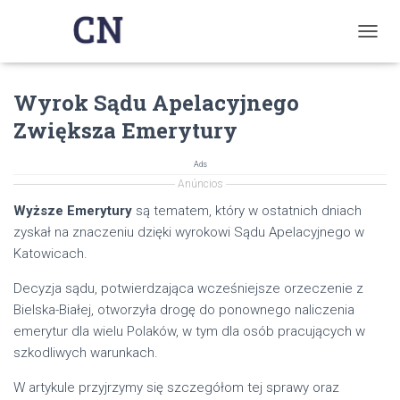
T
O
G
Wyrok Sądu Apelacyjnego
G
L
Zwiększa Emerytury
E
N
A
Ads
V
Anúncios
I
Wyższe Emerytury
są tematem, który w ostatnich dniach
G
zyskał na znaczeniu dzięki wyrokowi Sądu Apelacyjnego w
A
T
Katowicach.
I
O
Decyzja sądu, potwierdzająca wcześniejsze orzeczenie z
N
Bielska-Białej, otworzyła drogę do ponownego naliczenia
emerytur dla wielu Polaków, w tym dla osób pracujących w
szkodliwych warunkach.
W artykule przyjrzymy się szczegółom tej sprawy oraz