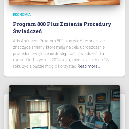
EKONOMIA
Program 800 Plus Zmienia Procedury
Świadczeń
Ads Anúncios Program 800 plus wkrótce przejdzie
znaczące zmiany, które mają na celu uproszczenie
procedur i zwiększenie dostępności świadczeń dla
rodzin. Od 1 stycznia 2024 roku, każde dziecko do 18.
roku życia będzie mogło korzystać
Read more…