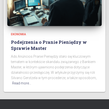
EKONOMIA
Podejrzenia o Pranie Pieniędzy w
Sprawie Master
Ads Anúncios Pranie Pieniędzy stało się kluczowym
tematem w kontekście skandalu związanego z Bankiem
Master, w którym ujawniono podejrzenia dotyczące
działalności przestępczej. W artykule przyjrzymy się roli
Silvano Gerstzela w tym procederze, a także sposobom,
Read more…