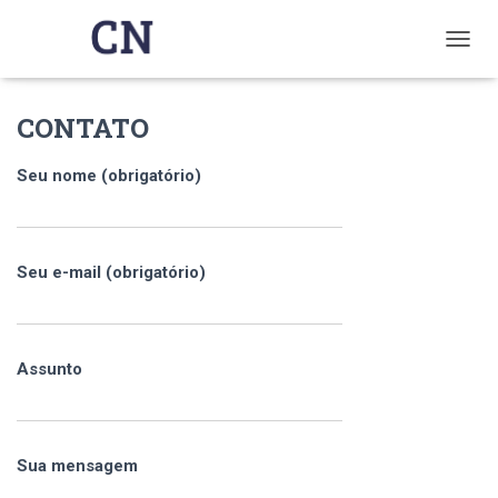
T
O
G
CONTATO
G
L
E
Seu nome (obrigatório)
N
Ads
A
Anúncios
V
I
G
Seu e-mail (obrigatório)
A
T
I
O
Assunto
N
Sua mensagem