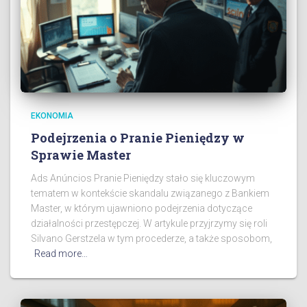
EKONOMIA
Podejrzenia o Pranie Pieniędzy w
Sprawie Master
Ads Anúncios Pranie Pieniędzy stało się kluczowym
tematem w kontekście skandalu związanego z Bankiem
Master, w którym ujawniono podejrzenia dotyczące
działalności przestępczej. W artykule przyjrzymy się roli
Silvano Gerstzela w tym procederze, a także sposobom,
Read more…