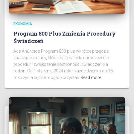
EKONOMIA
Program 800 Plus Zmienia Procedury
Świadczeń
Ads Anúncios Program 800 plus wkrótce przejdzie
znaczące zmiany, które mają na celu uproszczenie
procedur i zwiększenie dostępności świadczeń dla
rodzin. Od 1 stycznia 2024 roku, każde dziecko do 18.
roku życia będzie mogło korzystać
Read more…