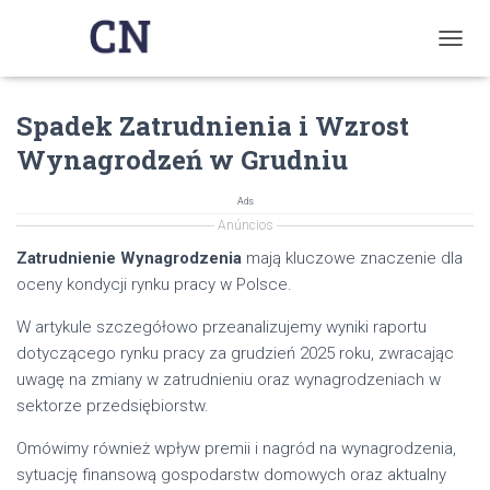
T
O
G
Spadek Zatrudnienia i Wzrost
G
L
Wynagrodzeń w Grudniu
E
N
A
Ads
V
Anúncios
I
Zatrudnienie Wynagrodzenia
mają kluczowe znaczenie dla
G
oceny kondycji rynku pracy w Polsce.
A
T
W artykule szczegółowo przeanalizujemy wyniki raportu
I
O
dotyczącego rynku pracy za grudzień 2025 roku, zwracając
N
uwagę na zmiany w zatrudnieniu oraz wynagrodzeniach w
sektorze przedsiębiorstw.
Omówimy również wpływ premii i nagród na wynagrodzenia,
sytuację finansową gospodarstw domowych oraz aktualny