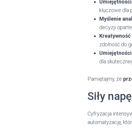
Umiejętności
kluczowe dla 
Myślenie ana
decyzji oparte
Kreatywność
zdolność do 
Umiejętności
dla skuteczne
Pamiętajmy, że
prz
Siły nap
Cyfryzacja intensy
automatyzację, któ