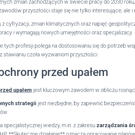
nych zmian zachodzących w świecie pracy do 2030 roku, 
awodów przyszłości staje się nie tylko interesujące, ale i
z cyfryzacji, zmian klimatycznych oraz napięć geopolityc
pracy i wymagają nowych umiejętności oraz specjalizacji.
 tych profesji polega na dostosowaniu się do potrzeb w
 stawianiu czoła wyzwaniom przyszłości.
 ochrony przed upałem
przed upałem
jest kluczowym zawodem w obliczu rosnąc
nych strategii
jest niezbędne, by zapewnić bezpieczeń
łów.
specjalistycznej wiedzy, m.in. z zakresu
zarządzania ś
BHP
. **Skuteczne działanie** oznacza opracowanie planó