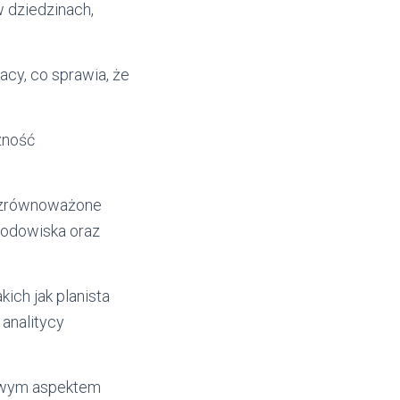
 dziedzinach,
cy, co sprawia, że
zność
ą zrównoważone
środowiska oraz
ich jak planista
analitycy
czowym aspektem