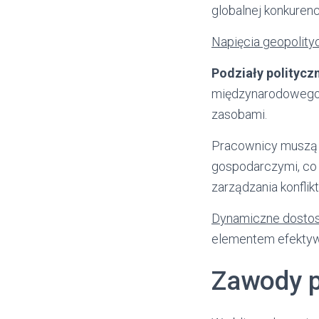
globalnej konkuren
Napięcia geopolity
Podziały politycz
międzynarodowego, 
zasobami.
Pracownicy muszą b
gospodarczymi, co
zarządzania konflik
Dynamiczne dosto
elementem efektyw
Zawody p