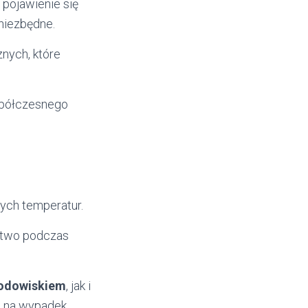
pojawienie się
 niezbędne.
znych, które
spółczesnego
ych temperatur.
stwo podczas
rodowiskiem
, jak i
w na wypadek