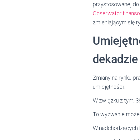
przystosowanej do 
Obserwator finans
zmieniającym się ry
Umiejętn
dekadzie
Zmiany na rynku pr
umiejętności.
W związku z tym,
3
To wyzwanie może p
W nadchodzących l