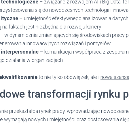
 technologiczne
– związane z rozwojem AI i Big Data, t
przystosowania się do nowoczesnych technologii i innowac
lityczne
– umiejętność efektywnego analizowania danych
j na faktach jest niezbędna dla rozwoju kariery
– w dynamicznie zmieniających się środowiskach pracy p
generowania innowacyjnych rozwiązań i pomysłów
 interpersonalne
– komunikacja i współpraca z zespołam
go działania w organizacjach
ekwalifikowanie
to nie tylko obowiązek, ale i
nowa szansa
ędowe transformacji rynku p
wnie przekształca rynek pracy, wprowadzając nowoczesne
re wymagają nowych umiejętności oraz dostosowania się