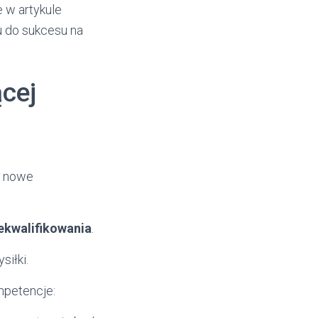
 w artykule
u do sukcesu na
cej
ą nowe
ekwalifikowania
.
siłki.
mpetencje: