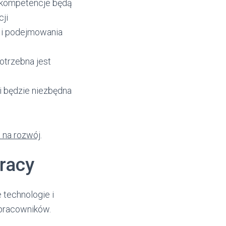
e kompetencje będą
ji
 i podejmowania
otrzebna jest
i będzie niezbędna
 na rozwój
.
racy
 technologie i
 pracowników.