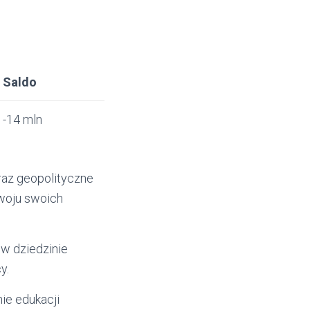
Saldo
-14 mln
raz geopolityczne
zwoju swoich
w dziedzinie
y.
ie edukacji