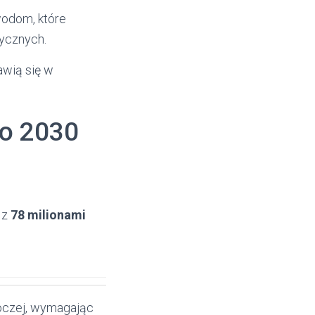
wodom, które
tycznych.
awią się w
do 2030
 z
78 milionami
boczej, wymagając