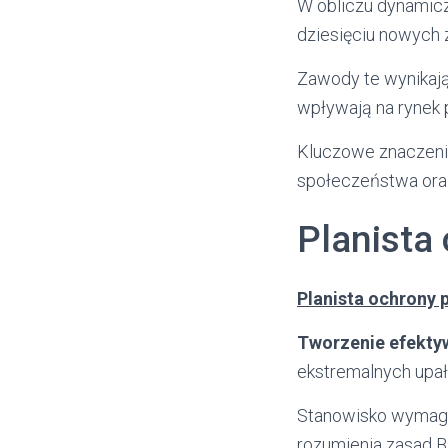
W obliczu dynamicz
dziesięciu nowych z
Zawody te wynikają 
wpływają na rynek 
Kluczowe znaczenie
społeczeństwa oraz
Planista
Planista ochrony 
Tworzenie efektyw
ekstremalnych upa
Stanowisko wymaga 
rozumienia zasad 