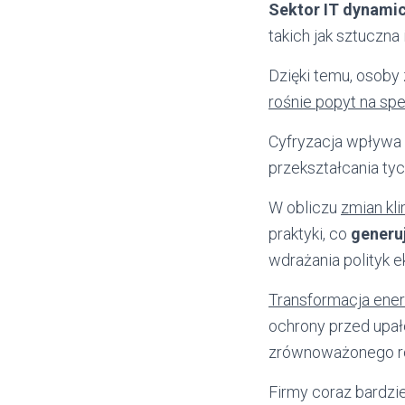
Sektor IT dynamic
takich jak sztuczna
Dzięki temu, osoby
rośnie popyt na sp
Cyfryzacja wpływa 
przekształcania ty
W obliczu
zmian kl
praktyki, co
generu
wdrażania polityk e
Transformacja ene
ochrony przed upał
zrównoważonego r
Firmy coraz bardzi