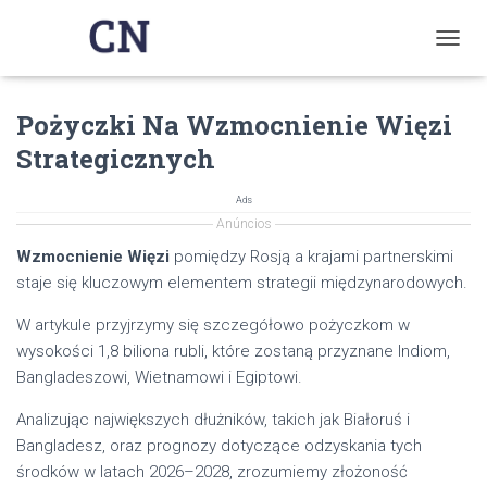
T
O
G
Pożyczki Na Wzmocnienie Więzi
G
L
Strategicznych
E
N
A
Ads
V
Anúncios
I
Wzmocnienie Więzi
pomiędzy Rosją a krajami partnerskimi
G
staje się kluczowym elementem strategii międzynarodowych.
A
T
W artykule przyjrzymy się szczegółowo pożyczkom w
I
O
wysokości 1,8 biliona rubli, które zostaną przyznane Indiom,
N
Bangladeszowi, Wietnamowi i Egiptowi.
Analizując największych dłużników, takich jak Białoruś i
Bangladesz, oraz prognozy dotyczące odzyskania tych
środków w latach 2026–2028, zrozumiemy złożoność