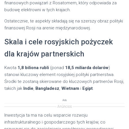
finansowych powiązań z Rosatomem, który odpowiada za
budowę elektrowni w tych krajach.
Ostatecznie, te aspekty składają się na szerszy obraz polityki
finansowej Rosji na arenie międzynarodowej.
Skala i cele rosyjskich pożyczek
dla krajów partnerskich
Kwota
1,8 biliona rubli
(ponad
18,5 miliarda dolarów
)
stanowi kluczowy element rosyjskiej polityki partnerstwa.
Środki te zostaną skierowane do kluczowych partnerów Rosji,
takich jak
Indie
,
Bangladesz
,
Wietnam
i
Egipt
.
Ads
Anúncios
Inwestycja ta ma na celu wsparcie rozwoju
infrastrukturalnego i gospodarczego tych krajów, co
przyczyni się do zacieśnienia współpracy gospodarczej.