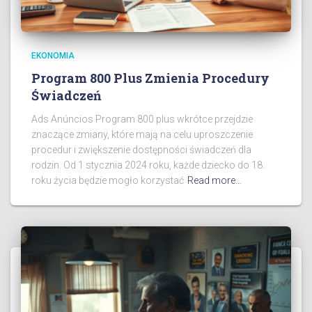
EKONOMIA
Program 800 Plus Zmienia Procedury
Świadczeń
Ads Anúncios Program 800 plus wkrótce przejdzie
znaczące zmiany, które mają na celu uproszczenie
procedur i zwiększenie dostępności świadczeń dla
rodzin. Od 1 stycznia 2024 roku, każde dziecko do 18.
roku życia będzie mogło korzystać
Read more…