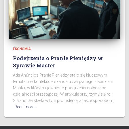
EKONOMIA
Podejrzenia o Pranie Pieniędzy w
Sprawie Master
Ads Anúncios Pranie Pieniędzy stało się kluczowym
tematem w kontekście skandalu związanego z Bankiem
Master, w którym ujawniono podejrzenia dotyczące
działalności przestępczej. W artykule przyjrzymy się roli
Silvano Gerstzela w tym procederze, a także sposobom,
Read more…