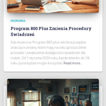
EKONOMIA
Program 800 Plus Zmienia Procedury
Świadczeń
Ads Anúncios Program 800 plus wkrótce przejdzie
znaczące zmiany, które mają na celu uproszczenie
procedur i zwiększenie dostępności świadczeń dla
rodzin. Od 1 stycznia 2024 roku, każde dziecko do 18.
roku życia będzie mogło korzystać
Read more…