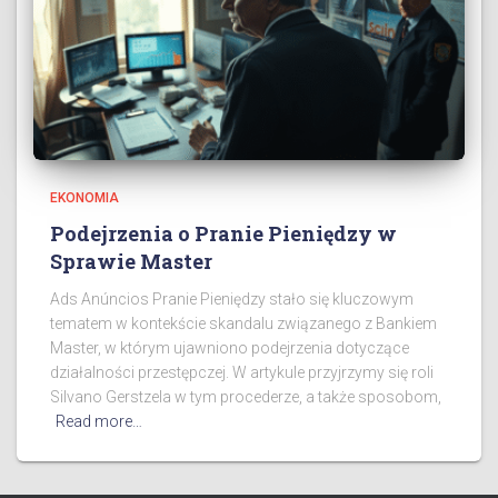
EKONOMIA
Podejrzenia o Pranie Pieniędzy w
Sprawie Master
Ads Anúncios Pranie Pieniędzy stało się kluczowym
tematem w kontekście skandalu związanego z Bankiem
Master, w którym ujawniono podejrzenia dotyczące
działalności przestępczej. W artykule przyjrzymy się roli
Silvano Gerstzela w tym procederze, a także sposobom,
Read more…