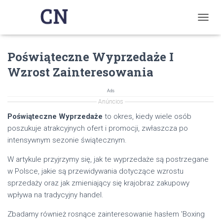
T
O
G
Poświąteczne Wyprzedaże I
G
L
Wzrost Zainteresowania
E
N
A
Ads
V
Anúncios
I
Poświąteczne Wyprzedaże
to okres, kiedy wiele osób
G
poszukuje atrakcyjnych ofert i promocji, zwłaszcza po
A
T
intensywnym sezonie świątecznym.
I
O
W artykule przyjrzymy się, jak te wyprzedaże są postrzegane
N
w Polsce, jakie są przewidywania dotyczące wzrostu
sprzedaży oraz jak zmieniający się krajobraz zakupowy
wpływa na tradycyjny handel.
Zbadamy również rosnące zainteresowanie hasłem 'Boxing