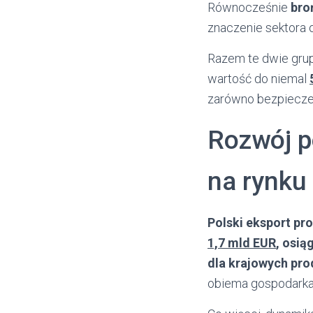
Równocześnie
bro
znaczenie sektora 
Razem te dwie grup
wartość do niemal
zarówno bezpieczeń
Rozwój p
na rynku
Polski eksport pr
1,7 mld EUR
, osią
dla krajowych pr
obiema gospodarka