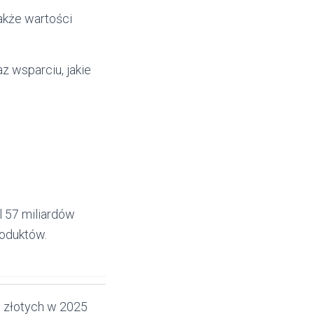
akże wartości
az wsparciu, jakie
l 57 miliardów
roduktów.
w złotych w 2025