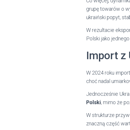
Co więcej, dynamik
grupę towarów o wy
ukraiński popyt, sta
W rezultacie ekspo
Polski jako jedneg
Import z
W 2024 roku import
choć nadal umiarko
Jednocześnie Ukra
Polski
, mimo że p
W strukturze przy
znaczną część wart