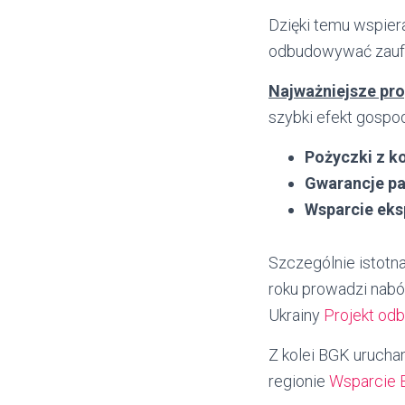
Dzięki temu wspier
odbudowywać zaufa
Najważniejsze pr
szybki efekt gospod
Pożyczki z 
Gwarancje p
Wsparcie eksp
Szczególnie istotna
roku prowadzi nabó
Ukrainy
Projekt od
Z kolei BGK urucham
regionie
Wsparcie 