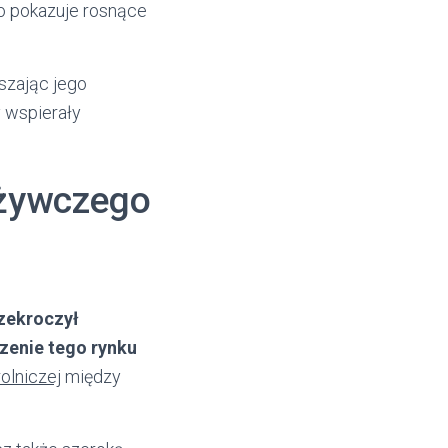
co pokazuje rosnące
szając jego
y wspierały
ożywczego
zekroczył
zenie tego rynku
olniczej
między