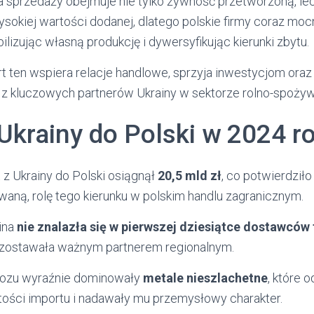
a sprzedaży obejmuje nie tylko żywność przetworzoną, le
sokiej wartości dodanej, dlatego polskie firmy coraz moc
bilizując własną produkcję i dywersyfikując kierunki zbytu.
rt ten wspiera relacje handlowe, sprzyja inwestycjom ora
o z kluczowych partnerów Ukrainy w sektorze rolno-spoży
 Ukrainy do Polski w 2024 r
 z Ukrainy do Polski osiągnął
20,5 mld zł
, co potwierdziło
waną, rolę tego kierunku w polskim handlu zagranicznym.
ina
nie znalazła się w pierwszej dziesiątce dostawcó
ozostawała ważnym partnerem regionalnym.
wozu wyraźnie dominowały
metale nieszlachetne
, które 
ości importu i nadawały mu przemysłowy charakter.