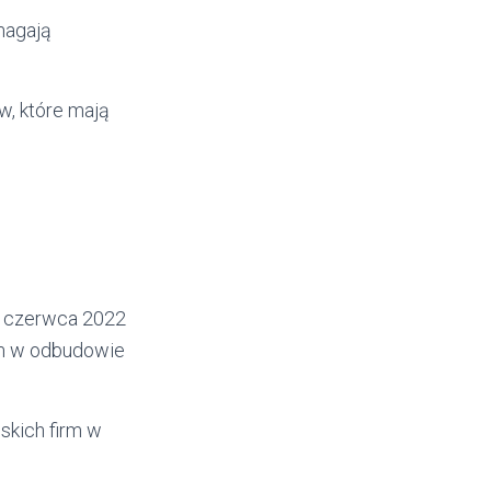
magają
w, które mają
 9 czerwca 2022
em w odbudowie
skich firm w