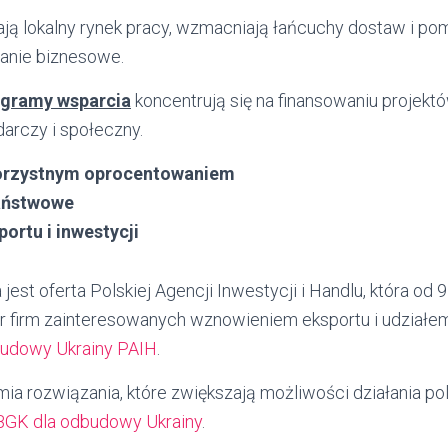
ają lokalny rynek pracy, wzmacniają łańcuchy dostaw i po
nie biznesowe.
ogramy wsparcia
koncentrują się na finansowaniu projektó
arczy i społeczny.
korzystnym oprocentowaniem
aństwowe
ortu i inwestycji
 jest oferta Polskiej Agencji Inwestycji i Handlu, która od
r firm zainteresowanych wznowieniem eksportu i udział
budowy Ukrainy PAIH
.
ia rozwiązania, które zwiększają możliwości działania pol
BGK dla odbudowy Ukrainy
.