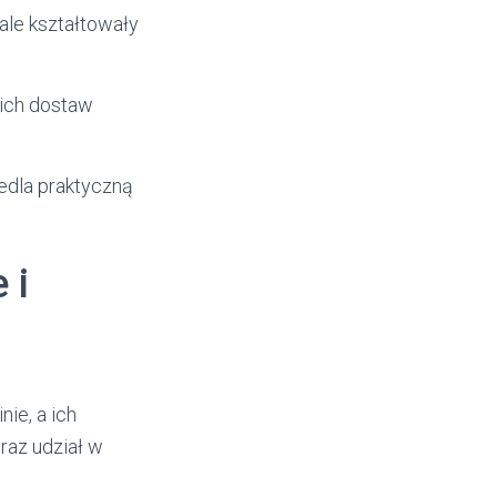
ale kształtowały
kich dostaw
edla praktyczną
 i
ie, a ich
raz udział w