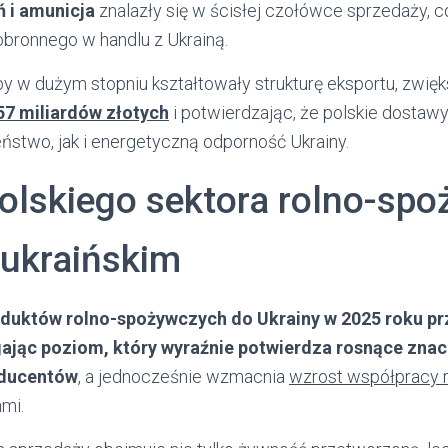
ń i amunicja
znalazły się w ścisłej czołówce sprzedaży, 
obronnego w handlu z Ukrainą.
y w dużym stopniu kształtowały strukturę eksportu, zwięk
57 miliardów złotych
i potwierdzając, że polskie dostaw
stwo, jak i energetyczną odporność Ukrainy.
olskiego sektora rolno-sp
 ukraińskim
oduktów rolno-spożywczych do Ukrainy w 2025 roku pr
gając poziom, który wyraźnie potwierdza rosnące znac
oducentów
, a jednocześnie wzmacnia
wzrost współpracy r
mi.