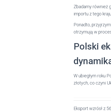
Zbadamy również gł
importu z tego kraju
Ponadto, przyjrzymy
otrzymują w proce
Polski ek
dynamik
W ubiegłym roku Po
złotych, co czyni 
Eksport wzrósł z 5