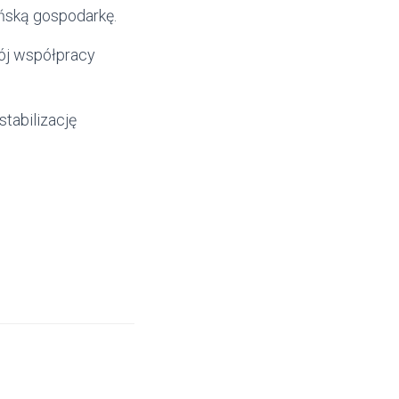
aińską gospodarkę.
wój współpracy
tabilizację