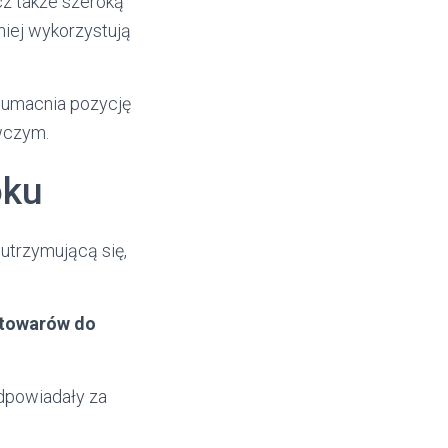
cz także szeroką
niej wykorzystują
z umacnia pozycję
wczym.
oku
 utrzymującą się,
w towarów do
odpowiadały za