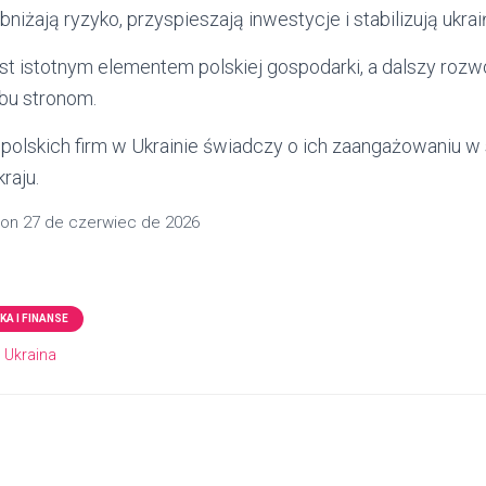
bniżają ryzyko, przyspieszają inwestycje i stabilizują ukr
st istotnym elementem polskiej gospodarki, a dalszy roz
obu stronom.
polskich firm w Ukrainie świadczy o ich zaangażowaniu w s
raju.
on
27 de czerwiec de 2026
A I FINANSE
Ukraina