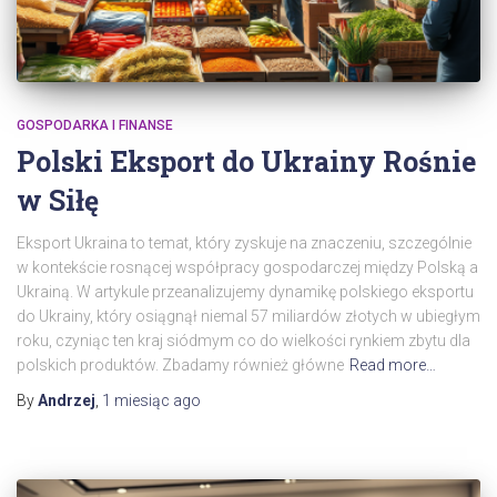
GOSPODARKA I FINANSE
Polski Eksport do Ukrainy Rośnie
w Siłę
Eksport Ukraina to temat, który zyskuje na znaczeniu, szczególnie
w kontekście rosnącej współpracy gospodarczej między Polską a
Ukrainą. W artykule przeanalizujemy dynamikę polskiego eksportu
do Ukrainy, który osiągnął niemal 57 miliardów złotych w ubiegłym
roku, czyniąc ten kraj siódmym co do wielkości rynkiem zbytu dla
polskich produktów. Zbadamy również główne
Read more…
By
Andrzej
,
1 miesiąc
ago