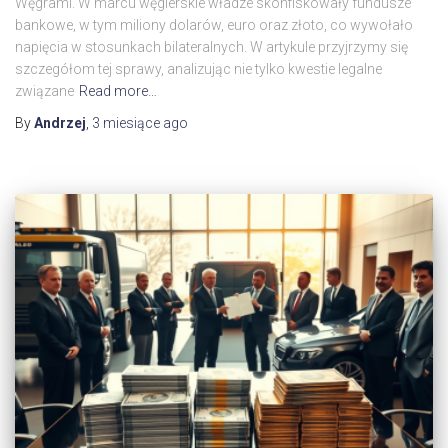
Węgrami. W marcu węgierskie władze skonfiskowały fundusze
bankowe, w tym miliony dolarów, euro oraz złoto, co wywołało
napięcia w stosunkach bilateralnych. W artykule przyjrzymy się
szczegółom tej sprawy, analizując nie tylko kwestie legalne
związane
Read more…
By
Andrzej
,
3 miesiące
ago