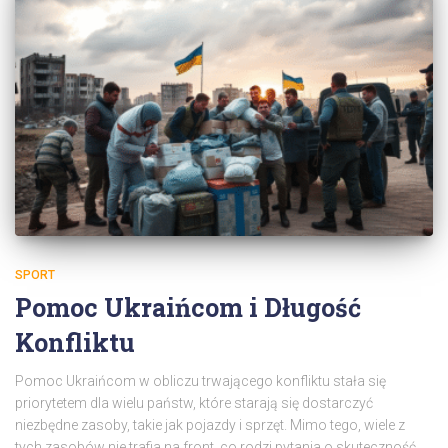
SPORT
Pomoc Ukraińcom i Długość
Konfliktu
Pomoc Ukraińcom w obliczu trwającego konfliktu stała się
priorytetem dla wielu państw, które starają się dostarczyć
niezbędne zasoby, takie jak pojazdy i sprzęt. Mimo tego, wiele z
tych zasobów nie trafia na front, co rodzi pytania o skuteczność