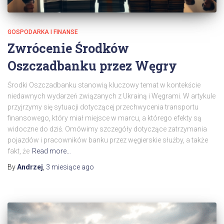
GOSPODARKA I FINANSE
Zwrócenie Środków
Oszczadbanku przez Węgry
Środki Oszczadbanku stanowią kluczowy temat w kontekście
niedawnych wydarzeń związanych z Ukrainą i Węgrami. W artykule
przyjrzymy się sytuacji dotyczącej przechwycenia transportu
finansowego, który miał miejsce w marcu, a którego efekty są
widoczne do dziś. Omówimy szczegóły dotyczące zatrzymania
pojazdów i pracowników banku przez węgierskie służby, a także
fakt, że
Read more…
By
Andrzej
,
3 miesiące
ago