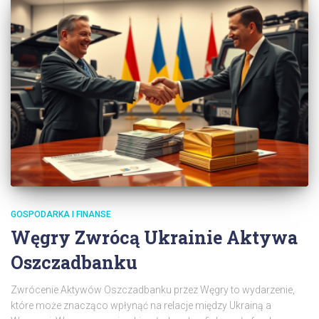
GOSPODARKA I FINANSE
Węgry Zwrócą Ukrainie Aktywa
Oszczadbanku
Zwrócenie Aktywów Oszczadbanku przez Węgry to wydarzenie,
które może znacząco wpłynąć na relacje między Ukrainą a