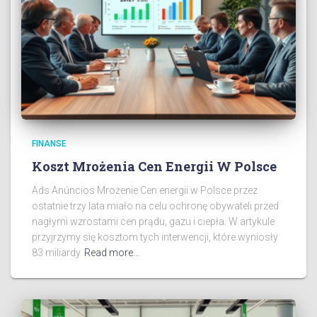
FINANSE
Koszt Mrożenia Cen Energii W Polsce
Ads Anúncios Mrożenie Cen energii w Polsce przez
ostatnie trzy lata miało na celu ochronę obywateli przed
nagłymi wzrostami cen prądu, gazu i ciepła. W artykule
przyjrzymy się kosztom tych interwencji, które wyniosły
83 miliardy
Read more…