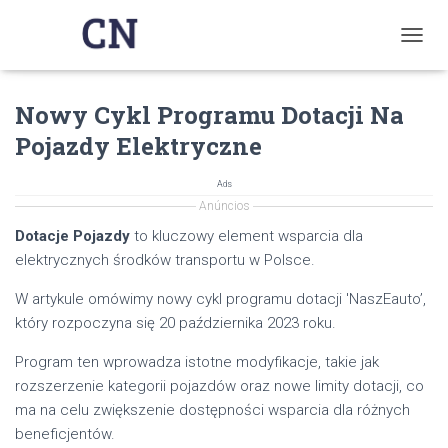
T
O
G
Nowy Cykl Programu Dotacji Na
G
L
Pojazdy Elektryczne
E
N
A
Ads
V
Anúncios
I
Dotacje Pojazdy
to kluczowy element wsparcia dla
G
elektrycznych środków transportu w Polsce.
A
T
W artykule omówimy nowy cykl programu dotacji 'NaszEauto’,
I
O
który rozpoczyna się 20 października 2023 roku.
N
Program ten wprowadza istotne modyfikacje, takie jak
rozszerzenie kategorii pojazdów oraz nowe limity dotacji, co
ma na celu zwiększenie dostępności wsparcia dla różnych
beneficjentów.