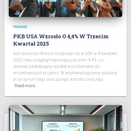
FINANSE
PKB USA Wzrosło O 4,4% W Trzecim
Kwartał 2025
Ads Anúncios Wzrost Gospodarczy w USA w III kwartale
2025 roku osiągnął imponujący poziom 4,4%, co
stanowi zaskakujący rezultat w porównaniu do
wcześniejszych prognoz. W artykule przyjrzymy się bliżej
przyczynom tego znaczącego wzrostu oraz jego
Read more…