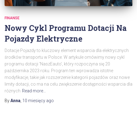
FINANSE
Nowy Cykl Programu Dotacji Na
Pojazdy Elektryczne
Dotacje Pojazdy to kluczowy element wsparcia dla elektrycznych
środków transportu w Polsce. W artykule omówimy nowy cykl
programu dotacji 'NaszEauto’, który rozpoczyna się 20
października 2023 roku. Program ten wprowadza istotne
modyfikacje, takie jak rozszerzenie kategorii pojazdów oraz nowe
limity dotacji, co ma na celu zwiększenie dostępności wsparcia dla
różnych
Read more…
By
Anna
,
10 miesięcy
ago