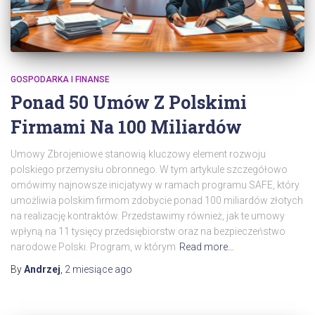
GOSPODARKA I FINANSE
Ponad 50 Umów Z Polskimi
Firmami Na 100 Miliardów
Umowy Zbrojeniowe stanowią kluczowy element rozwoju
polskiego przemysłu obronnego. W tym artykule szczegółowo
omówimy najnowsze inicjatywy w ramach programu SAFE, który
umożliwia polskim firmom zdobycie ponad 100 miliardów złotych
na realizację kontraktów. Przedstawimy również, jak te umowy
wpłyną na 11 tysięcy przedsiębiorstw oraz na bezpieczeństwo
narodowe Polski. Program, w którym
Read more…
By
Andrzej
,
2 miesiące
ago