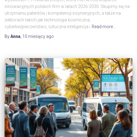
innowacyjnych polskich firm w latach 2026-2030. Skupimy się na
utrzymaniu patentów i kompetencji inżynieryjnych, a także na
sektorach takich jak technologia kosmiczna,
cyberbezpieczeństwo, sztuczna inteligencja i
Read more…
By
Anna
,
10 miesięcy
ago