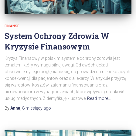
FINANSE
System Ochrony Zdrowia W
Kryzysie Finansowym
Kryzys Finansowy w polskim systemie ochrony zdrowia jest
tematem, który wymaga pilnej uwagi. Od dwóch dekad
obserwujemy jego pogłębianie się, co prowadzi do niepokojących
konsekwencji dla pacjentów oraz dla lekarzy. W artykule przyjrzę
się wzrostowi kosztów, załamaniu finansowania oraz
nierównościom w wynagrodzeniach, które wpływają na jakość
usług medycznych. Zidentyfikuję kluczowe
Read more…
By
Anna
,
8 miesięcy
ago