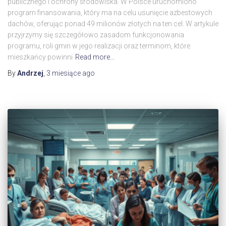
publicznego i ochrony środowiska. W Polsce uruchomiono
program finansowania, który ma na celu usunięcie azbestowych
dachów, oferując ponad 49 milionów złotych na ten cel. W artykule
przyjrzymy się szczegółowo zasadom funkcjonowania
programu, roli gmin w jego realizacji oraz terminom, które
mieszkańcy powinni
Read more…
By
Andrzej
,
3 miesiące
ago