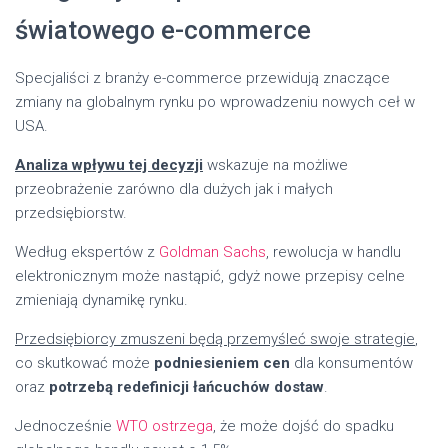
światowego e-commerce
Specjaliści z branży e-commerce przewidują znaczące
zmiany na globalnym rynku po wprowadzeniu nowych ceł w
USA.
Analiza wpływu tej decyzji
wskazuje na możliwe
przeobrażenie zarówno dla dużych jak i małych
przedsiębiorstw.
Według ekspertów z
Goldman Sachs
, rewolucja w handlu
elektronicznym może nastąpić, gdyż nowe przepisy celne
zmieniają dynamikę rynku.
Przedsiębiorcy zmuszeni będą przemyśleć swoje strategie
,
co skutkować może
podniesieniem cen
dla konsumentów
oraz
potrzebą redefinicji łańcuchów dostaw
.
Jednocześnie
WTO ostrzega
, że może dojść do spadku