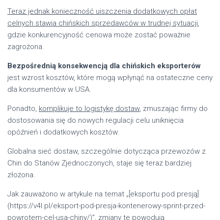
Teraz jednak konieczność uiszczenia dodatkowych opłat
celnych stawia chińskich sprzedawców w trudnej sytuacji
,
gdzie konkurencyjność cenowa może zostać poważnie
zagrożona.
Bezpośrednią konsekwencją dla chińskich eksporterów
jest wzrost kosztów, które mogą wpłynąć na ostateczne ceny
dla konsumentów w USA.
Ponadto,
komplikuje to logistykę dostaw
, zmuszając firmy do
dostosowania się do nowych regulacji celu uniknięcia
opóźnień i dodatkowych kosztów.
Globalna sieć dostaw, szczególnie dotycząca przewozów z
Chin do Stanów Zjednoczonych, staje się teraz bardziej
złożona.
Jak zauważono w artykule na temat „[eksportu pod presją]
(https://v4l.pl/eksport-pod-presja-kontenerowy-sprint-przed-
powrotem-cel-usa-chiny/)”, zmiany te powodują