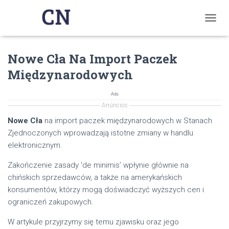
T
O
G
Nowe Cła Na Import Paczek
G
L
Międzynarodowych
E
N
A
Ads
V
Anúncios
I
Nowe Cła
na import paczek międzynarodowych w Stanach
G
Zjednoczonych wprowadzają istotne zmiany w handlu
A
T
elektronicznym.
I
O
Zakończenie zasady 'de minimis’ wpłynie głównie na
N
chińskich sprzedawców, a także na amerykańskich
konsumentów, którzy mogą doświadczyć wyższych cen i
ograniczeń zakupowych.
W artykule przyjrzymy się temu zjawisku oraz jego