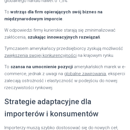
globalnego handlu nawet o 1,5%.
To
wstrząs dla firm opierających swój biznes na
międzynarodowym imporcie
.
W odpowiedzi firmy kurierskie starają się zminimalizować
zakłócenia,
szukając innowacyjnych rozwiązań
.
Tymczasem amerykańscy przedsiębiorcy zyskują możliwość
zwiększenia swojej konkurencyjności
na krajowym rynku.
To
szansa na umocnienie pozycji
amerykańskich marek w e-
commerce, jednak z uwagi na
globalne zawirowania
, eksperci
zalecają ostrożność i elastyczność w podejściu do nowej
rzeczywistości rynkowej.
Strategie adaptacyjne dla
importerów i konsumentów
Importerzy muszą szybko dostosować się do nowych ceł,