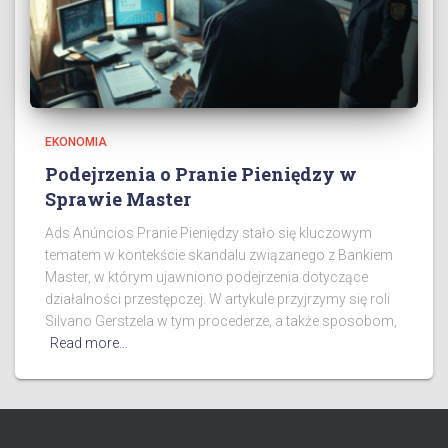
EKONOMIA
Podejrzenia o Pranie Pieniędzy w
Sprawie Master
Ads Anúncios Pranie Pieniędzy stało się kluczowym
tematem w kontekście skandalu związanego z Bankiem
Master, w którym ujawniono podejrzenia dotyczące
działalności przestępczej. W artykule przyjrzymy się roli
Silvano Gerstzela w tym procederze, a także sposobom,
Read more…