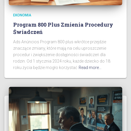
EKONOMIA
Program 800 Plus Zmienia Procedury
Świadczeń
Ads Anúncios Program 800 plus wkrótce przejdzie
znaczące zmiany, które mają na celu uproszczenie
procedur i zwiększenie dostępności świadczeń dla
rodzin. Od 1 stycznia 2024 roku, każde dziecko do 18.
roku życia będzie mogło korzystać
Read more…