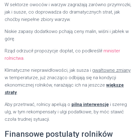
W sektorze owoców i warzyw zagrażają zarówno przymrozki,
jak i susze, co doprowadza do dramatycznych strat, jak
choćby niepełne zbiory warzyw.
Niskie zapasy dodatkowo pchają ceny malin, wiśni i jabłek w
górę.
Rząd odrzucił propozycje dopłat, co podkreślił
minister
rolnictwa
.
Klimatyczne nieprawidłowości, jak susza i
gwałtowne zmiany
w temperaturze, już znacząco odbijają się na kondycji
ekonomicznej rolników, narażając ich na jeszcze
większe
straty
.
Aby przetrwać, rolnicy apelują o
pilną interwencję
i szereg
ulg, w tym rekompensaty i ulgi podatkowe, by móc stawić
czoła trudnej sytuacji.
Finansowe postulaty rolników