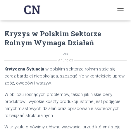
T
O
G
Kryzys w Polskim Sektorze
G
L
Rolnym Wymaga Działań
E
N
A
Ads
V
Anúncios
I
Krytyczna Sytuacja
w polskim sektorze rolnym staje się
G
coraz bardziej niepokojąca, szczególnie w kontekście upraw
A
T
zbóż, owoców i warzyw.
I
O
W obliczu rosnących problemów, takich jak niskie ceny
N
produktów i wysokie koszty produkcji, istotne jest podjęcie
natychmiastowych działań oraz opracowanie skutecznych
rozwiązań strukturalnych.
W artykule omówimy główne wyzwania, przed którymi stoją