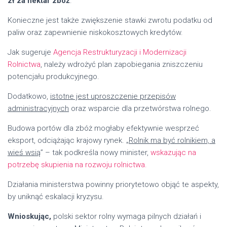
zł za hektar zbóż
.
Konieczne jest także zwiększenie stawki zwrotu podatku od
paliw oraz zapewnienie niskokosztowych kredytów.
Jak sugeruje
Agencja Restrukturyzacji i Modernizacji
Rolnictwa
, należy wdrożyć plan zapobiegania zniszczeniu
potencjału produkcyjnego.
Dodatkowo,
istotne jest uproszczenie przepisów
administracyjnych
oraz wsparcie dla przetwórstwa rolnego.
Budowa portów dla zbóż mogłaby efektywnie wesprzeć
eksport, odciążając krajowy rynek. „
Rolnik ma być rolnikiem, a
wieś wsią
” – tak podkreśla nowy minister,
wskazując na
potrzebę skupienia na rozwoju rolnictwa.
Działania ministerstwa powinny priorytetowo objąć te aspekty,
by uniknąć eskalacji kryzysu.
Wnioskując,
polski sektor rolny wymaga pilnych działań i