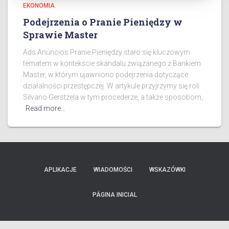
EKONOMIA
Podejrzenia o Pranie Pieniędzy w
Sprawie Master
Ads Anúncios Pranie Pieniędzy stało się kluczowym
tematem w kontekście skandalu związanego z Bankiem
Master, w którym ujawniono podejrzenia dotyczące
działalności przestępczej. W artykule przyjrzymy się roli
Silvano Gerstzela w tym procederze, a także sposobom,
Read more…
APLIKACJE
WIADOMOŚCI
WSKAZÓWKI
PÁGINA INICIAL
Ads