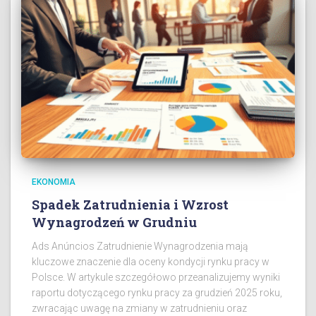
EKONOMIA
Spadek Zatrudnienia i Wzrost
Wynagrodzeń w Grudniu
Ads Anúncios Zatrudnienie Wynagrodzenia mają
kluczowe znaczenie dla oceny kondycji rynku pracy w
Polsce. W artykule szczegółowo przeanalizujemy wyniki
raportu dotyczącego rynku pracy za grudzień 2025 roku,
zwracając uwagę na zmiany w zatrudnieniu oraz