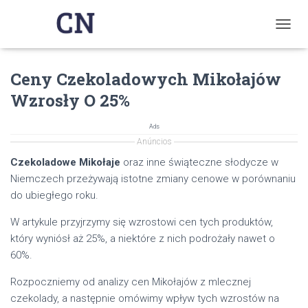
T
O
G
Ceny Czekoladowych Mikołajów
G
L
Wzrosły O 25%
E
N
A
Ads
V
Anúncios
I
Czekoladowe Mikołaje
oraz inne świąteczne słodycze w
G
Niemczech przeżywają istotne zmiany cenowe w porównaniu
A
T
do ubiegłego roku.
I
O
W artykule przyjrzymy się wzrostowi cen tych produktów,
N
który wyniósł aż 25%, a niektóre z nich podrożały nawet o
60%.
Rozpoczniemy od analizy cen Mikołajów z mlecznej
czekolady, a następnie omówimy wpływ tych wzrostów na