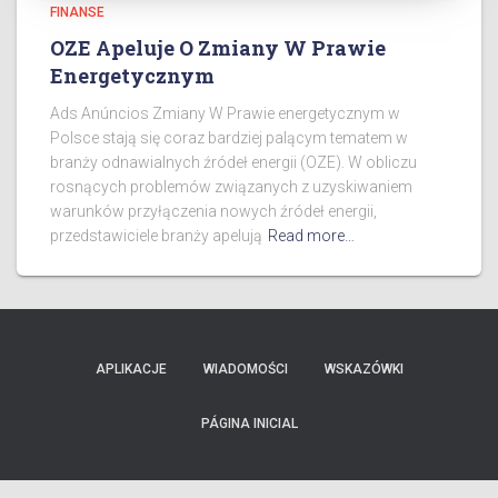
FINANSE
OZE Apeluje O Zmiany W Prawie
Energetycznym
Ads Anúncios Zmiany W Prawie energetycznym w
Polsce stają się coraz bardziej palącym tematem w
branży odnawialnych źródeł energii (OZE). W obliczu
rosnących problemów związanych z uzyskiwaniem
warunków przyłączenia nowych źródeł energii,
przedstawiciele branży apelują
Read more…
APLIKACJE
WIADOMOŚCI
WSKAZÓWKI
PÁGINA INICIAL
Ads