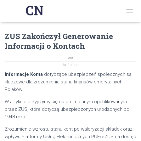
T
O
G
ZUS Zakończył Generowanie
G
L
Informacji o Kontach
E
N
A
Ads
V
Anúncios
I
Informacje Konta
dotyczące ubezpieczeń społecznych są
G
kluczowe dla zrozumienia stanu finansów emerytalnych
A
T
Polaków.
I
O
W artykule przyjrzymy się ostatnim danym opublikowanym
N
przez ZUS, które dotyczą ubezpieczonych urodzonych po
1948 roku.
Zrozumienie wzrostu stanu kont po waloryzacji składek oraz
wpływu Platformy Usług Elektronicznych PUE/eZUS na dostęp