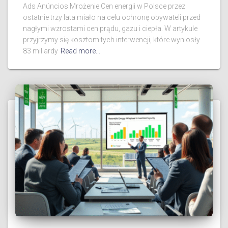
Ads Anúncios Mrożenie Cen energii w Polsce przez
ostatnie trzy lata miało na celu ochronę obywateli przed
nagłymi wzrostami cen prądu, gazu i ciepła. W artykule
przyjrzymy się kosztom tych interwencji, które wyniosły
83 miliardy
Read more…