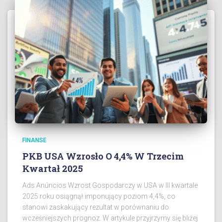
FINANSE
PKB USA Wzrosło O 4,4% W Trzecim
Kwartał 2025
Ads Anúncios Wzrost Gospodarczy w USA w III kwartale
2025 roku osiągnął imponujący poziom 4,4%, co
stanowi zaskakujący rezultat w porównaniu do
wcześniejszych prognoz. W artykule przyjrzymy się bliżej