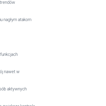
 trendów
u nagłym atakom
 funkcjach
ój nawet w
osób aktywnych