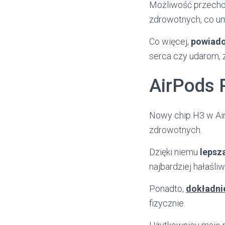
Możliwość przechow
zdrowotnych, co um
Co więcej,
powiado
serca czy udarom,
AirPods P
Nowy chip H3 w Air
zdrowotnych.
Dzięki niemu
lepsz
najbardziej hałaśli
Ponadto,
dokładni
fizycznie.