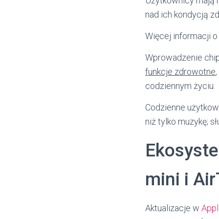
Użytkownicy mają m
nad ich kondycją z
Więcej informacji 
Wprowadzenie chipu
funkcje zdrowotne
codziennym życiu.
Codzienne użytkowa
niż tylko muzykę; s
Ekosyst
mini i Ai
Aktualizacje w
Appl