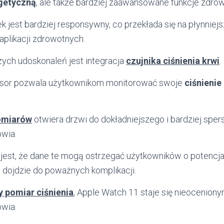
getyczną
, ale także bardziej zaawansowane funkcje zdro
k jest bardziej responsywny, co przekłada się na płynniejs
aplikacji zdrowotnych.
ych udoskonaleń jest integracja
czujnika ciśnienia krwi
.
nsor pozwala użytkownikom monitorować swoje
ciśnienie
omiarów
otwiera drzwi do dokładniejszego i bardziej spe
wia.
est, że dane te mogą ostrzegać użytkowników o potencj
dojdzie do poważnych komplikacji.
y pomiar ciśnienia
, Apple Watch 11 staje się nieocenion
wia.