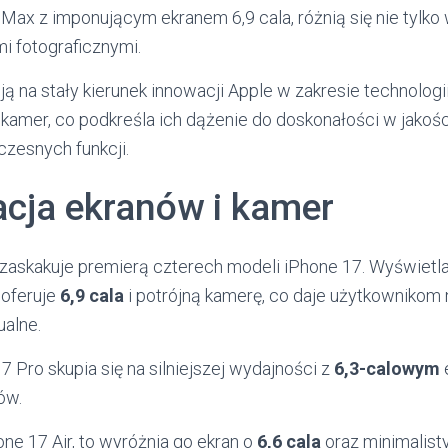
Max z imponującym ekranem 6,9 cala, różnią się nie tylko 
i fotograficznymi.
 na stały kierunek innowacji Apple w zakresie technologi
mer, co podkreśla ich dążenie do doskonałości w jakości 
czesnych funkcji.
acja ekranów i kamer
zaskakuje premierą czterech modeli iPhone 17. Wyświetl
 oferuje
6,9 cala
i potrójną kamerę, co daje użytkownikom 
alne.
 Pro skupia się na silniejszej wydajności z
6,3-calowym
ów.
one 17 Air, to wyróżnia go ekran o
6,6 cala
oraz minimalist