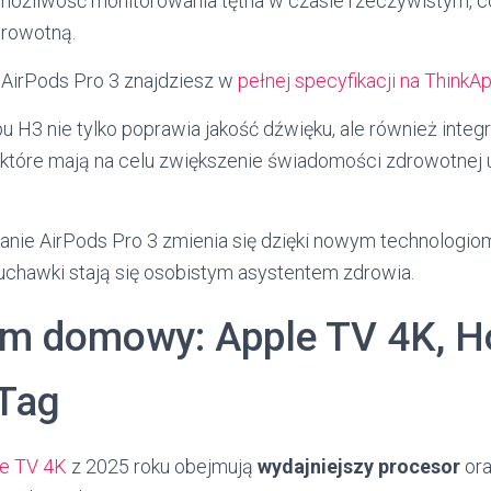
ożliwość monitorowania tętna w czasie rzeczywistym, co
drowotną.
o AirPods Pro 3 znajdziesz w
pełnej specyfikacji na ThinkA
 H3 nie tylko poprawia jakość dźwięku, ale również integ
, które mają na celu zwiększenie świadomości zdrowotnej
nie AirPods Pro 3 zmienia się dzięki nowym technologiom
łuchawki stają się osobistym asystentem zdrowia.
em domowy: Apple TV 4K, 
rTag
e TV 4K
z 2025 roku obejmują
wydajniejszy procesor
ora