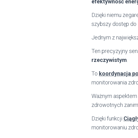
efektywność ener
Dzięki niemu zegare
szybszy dostęp do 
Jednym z największ
Ten precyzyjny se
rzeczywistym
.
To
koordynacja p
monitorowania zdro
Ważnym aspektem j
zdrowotnych zanim 
Dzięki funkcji
Ciągł
monitorowaniu zdro