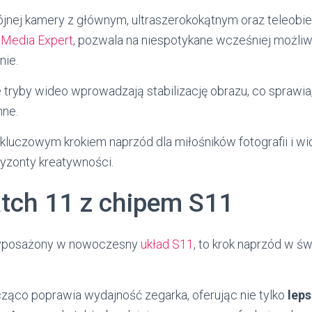
jnej kamery z głównym, ultraszerokokątnym oraz teleobie
a
Media Expert
, pozwala na niespotykane wcześniej możli
nie.
 tryby wideo wprowadzają stabilizację obrazu, co sprawia
nne.
t kluczowym krokiem naprzód dla miłośników fotografii i w
yzonty kreatywności.
tch 11 z chipem S11
wyposażony w nowoczesny
układ S11
, to krok naprzód w św
ząco poprawia wydajność zegarka, oferując nie tylko
leps