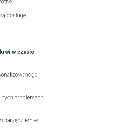
wotne.
zą obsługę i
 krwi w czasie
rsonalizowanego
alnych problemach
ym narzędziem w