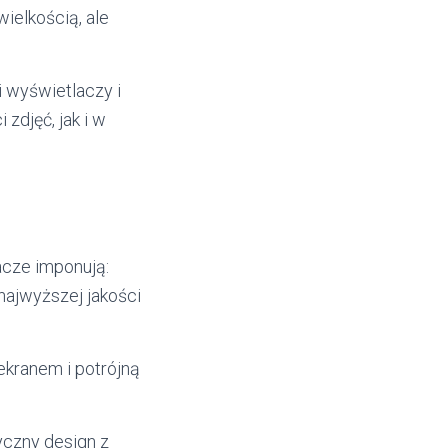
wielkością, ale
i wyświetlaczy i
zdjęć, jak i w
acze imponują:
najwyższej jakości
ekranem i potrójną
yczny design z