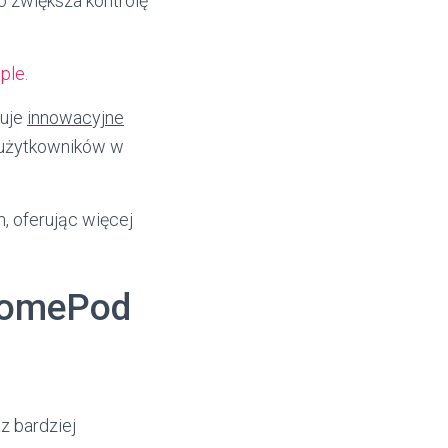
 zwiększa kontrolę
pple
.
ruje
innowacyjne
 użytkowników w
, oferując więcej
HomePod
z bardziej