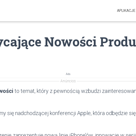
APLIKACJE
cające Nowości Prod
Ads
Anúncios
wości
to temat, który z pewnością wzbudzi zainteresowa
my się nadchodzącej konferencji Apple, która odbędzie si
nie zaprezentuje nową linię iPhone’ów, innowacje w seri