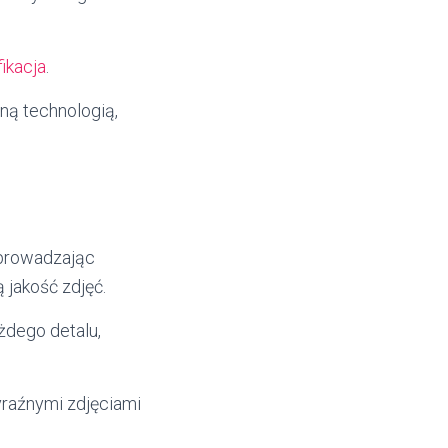
ikacja
.
ą technologią,
prowadzając
jakość zdjęć.
dego detalu,
raźnymi zdjęciami