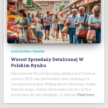
GOSPODARKA I FINANSE
Wzrost Sprzedaży Detalicznej W
Polskim Rynku
Ads Anúncios Wzrost Sprzedaży detalicznej w Polsce w
czerwcu 2023 roku jest tematem, który zasługuje na
szczegółową analizę. Według danych Głównego Urzędu
Statystycznego, Polska odnotowała wzrost o 6,2% w
porównaniu do roku ubiegłego, co stanowi
Read more…