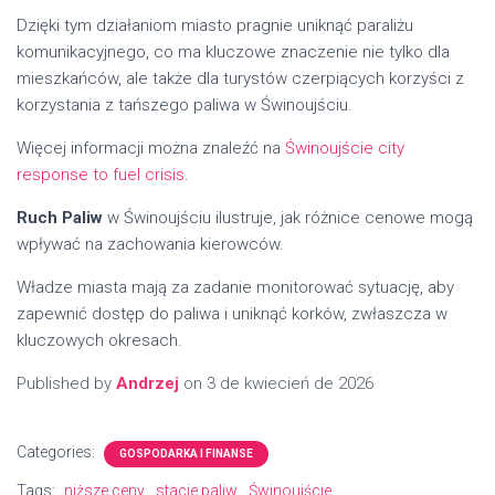
Dzięki tym działaniom miasto pragnie uniknąć paraliżu
komunikacyjnego, co ma kluczowe znaczenie nie tylko dla
mieszkańców, ale także dla turystów czerpiących korzyści z
korzystania z tańszego paliwa w Świnoujściu.
Więcej informacji można znaleźć na
Świnoujście city
response to fuel crisis
.
Ruch Paliw
w Świnoujściu ilustruje, jak różnice cenowe mogą
wpływać na zachowania kierowców.
Władze miasta mają za zadanie monitorować sytuację, aby
zapewnić dostęp do paliwa i uniknąć korków, zwłaszcza w
kluczowych okresach.
Published by
Andrzej
on
3 de kwiecień de 2026
Categories:
GOSPODARKA I FINANSE
Tags:
niższe ceny
stacje paliw
Świnoujście