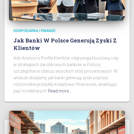
GOSPODARKA I FINANSE
Jak Banki W Polsce Generują Zyski Z
Klientów
Ads Anúncios Profile Klientów odgrywają kluczową rolę
w strategiach zarobkowych banków w Polsce,
szczególnie w obliczu wysokich stóp procentowych. W
artykule zbadamy, jak banki generują zyski poprzez
różnorodne produkty kredytowe i finansowe, analizując
pięć modelowych
Read more…