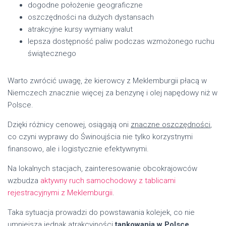
dogodne położenie geograficzne
oszczędności na dużych dystansach
atrakcyjne kursy wymiany walut
lepsza dostępność paliw podczas wzmożonego ruchu
świątecznego
Warto zwrócić uwagę, że kierowcy z Meklemburgii płacą w
Niemczech znacznie więcej za benzynę i olej napędowy niż w
Polsce.
Dzięki różnicy cenowej, osiągają oni
znaczne oszczędności
,
co czyni wyprawy do Świnoujścia nie tylko korzystnymi
finansowo, ale i logistycznie efektywnymi.
Na lokalnych stacjach, zainteresowanie obcokrajowców
wzbudza
aktywny ruch samochodowy z tablicami
rejestracyjnymi z Meklemburgii
.
Taka sytuacja prowadzi do powstawania kolejek, co nie
umniejsza jednak atrakcyjności
tankowania w Polsce
.