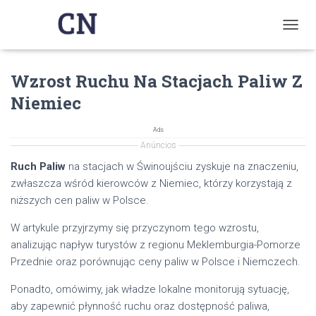
T
O
G
Wzrost Ruchu Na Stacjach Paliw Z
G
L
Niemiec
E
N
A
Ads
V
Anúncios
I
Ruch Paliw
na stacjach w Świnoujściu zyskuje na znaczeniu,
G
zwłaszcza wśród kierowców z Niemiec, którzy korzystają z
A
T
niższych cen paliw w Polsce.
I
O
W artykule przyjrzymy się przyczynom tego wzrostu,
N
analizując napływ turystów z regionu Meklemburgia-Pomorze
Przednie oraz porównując ceny paliw w Polsce i Niemczech.
Ponadto, omówimy, jak władze lokalne monitorują sytuację,
aby zapewnić płynność ruchu oraz dostępność paliwa,