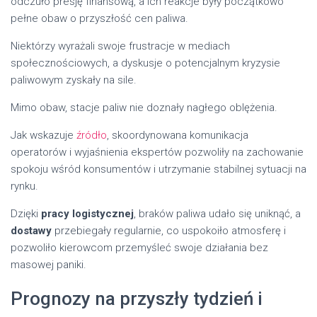
odczuło presję finansową, a ich reakcje były początkowo
pełne obaw o przyszłość cen paliwa.
Niektórzy wyrażali swoje frustracje w mediach
społecznościowych, a dyskusje o potencjalnym kryzysie
paliwowym zyskały na sile.
Mimo obaw, stacje paliw nie doznały nagłego oblężenia.
Jak wskazuje
źródło
, skoordynowana komunikacja
operatorów i wyjaśnienia ekspertów pozwoliły na zachowanie
spokoju wśród konsumentów i utrzymanie stabilnej sytuacji na
rynku.
Dzięki
pracy logistycznej
, braków paliwa udało się uniknąć, a
dostawy
przebiegały regularnie, co uspokoiło atmosferę i
pozwoliło kierowcom przemyśleć swoje działania bez
masowej paniki.
Prognozy na przyszły tydzień i