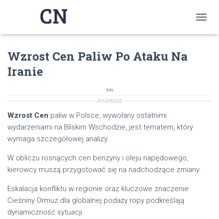
T
O
G
Wzrost Cen Paliw Po Ataku Na
G
L
Iranie
E
N
A
Ads
V
Anúncios
I
Wzrost Cen
paliw w Polsce, wywołany ostatnimi
G
wydarzeniami na Bliskim Wschodzie, jest tematem, który
A
T
wymaga szczegółowej analizy.
I
O
W obliczu rosnących cen benzyny i oleju napędowego,
N
kierowcy muszą przygotować się na nadchodzące zmiany.
Eskalacja konfliktu w regionie oraz kluczowe znaczenie
Cieśniny Ormuz dla globalnej podaży ropy podkreślają
dynamiczność sytuacji.