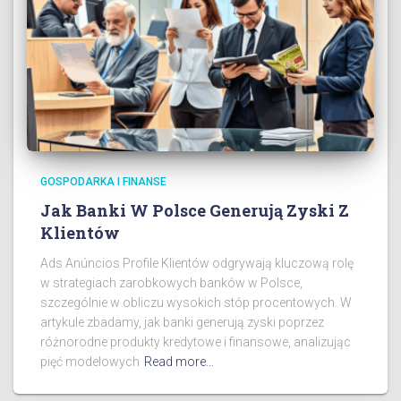
GOSPODARKA I FINANSE
Jak Banki W Polsce Generują Zyski Z
Klientów
Ads Anúncios Profile Klientów odgrywają kluczową rolę
w strategiach zarobkowych banków w Polsce,
szczególnie w obliczu wysokich stóp procentowych. W
artykule zbadamy, jak banki generują zyski poprzez
różnorodne produkty kredytowe i finansowe, analizując
pięć modelowych
Read more…