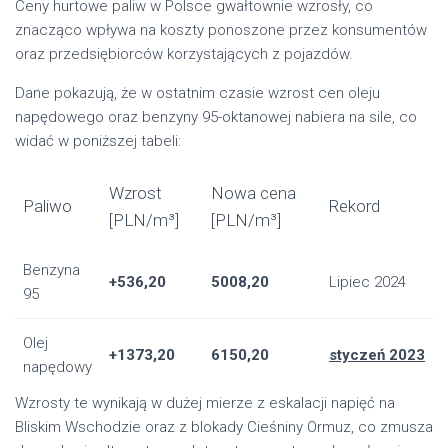
Ceny hurtowe paliw w Polsce gwałtownie wzrosły, co
znacząco wpływa na koszty ponoszone przez konsumentów
oraz przedsiębiorców korzystających z pojazdów.
Dane pokazują, że w ostatnim czasie wzrost cen oleju
napędowego oraz benzyny 95-oktanowej nabiera na sile, co
widać w poniższej tabeli:
Wzrost
Nowa cena
Paliwo
Rekord
[PLN/m³]
[PLN/m³]
Benzyna
+536,20
5008,20
Lipiec 2024
95
Olej
+1373,20
6150,20
styczeń 2023
napędowy
Wzrosty te wynikają w dużej mierze z eskalacji napięć na
Bliskim Wschodzie oraz z blokady Cieśniny Ormuz, co zmusza