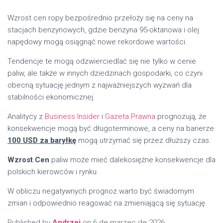
Wzrost cen ropy bezpośrednio przełoży się na ceny na
stacjach benzynowych, gdzie benzyna 95-oktanowa i olej
napędowy mogą osiągnąć nowe rekordowe wartości.
Tendencje te mogą odzwierciedlać się nie tylko w cenie
paliw, ale także w innych dziedzinach gospodarki, co czyni
obecną sytuację jednym z najważniejszych wyzwań dla
stabilności ekonomicznej.
Analitycy z
Business Insider
i
Gazeta Prawna
prognozują, że
konsekwencje mogą być długoterminowe, a ceny na barierze
100 USD za baryłkę
mogą utrzymać się przez dłuższy czas.
Wzrost Cen
paliw może mieć dalekosiężne konsekwencje dla
polskich kierowców i rynku.
W obliczu negatywnych prognoz warto być świadomym
zmian i odpowiednio reagować na zmieniającą się sytuację.
Published by
Andrzej
on
6 de marzec de 2026