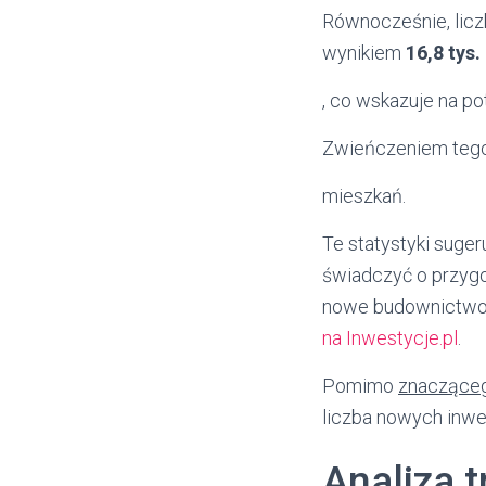
Równocześnie, lic
wynikiem
16,8 tys.
, co wskazuje na po
Zwieńczeniem tego
mieszkań.
Te statystyki suge
świadczyć o przygo
nowe budownictwo,
na Inwestycje.pl
.
Pomimo
znaczące
liczba nowych inwe
Analiza 