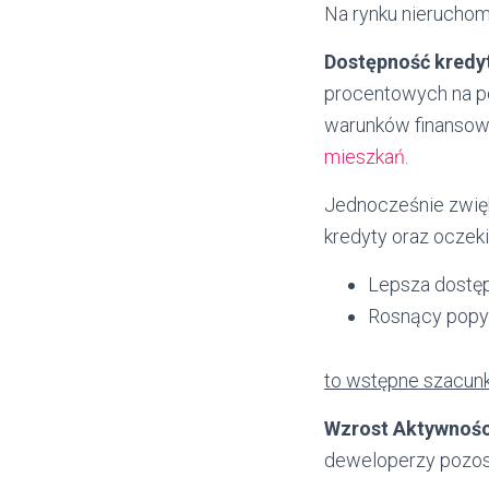
Na rynku nieruchom
Dostępność kredy
procentowych na po
warunków finansow
mieszkań
.
Jednocześnie zwię
kredyty oraz oczeki
Lepsza dostę
Rosnący popy
to wstępne szacunk
Wzrost Aktywnośc
deweloperzy pozost