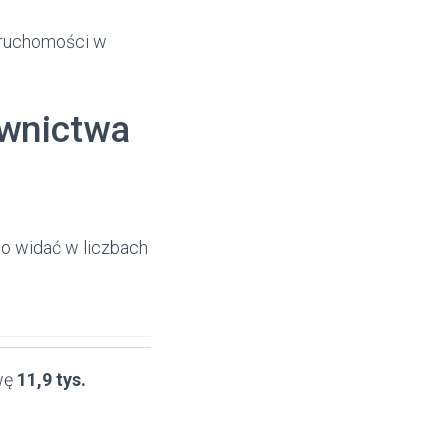
ieruchomości w
ownictwa
co widać w liczbach
owę
11,9 tys.