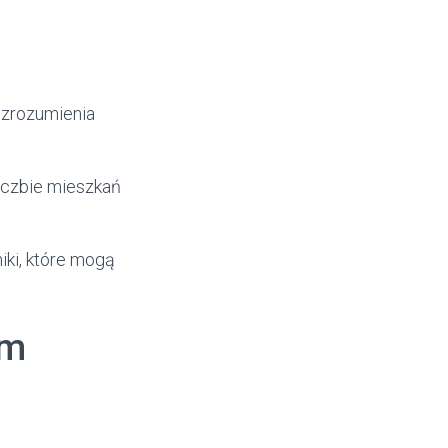
 zrozumienia
iczbie mieszkań
iki, które mogą
em