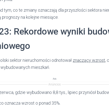
d tym, co te zmiany oznaczają dla przyszłości sektora n
ą prognozy na kolejne miesiące.
023: Rekordowe wyniki bud
niowego
polski sektor nieruchomości odnotował
znaczący wzrost
, 
 wybudowanych mieszkań.
Ads
Anúncios
erwca, gdzie wybudowano 8,8 tys., lipiec przyniósł bud
co oznacza wzrost o ponad 35%.