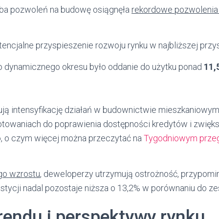
zba pozwoleń na budowę osiągnęła
rekordowe pozwolenia
tencjalne przyspieszenie rozwoju rynku w najbliższej przys
 dynamicznego okresu było oddanie do użytku ponad
11,5
rują intensyfikację działań w budownictwie mieszkaniowy
towaniach do poprawienia dostępności kredytów i zwięks
 o czym więcej można przeczytać na
Tygodniowym przegl
go wzrostu
, deweloperzy utrzymują ostrożność, przypomin
stycji nadal pozostaje niższa o 13,2% w porównaniu do ze
trendu i perspektywy rynku