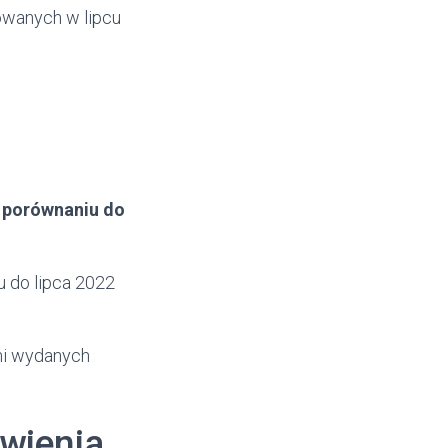
owanych w lipcu
w porównaniu do
u do lipca 2022
mi wydanych
wienia