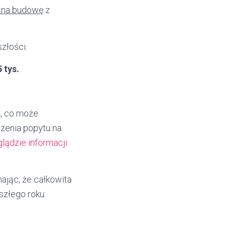
 na budowę
z
złości.
 tys.
m, co może
zenia popytu na
ądzie informacji
ając, że całkowita
szłego roku.