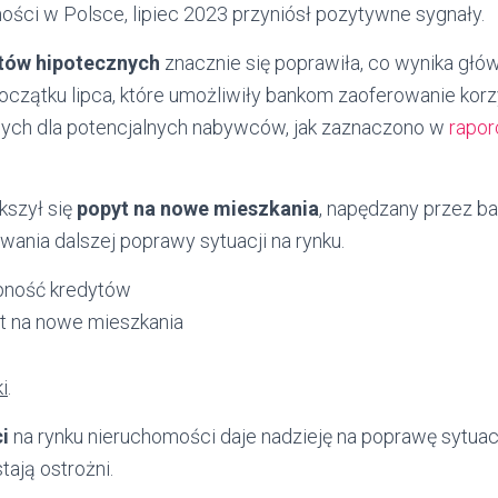
ości w Polsce, lipiec 2023 przyniósł pozytywne sygnały.
tów hipotecznych
znacznie się poprawiła, co wynika głów
czątku lipca, które umożliwiły bankom zaoferowanie korz
ych dla potencjalnych nabywców, jak zaznaczono w
rapor
kszył się
popyt na nowe mieszkania
, napędzany przez ba
wania dalszej poprawy sytuacji na rynku.
pność kredytów
t na nowe mieszkania
i
.
i
na rynku nieruchomości daje nadzieję na poprawę sytuacj
ają ostrożni.