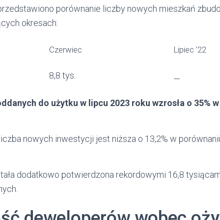
 przedstawiono porównanie liczby nowych mieszkań zbud
ących okresach:
Czerwiec
Lipiec ’22
8,8 tys.
—
ddanych do użytku w lipcu 2023 roku wzrosła o 35% 
liczba nowych inwestycji jest niższa o 13,2% w porównani
stała dodatkowo potwierdzona rekordowymi 16,8 tysiąca
nych.
ść deweloperów wobec oży