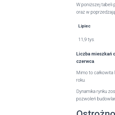
W poniższej tabeli
oraz w poprzedzaj
Lipiec
11,9 tys.
Liczba mieszkań o
czerwca
.
Mimo to całkowita 
roku.
Dynamika rynku zo
pozwoleń budowla
Ostrożno