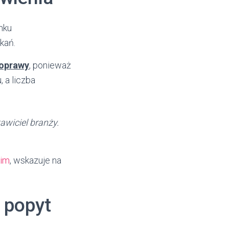
nku
kań.
poprawy
, ponieważ
 a liczba
wiciel branży.
kim
, wskazuje na
i popyt