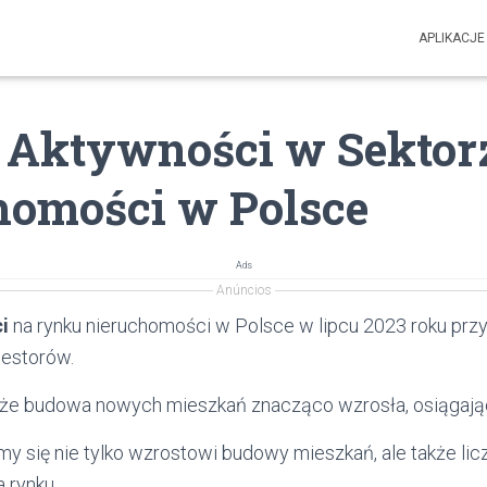
APLIKACJE
 Aktywności w Sektor
homości w Polsce
Ads
Anúncios
i
na rynku nieruchomości w Polsce w lipcu 2023 roku prz
westorów.
 że budowa nowych mieszkań znacząco wzrosła, osiągając
my się nie tylko wzrostowi budowy mieszkań, ale także li
a rynku.