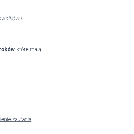
owników i
kroków
, które mają
enie zaufania