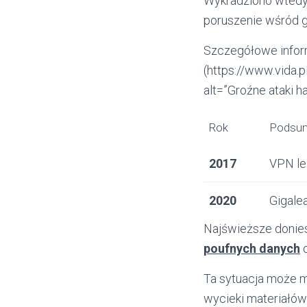
Wykradziono wtedy
poruszenie wśród g
Szczegółowe inform
(https://www.vida.p
alt=”Groźne ataki h
Rok
Podsu
2017
VPN le
2020
Gigale
Najświeższe donies
poufnych danych
o
Ta sytuacja może m
wycieki materiałó