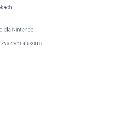
okach
 dla Nintendo.
rzyszłym atakom i