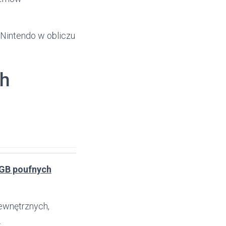
d Nintendo w obliczu
ch
GB poufnych
ewnętrznych,
.