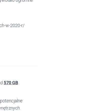
wywołało ogromne
ych-w-2020-r/
ad
570 GB
 potencjalne
nętrznych.