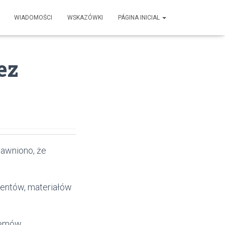
WIADOMOŚCI
WSKAZÓWKI
PÁGINA INICIAL
ez
jawniono, że
mentów, materiałów
blemów