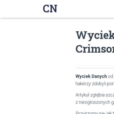
Wyciek
Crimson
Wyciek Danych
od 
hakerzy zdobyli po
Artykuł zgłębia sz
z nieogłoszonych g
Przyjrzymy się, ja