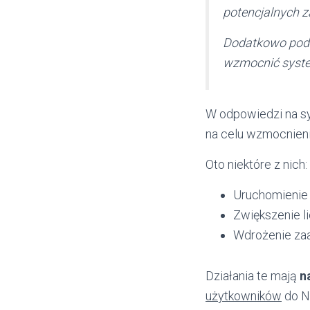
potencjalnych z
Dodatkowo pode
wzmocnić syste
W odpowiedzi na s
na celu wzmocnien
Oto niektóre z nich:
Uruchomienie
Zwiększenie l
Wdrożenie zaa
Działania te mają
n
użytkowników
do N