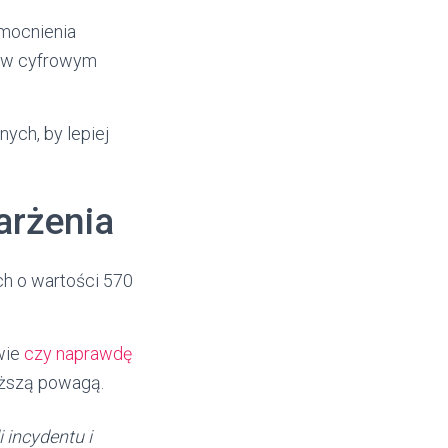
zmocnienia
ń w cyfrowym
ych, by lepiej
arżenia
h o wartości 570
wie
czy naprawdę
wyższą powagą.
 incydentu i