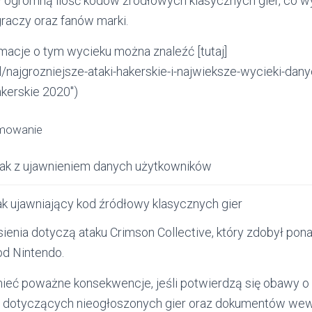
 ogromną ilość kodów źródłowych klasycznych gier, co 
raczy oraz fanów marki.
acje o tym wycieku można znaleźć [tutaj]
l/najgrozniejsze-ataki-hakerskie-i-najwieksze-wycieki-dan
akerskie 2020″)
mowanie
ak z ujawnieniem danych użytkowników
ak ujawniający kod źródłowy klasycznych gier
ienia dotyczą ataku Crimson Collective, który zdobył pon
d Nintendo.
ieć poważne konsekwencje, jeśli potwierdzą się obawy o
w dotyczących nieogłoszonych gier oraz dokumentów wew