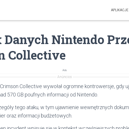
APLIKACJE
 Danych Nintendo Prz
 Collective
Ads
Anúncios
Crimson Collective wywołał ogromne kontrowersje, gdy u
nad 570 GB poufnych informacji od Nintendo.
czegóły tego ataku, w tym ujawnienie wewnętrznych doku
ier oraz informacji budżetowych.
k ten incydent wpisuje się w kontekst wcześniejszych pro