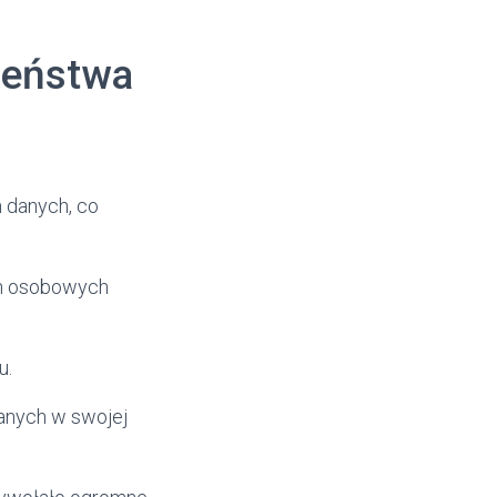
zeństwa
 danych, co
ch osobowych
u.
anych w swojej