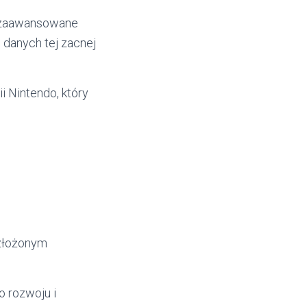
a zaawansowane
 danych tej zacnej
i Nintendo, który
 złożonym
o rozwoju i