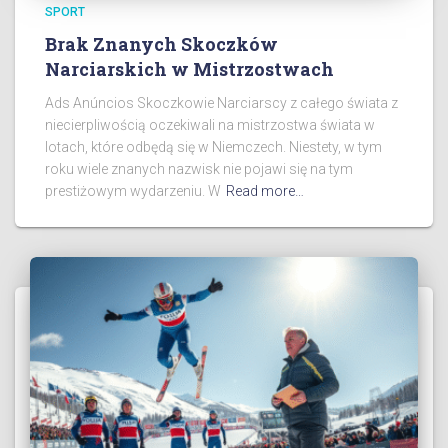
SPORT
Brak Znanych Skoczków
Narciarskich w Mistrzostwach
Ads Anúncios Skoczkowie Narciarscy z całego świata z
niecierpliwością oczekiwali na mistrzostwa świata w
lotach, które odbędą się w Niemczech. Niestety, w tym
roku wiele znanych nazwisk nie pojawi się na tym
prestiżowym wydarzeniu. W
Read more…