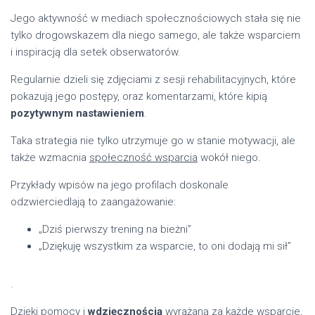
Jego aktywność w mediach społecznościowych stała się nie
tylko drogowskazem dla niego samego, ale także wsparciem
i inspiracją dla setek obserwatorów.
Regularnie dzieli się zdjęciami z sesji rehabilitacyjnych, które
pokazują jego postępy, oraz komentarzami, które kipią
pozytywnym nastawieniem
.
Taka strategia nie tylko utrzymuje go w stanie motywacji, ale
także wzmacnia
społeczność wsparcia
wokół niego.
Przykłady wpisów na jego profilach doskonale
odzwierciedlają to zaangażowanie:
„Dziś pierwszy trening na bieżni”
„Dziękuję wszystkim za wsparcie, to oni dodają mi sił”
.
Dzięki pomocy i
wdzięcznością
wyrażaną za każde wsparcie,