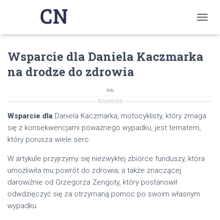
T
O
G
Wsparcie dla Daniela Kaczmarka
G
L
na drodze do zdrowia
E
N
A
Ads
V
Anúncios
I
Wsparcie dla
Daniela Kaczmarka, motocyklisty, który zmaga
G
się z konsekwencjami poważnego wypadku, jest tematem,
A
T
który porusza wiele serc.
I
O
W artykule przyjrzymy się niezwykłej zbiórce funduszy, która
N
umożliwiła mu powrót do zdrowia, a także znaczącej
darowiźnie od Grzegorza Zengoty, który postanowił
odwdzięczyć się za otrzymaną pomoc po swoim własnym
wypadku.