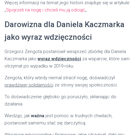
Więcej informacji na temat jego historii znajduje się w artykule
„
Spojrzeli na nogę i chcieli mu ją odciąć
„.
Darowizna dla Daniela Kaczmarka
jako wyraz wdzięczności
Grzegorz Zengota postanowił wesprzeć zbiórkę dla Daniela
Kaczmarka jako
wyraz wdzięczności
za wsparcie, które sam
otrzymał po wypadku w 2019 roku.
Zengota, który wtedy niemal stracił nogę, doświadczył
prawdziwej solidarności
ze strony swojej społeczności.
To doświadczenie głęboko go poruszyło, skłaniając do
działania.
Wiedząc, jak
ważna
jest pomoc w trudnych chwilach,
postanowił samemu stać się darczyńcą.
Wsparcie emocjonalne i finansowe, jakie otrzymał, dało mu