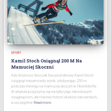
SPORT
Kamil Stoch Osiągnął 200 M Na
Mamuciej Skoczni
Ads Anúncios Skoczek Dwustumetrowy Kamil Stoch
osiągnął niesamowity wynik, zdobywając 200 m
podczas treningu na mamuciej skoczni w Oberstdorfie.
W artykule przyjrzymy się nie tylko jego rekordowym
osiągnięciom, ale również historii skoków narciarskich,
a szczególnie
Read more…