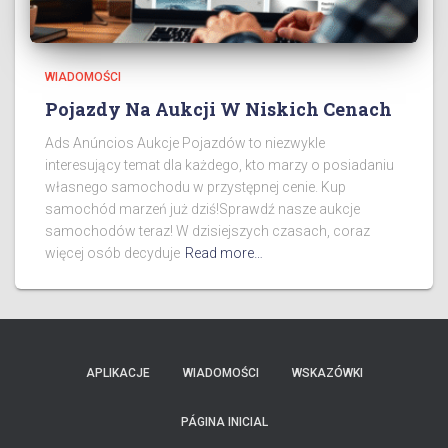
WIADOMOŚCI
Pojazdy Na Aukcji W Niskich Cenach
Ads Anúncios Aukcje Pojazdów to niezwykle
interesujący temat dla każdego, kto marzy o posiadaniu
własnego samochodu w przystępnej cenie. Kup
samochód marzeń już dziś!Sprawdź nasze aukcje
samochodów teraz! W dzisiejszych czasach, coraz
więcej osób decyduje
Read more…
APLIKACJE
WIADOMOŚCI
WSKAZÓWKI
PÁGINA INICIAL