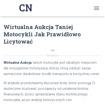
T
O
G
Wirtualna Aukcja Taniej
G
L
Motocykli Jak Prawidłowo
E
N
Licytować
A
V
Ads
I
Anúncios
G
A
Wirtualna Aukcja
tanich motocykli jest idealnym miejscem
T
dla entuzjastów motoryzacji, którzy chcą zdobyć swoje
I
wymarzone dwukołowe środki transportu w korzystnej cenie.
O
N
W artykule przedstawimy kluczowe kroki, które pomogą Ci
skutecznie licytować, począwszy od ustalenia limitów
finansowych, przez sprawdzanie stanu technicznego
motocykla, aż po analizę historycznych cen.