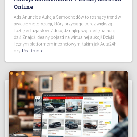
Online
Ads Anúncios Aukcja Samochodów to rosnący trend w
świecie motoryzacji, który przyciąga coraz większą
liczbę entuzjastów. Zdobądź najlepszą ofertę na aucji
dziś!Znajdź idealny pojazd na wirtualnej aukcji! Dzięki
licznym platformom internetowym, takim jak Auta24h
czy
Read more…