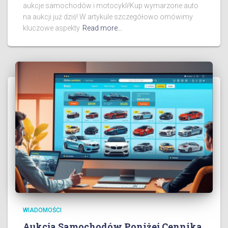
aukcje samochodów i motocykli!Kup wymarzone auto
na aukcji już dziś! W artykule szczegółowo omówimy
kluczowe aspekty
Read more…
WIADOMOŚCI
Aukcja Samochodów Poniżej Cennika