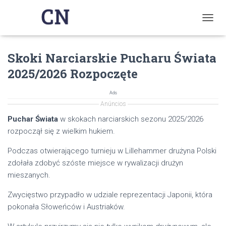
T
O
G
Skoki Narciarskie Pucharu Świata
G
L
2025/2026 Rozpoczęte
E
N
A
Ads
V
Anúncios
I
Puchar Świata
w skokach narciarskich sezonu 2025/2026
G
rozpoczął się z wielkim hukiem.
A
T
Podczas otwierającego turnieju w Lillehammer drużyna Polski
I
O
zdołała zdobyć szóste miejsce w rywalizacji drużyn
N
mieszanych.
Zwycięstwo przypadło w udziale reprezentacji Japonii, która
pokonała Słoweńców i Austriaków.