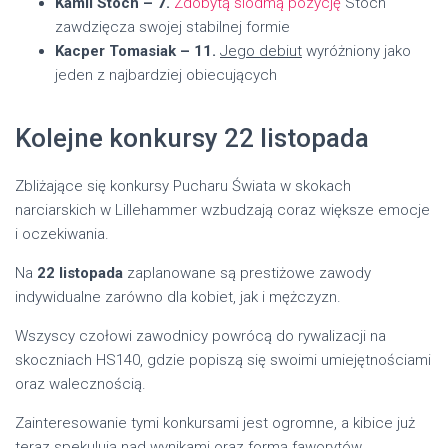
Kamil Stoch – 7.
Zdobytą siódmą pozycję
Stoch
zawdzięcza swojej stabilnej formie
Kacper Tomasiak – 11.
Jego debiut
wyróżniony jako
jeden z najbardziej obiecujących
Kolejne konkursy 22 listopada
Zbliżające się konkursy Pucharu Świata w skokach
narciarskich w Lillehammer wzbudzają coraz większe emocje
i oczekiwania.
Na
22 listopada
zaplanowane są prestiżowe zawody
indywidualne zarówno dla kobiet, jak i mężczyzn.
Wszyscy czołowi zawodnicy powrócą do rywalizacji na
skoczniach HS140, gdzie popiszą się swoimi umiejętnościami
oraz walecznością.
Zainteresowanie tymi konkursami jest ogromne, a kibice już
teraz spekulują nad wynikami oraz formą faworytów.