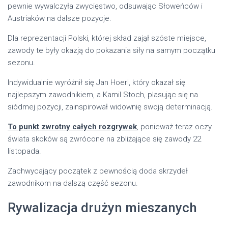
pewnie wywalczyła zwycięstwo, odsuwając Słoweńców i
Austriaków na dalsze pozycje.
Dla reprezentacji Polski, której skład zajął szóste miejsce,
zawody te były okazją do pokazania siły na samym początku
sezonu.
Indywidualnie wyróżnił się Jan Hoerl, który okazał się
najlepszym zawodnikiem, a Kamil Stoch, plasując się na
siódmej pozycji, zainspirował widownię swoją determinacją.
To punkt zwrotny całych rozgrywek
, ponieważ teraz oczy
świata skoków są zwrócone na zbliżające się zawody 22
listopada.
Zachwycający początek z pewnością doda skrzydeł
zawodnikom na dalszą część sezonu.
Rywalizacja drużyn mieszanych