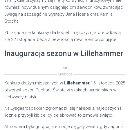
W artykule przyjrzymy się nie tylko wynikom drużynowym, ale
również indywidualnym osiągnięciom zawodników, zwracając
uwagę na szczególne występy Jana Hoerla oraz Kamila
Stocha.
Zbliżające się konkursy dla kobiet i mężczyzn, które odbędą
się 22 listopada, będą z pewnością równie emocjonujące.
Inauguracja sezonu w Lillehammer
Ads
Anúncios
Konkurs drużyn mieszanych w
Lillehammer
15 listopada 2025
otworzył sezon Pucharu Świata w skokach narciarskich w
niebywałym stylu.
Na Lysgaardsbakken zgromadzili się najlepsi z najlepszych i
licznie przybyli kibice, by celebrować to zimowe święto.
Atmosfera była gorąca, a emocje sięgały zenitu, gdy Japonia