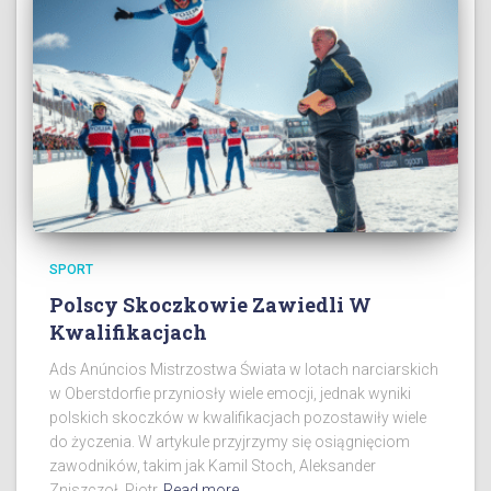
SPORT
Polscy Skoczkowie Zawiedli W
Kwalifikacjach
Ads Anúncios Mistrzostwa Świata w lotach narciarskich
w Oberstdorfie przyniosły wiele emocji, jednak wyniki
polskich skoczków w kwalifikacjach pozostawiły wiele
do życzenia. W artykule przyjrzymy się osiągnięciom
zawodników, takim jak Kamil Stoch, Aleksander
Zniszczoł, Piotr
Read more…