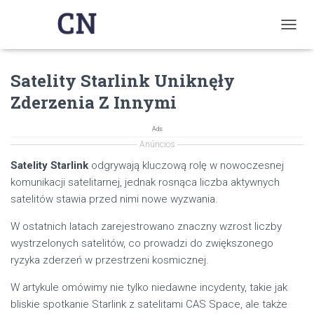
T
O
G
Satelity Starlink Uniknęły
G
L
Zderzenia Z Innymi
E
N
A
Ads
V
Anúncios
I
Satelity Starlink
odgrywają kluczową rolę w nowoczesnej
G
komunikacji satelitarnej, jednak rosnąca liczba aktywnych
A
T
satelitów stawia przed nimi nowe wyzwania.
I
O
W ostatnich latach zarejestrowano znaczny wzrost liczby
N
wystrzelonych satelitów, co prowadzi do zwiększonego
ryzyka zderzeń w przestrzeni kosmicznej.
W artykule omówimy nie tylko niedawne incydenty, takie jak
bliskie spotkanie Starlink z satelitami CAS Space, ale także