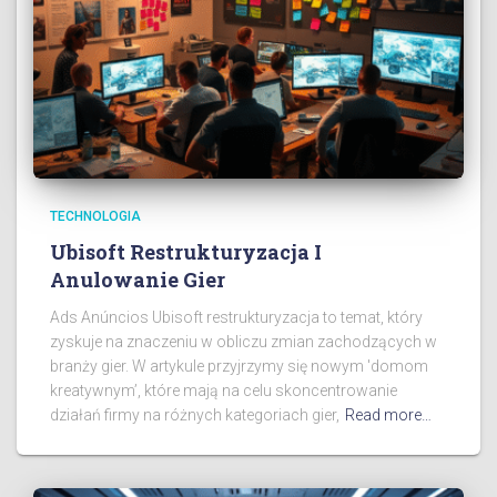
TECHNOLOGIA
Ubisoft Restrukturyzacja I
Anulowanie Gier
Ads Anúncios Ubisoft restrukturyzacja to temat, który
zyskuje na znaczeniu w obliczu zmian zachodzących w
branży gier. W artykule przyjrzymy się nowym 'domom
kreatywnym’, które mają na celu skoncentrowanie
działań firmy na różnych kategoriach gier,
Read more…