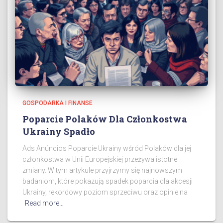
GOSPODARKA I FINANSE
Poparcie Polaków Dla Członkostwa
Ukrainy Spadło
Ads Anúncios Poparcie Ukrainy wśród Polaków dla jej
członkostwa w Unii Europejskiej przeżywa istotne
zmiany. W tym artykule przyjrzymy się najnowszym
badaniom, które pokazują spadek poparcia dla akcesji
Ukrainy, rekordowy poziom sprzeciwu oraz opinie na
Read more…