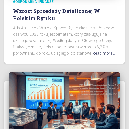
GOSPODARKA I FINANSE
Wzrost Sprzedaży Detalicznej W
Polskim Rynku
Ads Anúncios Wzrost Sprzedaży detalicznej w Polsce w
czerwcu 2023 roku jest tematem, który zasługuje na
szczegółową analizę. Według danych Głównego Urzędu
Statystycznego, Polska odnotowała wzrost o 6,2% w
porównaniu do roku ubiegłego, co stanowi
Read more…