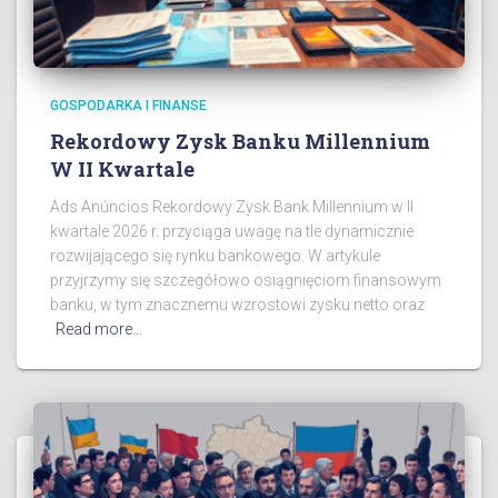
GOSPODARKA I FINANSE
Rekordowy Zysk Banku Millennium
W II Kwartale
Ads Anúncios Rekordowy Zysk Bank Millennium w II
kwartale 2026 r. przyciąga uwagę na tle dynamicznie
rozwijającego się rynku bankowego. W artykule
przyjrzymy się szczegółowo osiągnięciom finansowym
banku, w tym znacznemu wzrostowi zysku netto oraz
Read more…