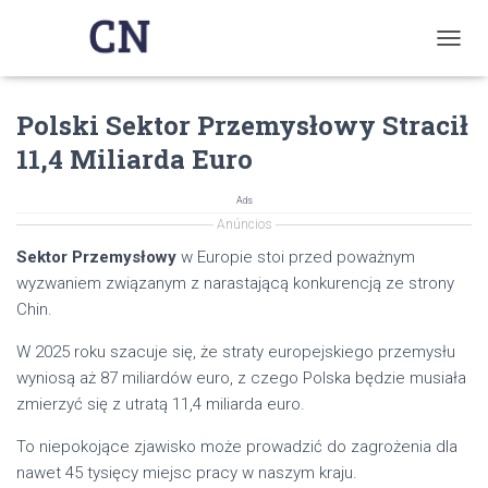
T
O
G
Polski Sektor Przemysłowy Stracił
G
L
11,4 Miliarda Euro
E
N
A
Ads
V
Anúncios
I
Sektor Przemysłowy
w Europie stoi przed poważnym
G
wyzwaniem związanym z narastającą konkurencją ze strony
A
T
Chin.
I
O
W 2025 roku szacuje się, że straty europejskiego przemysłu
N
wyniosą aż 87 miliardów euro, z czego Polska będzie musiała
zmierzyć się z utratą 11,4 miliarda euro.
To niepokojące zjawisko może prowadzić do zagrożenia dla
nawet 45 tysięcy miejsc pracy w naszym kraju.