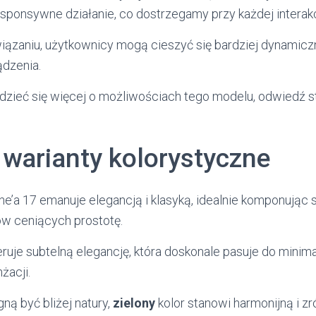
esponsywne działanie, co dostrzegamy przy każdej interakc
wiązaniu, użytkownicy mogą cieszyć się bardziej dynamic
ądzenia.
dzieć się więcej o możliwościach tego modelu, odwiedź 
 warianty kolorystyczne
e’a 17 emanuje elegancją i klasyką, idealnie komponując
w ceniących prostotę.
ruje subtelną elegancję, która doskonale pasuje do minima
żacji.
gną być bliżej natury,
zielony
kolor stanowi harmonijną i 