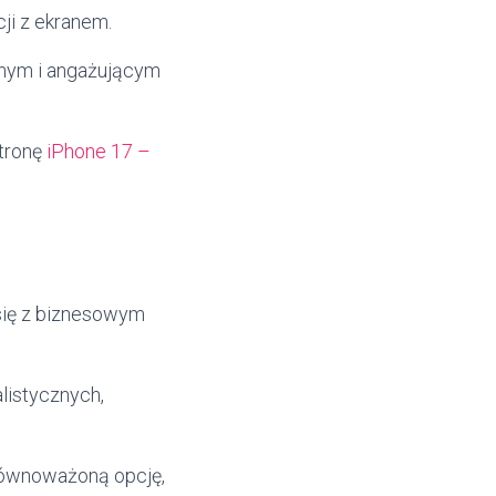
ji z ekranem.
znym i angażującym
stronę
iPhone 17 –
 się z biznesowym
listycznych,
zrównoważoną opcję,