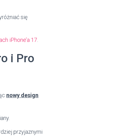
yróżniać się
rach iPhone’a 17
.
o i Pro
jąc
nowy design
any.
dziej przyjaznymi