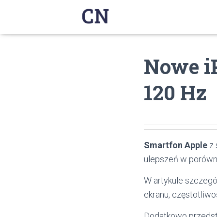
Nowe iP
120 Hz
Smartfon Apple
z 
ulepszeń w porówn
W artykule szczeg
ekranu, częstotliw
Dodatkowo przedsta