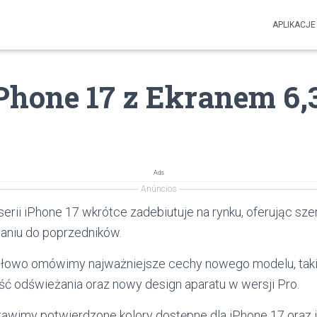
APLIKACJE
hone 17 z Ekranem 6,3
Ads
Anúncios
serii iPhone 17 wkrótce zadebiutuje na rynku, oferując sz
aniu do poprzedników.
ółowo omówimy najważniejsze cechy nowego modelu, takie
ość odświeżania oraz nowy design aparatu w wersji Pro.
wimy potwierdzone kolory dostępne dla iPhone 17 oraz 