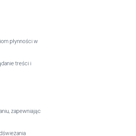
ziom płynności w
danie treści i
aniu, zapewniając
odświeżania