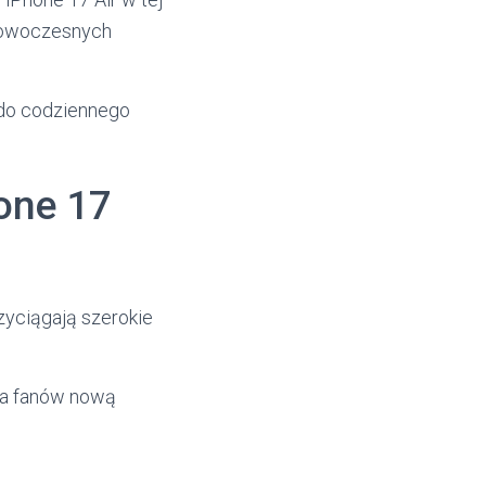
 nowoczesnych
 do codziennego
hone 17
zyciągają szerokie
yła fanów nową