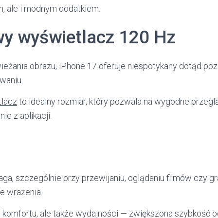
m, ale i modnym dodatkiem.
wy wyświetlacz 120 Hz
eżania obrazu, iPhone 17 oferuje niespotykany dotąd po
waniu.
tlacz
to idealny rozmiar, który pozwala na wygodne przeglą
ie z aplikacji.
ga, szczególnie przy przewijaniu, oglądaniu filmów czy gr
ne wrażenia.
ia komfortu, ale także wydajności — zwiększona szybkość 