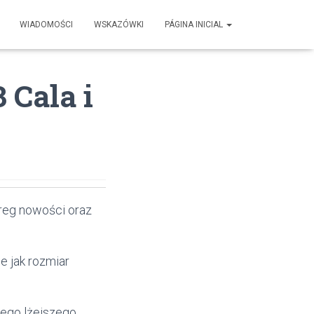
WIADOMOŚCI
WSKAZÓWKI
PÁGINA INICIAL
 Cala i
ereg nowości oraz
 jak rozmiar
jego lżejszego