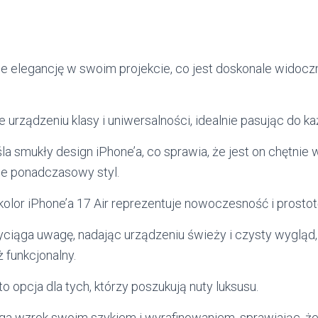
uje elegancję w swoim projekcie, co jest doskonale widoc
 urządzeniu klasy i uniwersalności, idealnie pasując do każ
a smukły design iPhone’a, co sprawia, że jest on chętnie
ie ponadczasowy styl.
kolor iPhone’a 17 Air reprezentuje nowoczesność i prostot
iąga uwagę, nadając urządzeniu świeży i czysty wygląd, k
ż funkcjonalny.
to opcja dla tych, którzy poszukują nuty luksusu.
ga wzrok swoim szykiem i wyrafinowaniem, sprawiając, że 