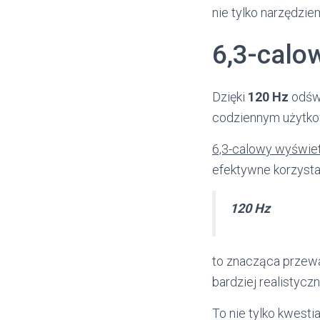
nie tylko narzędzie
6,3-calo
Dzięki
120 Hz
odświ
codziennym użytko
6,3-calowy wyświe
efektywne korzystan
120 Hz
to znacząca przewa
bardziej realistycz
To nie tylko kwest