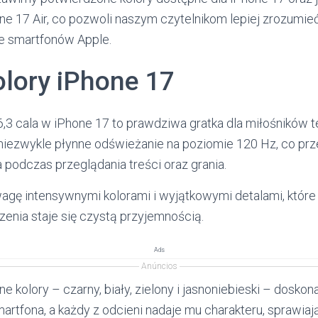
ne 17 Air, co pozwoli naszym czytelnikom lepiej zrozumieć
e smartfonów Apple.
olory iPhone 17
6,3 cala w iPhone 17 to prawdziwa gratka dla miłośników te
 niezwykle płynne odświeżanie na poziomie 120 Hz, co prz
 podczas przeglądania treści oraz grania.
agę intensywnymi kolorami i wyjątkowymi detalami, które 
zenia staje się czystą przyjemnością.
Ads
Anúncios
 kolory – czarny, biały, zielony i jasnoniebieski – doskon
artfona, a każdy z odcieni nadaje mu charakteru, sprawiają