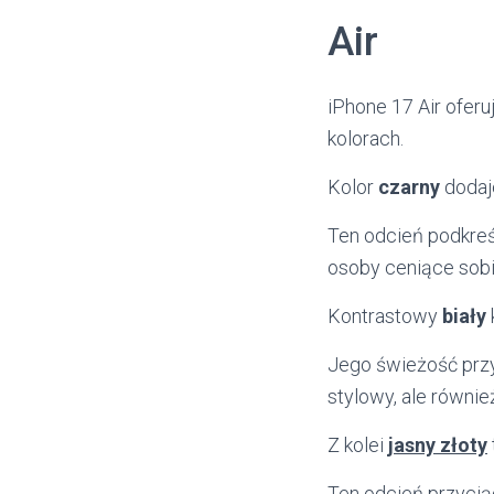
Air
iPhone 17 Air ofer
kolorach.
Kolor
czarny
dodaje
Ten odcień podkreśl
osoby ceniące sob
Kontrastowy
biały
Jego świeżość przyc
stylowy, ale równie
Z kolei
jasny złoty
Ten odcień przycią