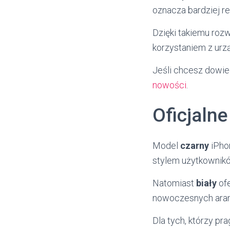
oznacza bardziej r
Dzięki takiemu roz
korzystaniem z urz
Jeśli chcesz dowie
nowości
.
Oficjalne
Model
czarny
iPhon
stylem użytkownikó
Natomiast
biały
ofe
nowoczesnych aran
Dla tych, którzy pra