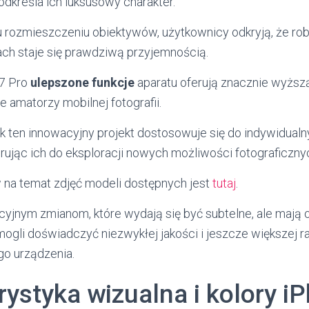
podkreśla ich luksusowy charakter.
u rozmieszczeniu obiektywów, użytkownicy odkryją, że rob
ch staje się prawdziwą przyjemnością.
7 Pro
ulepszone funkcje
aparatu oferują znacznie wyższą
 amatorzy mobilnej fotografii.
jak ten innowacyjny projekt dostosowuje się do indywidual
rując ich do eksploracji nowych możliwości fotograficzny
na temat zdjęć modeli dostępnych jest
tutaj
.
ucyjnym zmianom, które wydają się być subtelne, ale mają
ogli doświadczyć niezwykłej jakości i jeszcze większej r
o urządzenia.
rystyka wizualna i kolory i