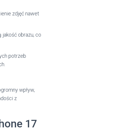
ienie zdjęć nawet
 jakość obrazu, co
nych potrzeb
ch.
 ogromny wpływ,
adości z
Phone 17