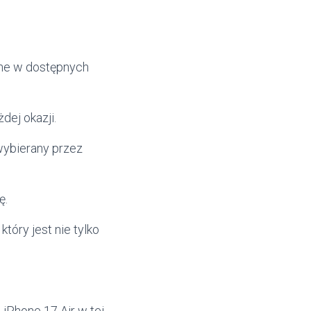
zne w dostępnych
dej okazji.
 wybierany przez
ę.
tóry jest nie tylko
iPhone 17 Air w tej