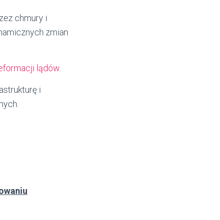
zez chmury i
ynamicznych zmian
eformacji lądów
.
strukturę i
nych.
owaniu