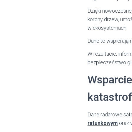
Dzięki nowoczesnej
korony drzew, umo
w ekosystemach.
Dane te wspierają
W rezultacie, infor
bezpieczeństwo glo
Wsparcie
katastro
Dane radarowe sate
ratunkowym
oraz