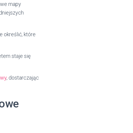
łowe mapy
dniejszych
 określić, które
tem staje się
owy
, dostarczając
towe