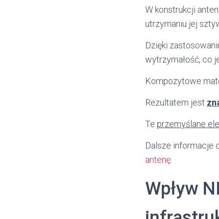
W konstrukcji ante
utrzymaniu jej sztyw
Dzięki zastosowani
wytrzymałość, co j
Kompozytowe materi
Rezultatem jest
zn
Te
przemyślane el
Dalsze informacje o
antenę
.
Wpływ NI
infrastru