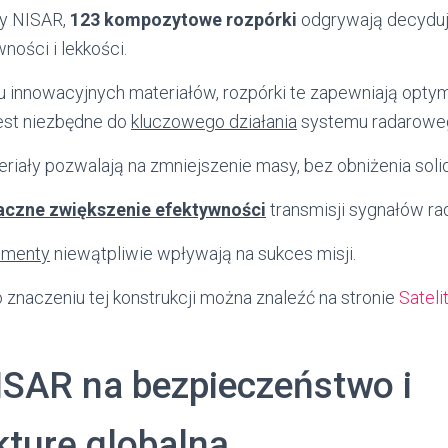
ny NISAR,
123 kompozytowe rozpórki
odgrywają decyduj
ności i lekkości.
u innowacyjnych materiałów, rozpórki te zapewniają opty
est niezbędne do
kluczowego działania
systemu radarowe
ały pozwalają na zmniejszenie masy, bez obniżenia solidn
aczne zwiększenie efektywności
transmisji sygnałów r
ementy
niewątpliwie wpływają na sukces misji.
 znaczeniu tej konstrukcji można znaleźć na stronie
Sateli
SAR na bezpieczeństwo i
kturę globalną