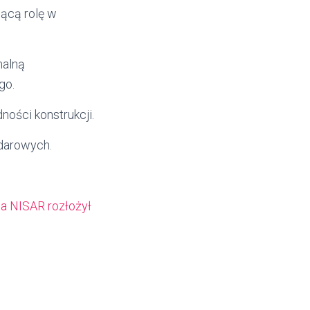
ącą rolę w
malną
go.
ości konstrukcji.
adarowych.
ta NISAR rozłożył