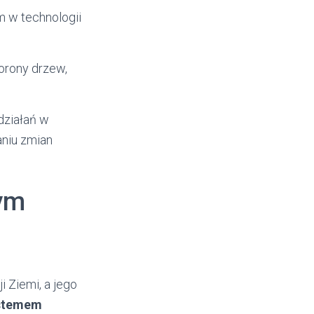
 w technologii
korony drzew,
działań w
aniu zmian
ym
 Ziemi, a jego
ystemem