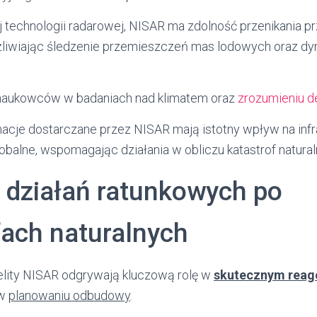
 technologii radarowej, NISAR ma zdolność przenikania pr
żliwiając śledzenie przemieszczeń mas lodowych oraz d
 naukowców w badaniach nad klimatem oraz
zrozumieniu d
macje dostarczane przez NISAR mają istotny wpływ na infra
balne, wspomagając działania w obliczu katastrof natural
 działań ratunkowych po
fach naturalnych
lity NISAR odgrywają kluczową rolę w
skutecznym reag
 w
planowaniu odbudowy
.