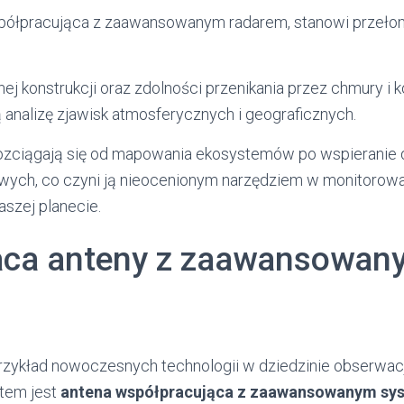
półpracująca z zaawansowanym radarem, stanowi przełom
lnej konstrukcji oraz zdolności przenikania przez chmury i 
 analizę zjawisk atmosferycznych i geograficznych.
ozciągają się od mapowania ekosystemów po wspieranie 
wych, co czyni ją nieocenionym narzędziem w monitorow
szej planecie.
aca anteny z zaawansowan
przykład nowoczesnych technologii w dziedzinie obserwacji
tem jest
antena współpracująca z zaawansowanym s