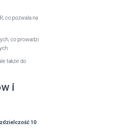
AR, co pozwala na
ych, co prowadzi
ych.
ale także do
w i
zdzielczość 10