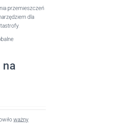
ania przemieszczeń
narzędziem dla
tastrofy.
obalne
 na
nowiło
ważny