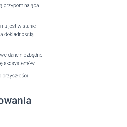
ją przypominającą
emu jest w stanie
tą dokładnością
łowe dane
niezbędne
onę ekosystemów.
o przyszłości
sowania