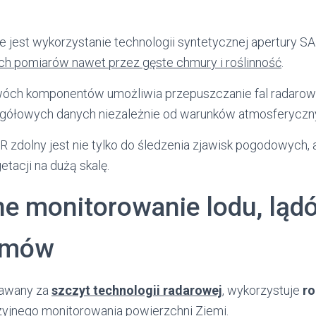
e jest wykorzystanie technologii syntetycznej apertury S
ch pomiarów nawet przez gęste chmury i roślinność
.
wóch komponentów umożliwia przepuszczanie fal radarow
egółowych danych niezależnie od warunków atmosferyczn
 zdolny jest nie tylko do śledzenia zjawisk pogodowych, 
tacji na dużą skalę.
ne monitorowanie lodu, lądó
emów
nawany za
szczyt technologii radarowej
, wykorzystuje
ro
yjnego monitorowania powierzchni Ziemi.