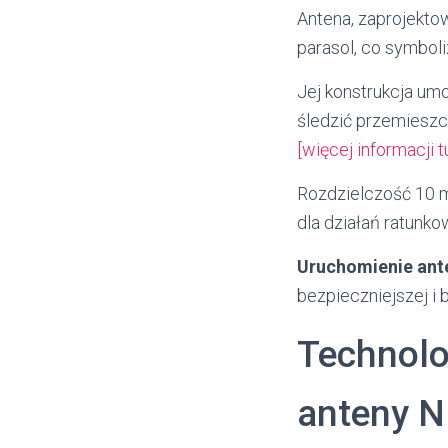
Antena, zaprojekto
parasol, co symbol
Jej konstrukcja umo
śledzić przemieszc
[więcej informacji tu
Rozdzielczość 10 
dla działań ratunk
Uruchomienie ant
bezpieczniejszej i
Technolo
anteny 