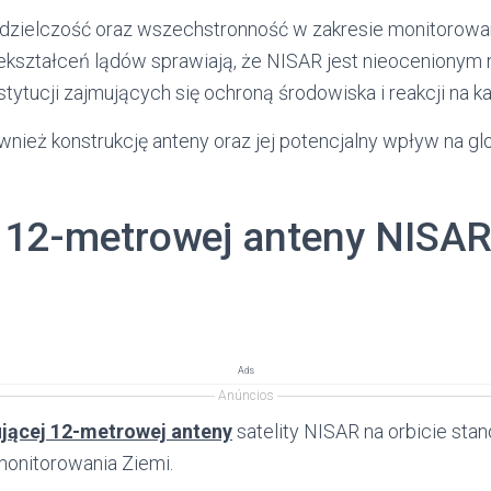
zdzielczość oraz wszechstronność w zakresie monitorow
ekształceń lądów sprawiają, że NISAR jest nieocenionym 
ytucji zajmujących się ochroną środowiska i reakcji na ka
wnież konstrukcję anteny oraz jej potencjalny wpływ na gl
 12-metrowej anteny NISAR
Ads
Anúncios
jącej 12-metrowej anteny
satelity NISAR na orbicie sta
 monitorowania Ziemi.