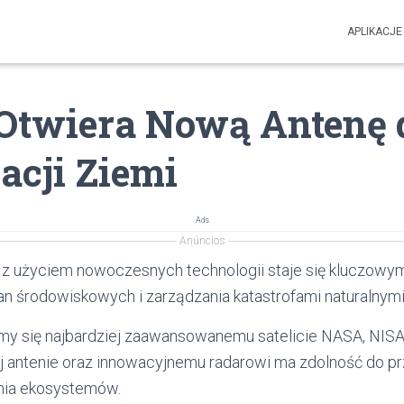
APLIKACJE
Otwiera Nową Antenę 
acji Ziemi
Ads
Anúncios
z użyciem nowoczesnych technologii staje się kluczow
n środowiskowych i zarządzania katastrofami naturalnymi
ymy się najbardziej zaawansowanemu satelicie NASA, NISAR
 antenie oraz innowacyjnemu radarowi ma zdolność do pr
nia ekosystemów.