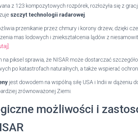
wana z 123 kompozytowych rozpórek, rozłożyła się z grac
izuje
szczyt technologii radarowej
.
żliwia przenikanie przez chmury i korony drzew, dzięki cz
zenia mas lodowych i zniekształcenia lądów z niesamowi
taj]
.
m na piksel sprawia, że NISAR może dostarczać szczegó
owych po katastrofach naturalnych, a także wspierać ochr
eny
jest dowodem na wspólną siłę USA i Indii w dążeniu d
 bardziej zrównoważonej Ziemi.
giczne możliwości i zasto
NISAR