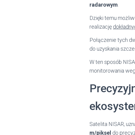
radarowym
.
Dzięki temu możliw
realizację
dokładny
Połączenie tych d
do uzyskania szcz
W ten sposób NISAR
monitorowania wege
Precyzyj
ekosyst
Satelita NISAR, uz
m/piksel
do precyz