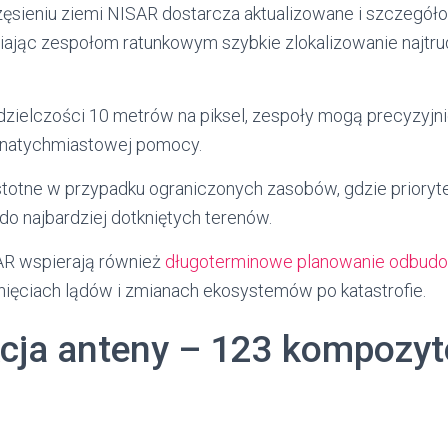
zęsieniu ziemi NISAR dostarcza aktualizowane i szczegó
iając zespołom ratunkowym szybkie zlokalizowanie najtru
dzielczości 10 metrów na piksel, zespoły mogą precyzyjnie
ą natychmiastowej pomocy.
istotne w przypadku ograniczonych zasobów, gdzie prioryte
o najbardziej dotkniętych terenów.
AR wspierają również
długoterminowe planowanie odbud
unięciach lądów i zmianach ekosystemów po katastrofie.
cja anteny – 123 kompozy