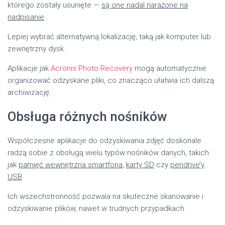
którego zostały usunięte —
są one nadal narażone na
nadpisanie
.
Lepiej wybrać alternatywną lokalizację, taką jak komputer lub
zewnętrzny dysk.
Aplikacje jak
Acronis Photo Recovery
mogą automatycznie
organizować odzyskane pliki, co znacząco ułatwia ich dalszą
archiwizację.
Obsługa różnych nośników
Współczesne aplikacje do odzyskiwania zdjęć doskonale
radzą sobie z obsługą wielu typów nośników danych, takich
jak
pamięć wewnętrzna smartfona
,
karty SD
czy
pendrive’y
USB
.
Ich wszechstronność pozwala na skuteczne skanowanie i
odzyskiwanie plików, nawet w trudnych przypadkach.