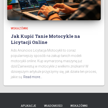
WSKAZÓWKI
Jak Kupić Tanie Motocykle na
Licytacji Online
Ads Anúncios Licytacja Motocykli to coraz
popularniejszy sposób na zakup tanich modeli
motocykli online. Kup wymarzoną maszynę już
dziś!Zainwestuj w motocykle z wielkimi zniżkami! W
dzisiejszym artykule przyjrzymy się, jak działa ten proces,
jakie są
Read more…
APLIKACJE
WIADOMOŚCI
WSKAZÓWKI