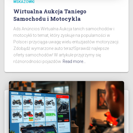
WSKAZÓWKI
Wirtualna Aukcja Taniego
Samochodu i Motocykla
Ads Anúncios Wirtualna Aukcja tanich samochodów i
motocykli to temat, który zyskuje na popularności w
Polsce i przyciąga uwagę wielu entuzjastów motoryzacji.
Zdobądź wymarzone auto teraz!Sprawdź najlepsze
oferty samochodów! W artykule przyjrzymy się
różnorodności pojazdów
Read more…