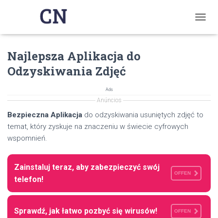
T
O
G
Najlepsza Aplikacja do
G
L
Odzyskiwania Zdjęć
E
N
A
Ads
V
Anúncios
I
Bezpieczna Aplikacja
do odzyskiwania usuniętych zdjęć to
G
temat, który zyskuje na znaczeniu w świecie cyfrowych
A
T
wspomnień.
I
O
N
Zainstaluj teraz, aby zabezpieczyć swój
OFFEN
telefon!
Sprawdź, jak łatwo pozbyć się wirusów!
OFFEN