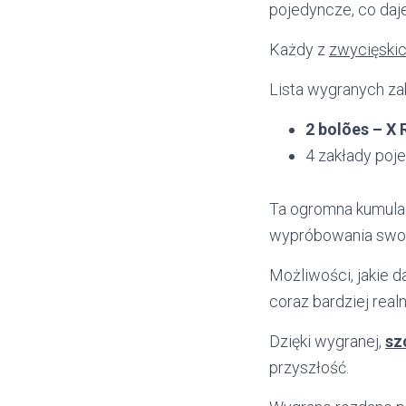
pojedyncze, co daj
Każdy z
zwycięskic
Lista wygranych za
2 bolões – X 
4 zakłady poj
Ta ogromna kumulacj
wypróbowania swoic
Możliwości, jakie d
coraz bardziej realn
Dzięki wygranej,
sz
przyszłość.