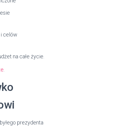
niczone
esie
i celów
żet na całe życie.
te
.
wko
owi
a byłego prezydenta