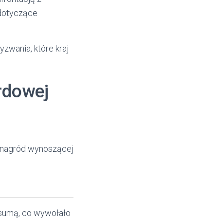
 dotyczące
zwania, które kraj
rdowej
i nagród wynoszącej
 sumą, co wywołało