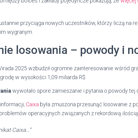
między bolões i zakłady pojedyncze pokazują, że
więcej
ustannie przyciąga nowych uczestników, którzy liczą na re
kim wygranym.
nie losowania – powody i n
Virada 2025 wzbudził ogromne zainteresowanie wśród gr
grodę w wysokości 1,09 miliarda R$.
wania
wywołało spore zamieszanie i pytania o powody tej d
informacji,
Caixa
była zmuszona przesunąć losowanie z 
problemów operacyjnych związanych z rekordową ilością t
nikat Caixa…”