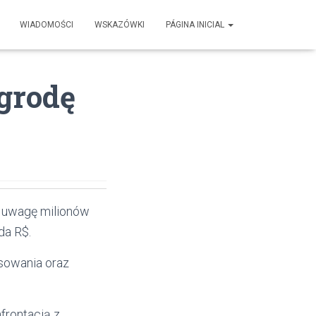
WIADOMOŚCI
WSKAZÓWKI
PÁGINA INICIAL
agrodę
ga uwagę milionów
da R$.
osowania oraz
frontacją z