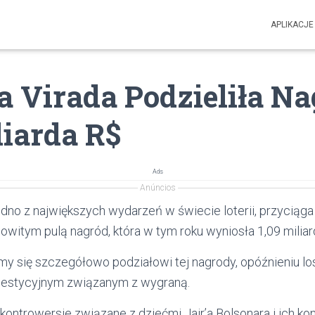
APLIKACJE
 Virada Podzieliła N
liarda R$
Ads
Anúncios
jedno z największych wydarzeń w świecie loterii, przycią
witym pulą nagród, która w tym roku wyniosła 1,09 miliar
ymy się szczegółowo podziałowi tej nagrody, opóźnieniu l
estycyjnym związanym z wygraną.
ntrowersje związane z dziećmi Jair’a Bolsonara i ich kon