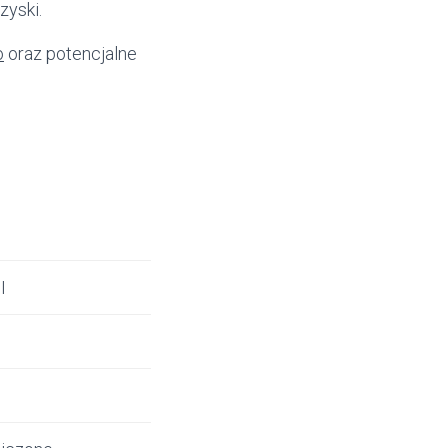
zyski.
o
oraz potencjalne
%
I