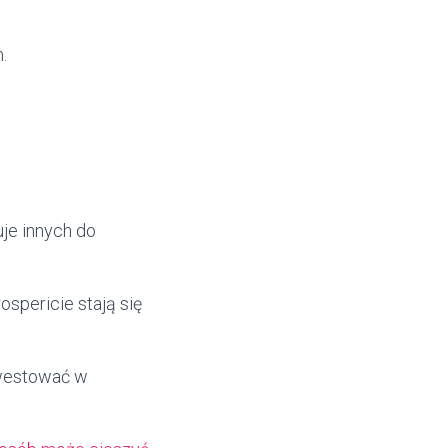
.
uje innych do
ospericie stają się
westować w