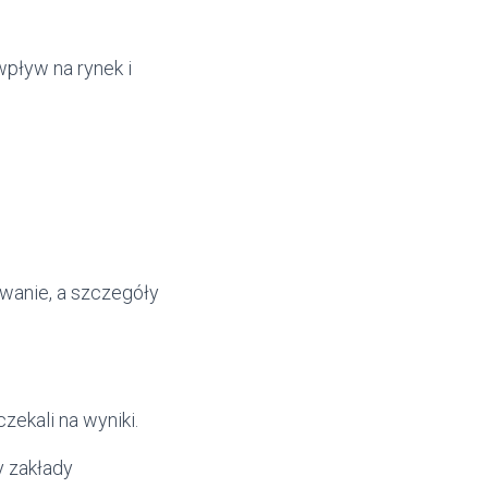
wpływ na rynek i
wanie, a szczegóły
czekali na wyniki.
y zakłady