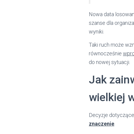
Nowa data losowani
szanse dla organiz
wyniki.
Taki ruch może wzmo
równocześnie
wpr
do nowej sytuacji.
Jak zain
wielkiej 
Decyzje dotyczące 
znaczenie
.