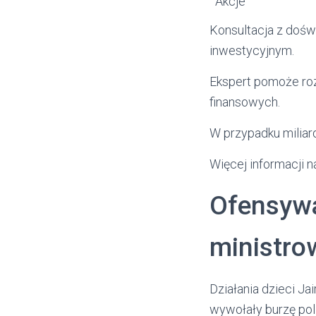
Akcje
Konsultacja z doś
inwestycyjnym.
Ekspert pomoże roz
finansowych.
W przypadku miliar
Więcej informacji 
Ofensywa
ministro
Działania dzieci J
wywołały burzę pol