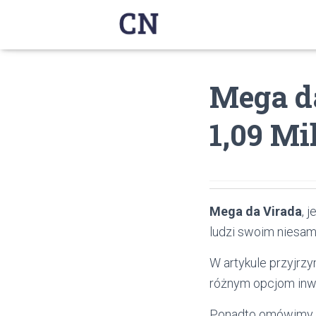
Mega da
1,09 Mi
Mega da Virada
, 
ludzi swoim niesamo
W artykule przyjrz
różnym opcjom inw
Ponadto omówimy ko