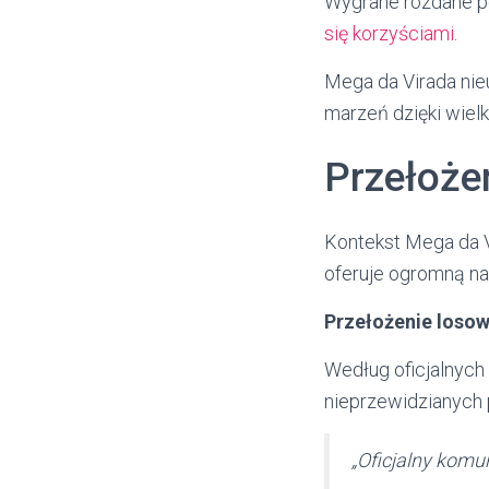
Wygrane rozdane po
się korzyściami
.
Mega da Virada nie
marzeń dzięki wiel
Przełoże
Kontekst Mega da 
oferuje ogromną na
Przełożenie loso
Według oficjalnych 
nieprzewidzianych 
„Oficjalny komu