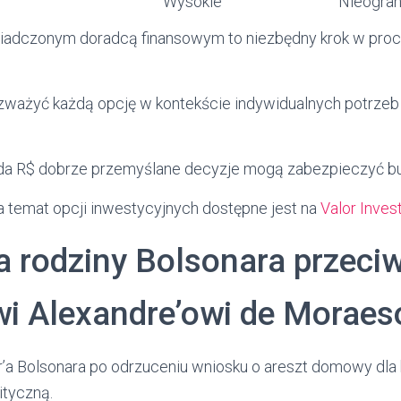
Wysokie
Nieogra
wiadczonym doradcą finansowym to niezbędny krok w proc
ważyć każdą opcję w kontekście indywidualnych potrzeb 
da R$ dobrze przemyślane decyzje mogą zabezpieczyć bud
na temat opcji inwestycyjnych dostępne jest na
Valor Inves
 rodziny Bolsonara przeci
wi Alexandre’owi de Moraes
air’a Bolsonara po odrzuceniu wniosku o areszt domowy dl
ityczną.