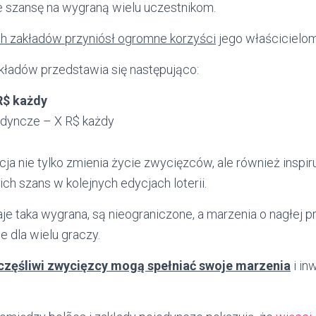
e szansę na wygraną wielu uczestnikom.
h zakładów przyniósł ogromne korzyści
jego właścicielom
kładów przedstawia się następująco:
R$ każdy
edyncze – X R$ każdy
a nie tylko zmienia życie zwycięzców, ale również inspir
h szans w kolejnych edycjach loterii.
aje taka wygrana, są nieograniczone, a marzenia o nagłej pr
e dla wielu graczy.
częśliwi zwycięzcy mogą spełniać swoje marzenia
i in