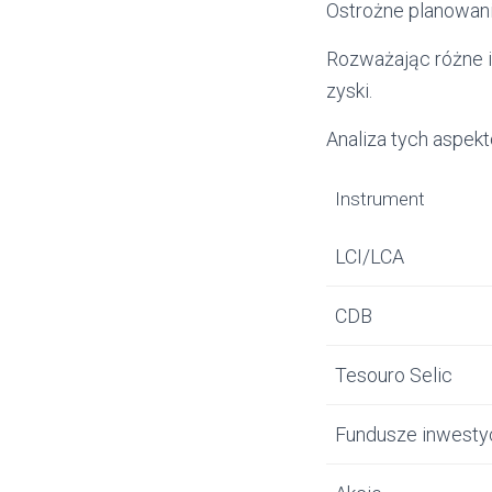
Ostrożne planowani
Rozważając różne i
zyski.
Analiza tych aspe
Instrument
LCI/LCA
CDB
Tesouro Selic
Fundusze inwesty