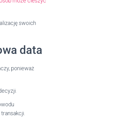
 osób może cieszyć
alizację swoich
owa data
aczy, ponieważ
ecyzji.
powodu
ransakcji.