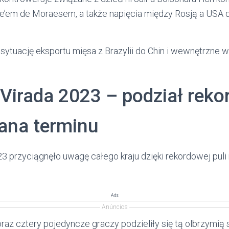
e’em de Moraesem, a także napięcia między Rosją a USA
ytuację eksportu mięsa z Brazylii do Chin i wewnętrzne wy
Virada 2023 – podział reko
iana terminu
3 przyciągnęło uwagę całego kraju dzięki rekordowej pul
Ads
Anúncios
raz cztery pojedyncze graczy podzieliły się tą olbrzymią