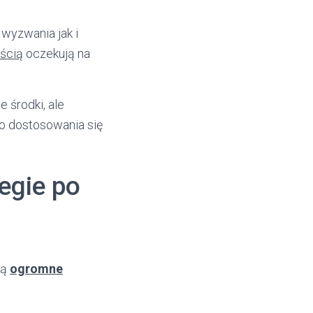
wyzwania jak i
ością
oczekują na
 środki, ale
o dostosowania się
egie po
ją
ogromne