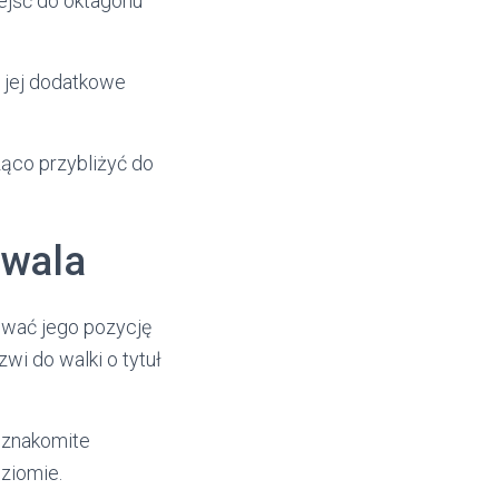
ejść do oktagonu
e jej dodatkowe
ąco przybliżyć do
ywala
wać jego pozycję
zwi do walki o tytuł
k znakomite
ziomie.