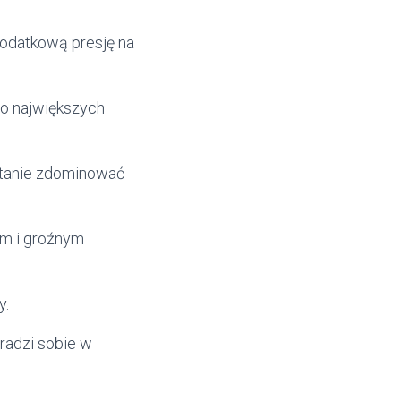
dodatkową presję na
ego największych
 stanie zdominować
ym i groźnym
y.
 radzi sobie w