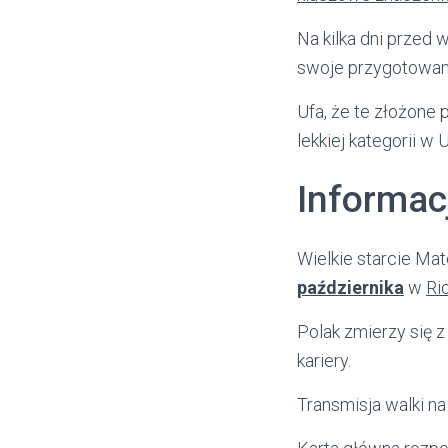
Na kilka dni przed
swoje przygotowan
Ufa, że te złożon
lekkiej kategorii w 
Informacj
Wielkie starcie Ma
października
w
Ri
Polak zmierzy się 
kariery.
Transmisja walki n