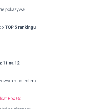
dzie pokazywał
 do
TOP 5 rankingu
z 11 na 12
kluczowym momentem
lsat Box Go
.