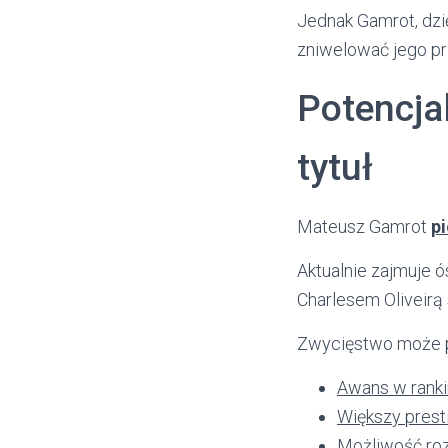
Jednak Gamrot, dzię
zniwelować jego pr
Potencja
tytuł
Mateusz Gamrot
pi
Aktualnie zajmuje ó
Charlesem Oliveirą
Zwycięstwo może pr
Awans w rank
Większy prest
Możliwość roz