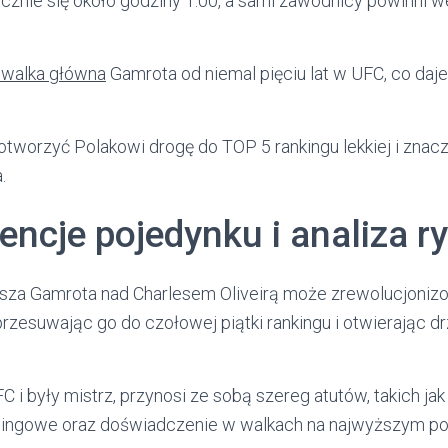
cznie się około godziny 1:00, a sami zawodnicy powinni w
 walka główna
Gamrota od niemal pięciu lat w UFC, co daj
worzyć Polakowi drogę do TOP 5 rankingu lekkiej i znacz
.
ncje pojedynku i analiza r
za Gamrota nad Charlesem Oliveirą może zrewolucjonizo
 przesuwając go do czołowej piątki rankingu i otwierając dr
FC i były mistrz, przynosi ze sobą szereg atutów, takich ja
plingowe oraz doświadczenie w walkach na najwyższym po