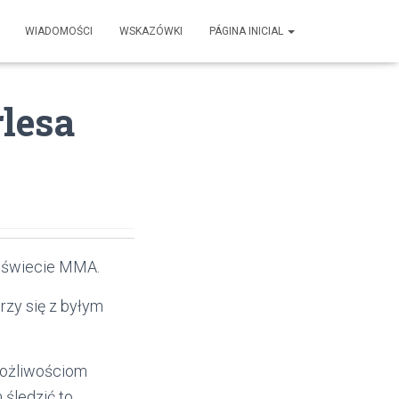
WIADOMOŚCI
WSKAZÓWKI
PÁGINA INICIAL
lesa
 świecie MMA.
rzy się z byłym
możliwościom
 śledzić to