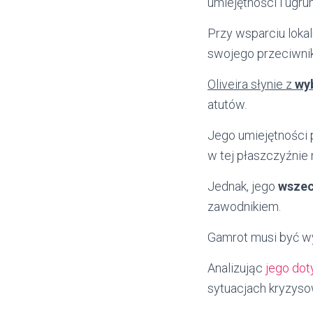
umiejętności i ugr
Przy wsparciu loka
swojego przeciwni
Oliveira słynie z
wyb
atutów.
Jego umiejętności 
w tej płaszczyźnie
Jednak, jego
wszec
zawodnikiem.
Gamrot musi być wyj
Analizując
jego do
sytuacjach kryzyso