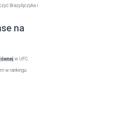
zyć Brazylijczyka i
nse na
głównej
w UFC.
tym w rankingu