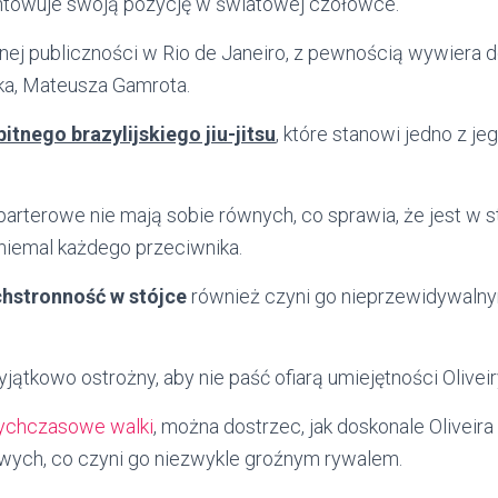
untowuje swoją pozycję w światowej czołówce.
lnej publiczności w Rio de Janeiro, z pewnością wywiera 
ka, Mateusza Gamrota.
itnego brazylijskiego jiu-jitsu
, które stanowi jedno z j
parterowe nie mają sobie równych, co sprawia, że jest w
 niemal każdego przeciwnika.
hstronność w stójce
również czyni go nieprzewidywaln
ątkowo ostrożny, aby nie paść ofiarą umiejętności Oliveir
tychczasowe walki
, można dostrzec, jak doskonale Oliveira
wych, co czyni go niezwykle groźnym rywalem.