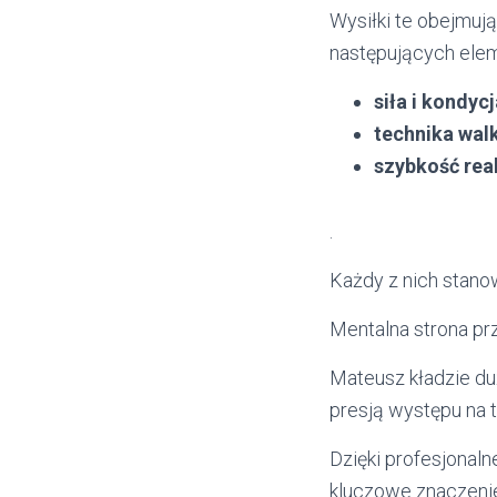
Wysiłki te obejmują
następujących ele
siła i kondyc
technika walk
szybkość rea
.
Każdy z nich stano
Mentalna strona pr
Mateusz kładzie duż
presją występu na t
Dzięki profesjonal
kluczowe znaczeni