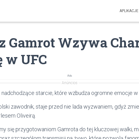
APLIKACJE
z Gamrot Wzywa Char
ę w UFC
Ads
Anúncios
 nadchodzące starcie, które wzbudza ogromne emocje w
lski zawodnik, staje przed nie lada wyzwaniem, gdyż zmie
lesem Oliveirą.
ymy się przygotowaniom Gamrota do tej kluczowej walki, 
oraz szczegółom transmisji na żywo, które pozwolą fanom