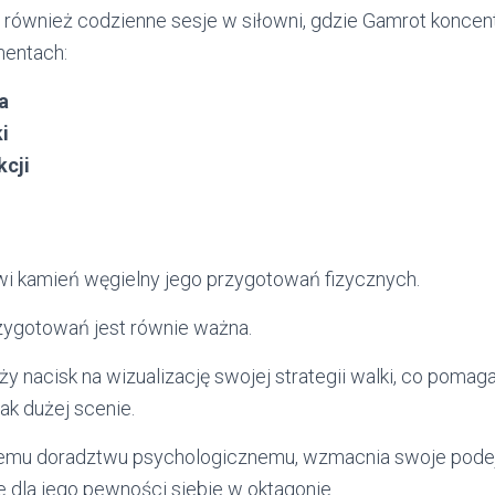
 również codzienne sesje w siłowni, gdzie Gamrot koncent
mentach:
ja
i
kcji
wi kamień węgielny jego przygotowań fizycznych.
zygotowań jest równie ważna.
y nacisk na wizualizację swojej strategii walki, co pomag
ak dużej scenie.
nemu doradztwu psychologicznemu, wzmacnia swoje podej
e
dla jego pewności siebie w oktagonie.