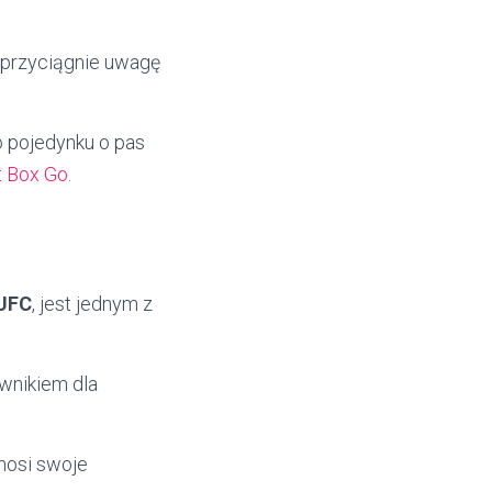
o przyciągnie uwagę
 pojedynku o pas
at Box Go
.
 UFC
, jest jednym z
wnikiem dla
dnosi swoje