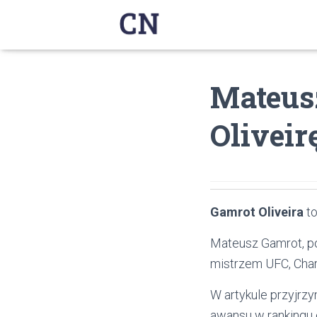
Mateus
Oliveir
Gamrot Oliveira
to
Mateusz Gamrot, po
mistrzem UFC, Char
W artykule przyjrz
awansu w rankingu 