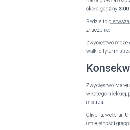
Karta główna rozpo
około godziny
3:00
.
Będzie to
pierwsza
znaczenie.
Zwycięstwo może ot
walki o tytuł mistrza
Konsekwe
Zwycięstwo Mateus
w kategorii lekkiej,
mistrza.
Oliveira, weteran U
umiejętności grap