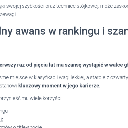
ki swojej szybkości oraz technice stójkowej, może zaskoc
zewagi.
lny awans w rankingu i sza
erwszy raz od pięciu lat ma szansę wystąpić w walce 
sme miejsce w klasyfikacji wagi lekkiej, a starcie z czwar
 stanowi
kluczowy moment w jego karierze
.
zynieść mu wiele korzyści:
ingu
iż
mów o title-shocie