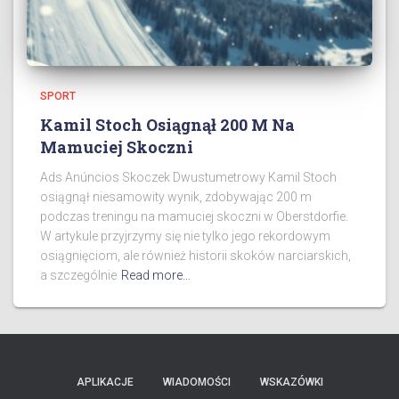
SPORT
Kamil Stoch Osiągnął 200 M Na
Mamuciej Skoczni
Ads Anúncios Skoczek Dwustumetrowy Kamil Stoch
osiągnął niesamowity wynik, zdobywając 200 m
podczas treningu na mamuciej skoczni w Oberstdorfie.
W artykule przyjrzymy się nie tylko jego rekordowym
osiągnięciom, ale również historii skoków narciarskich,
a szczególnie
Read more…
APLIKACJE
WIADOMOŚCI
WSKAZÓWKI