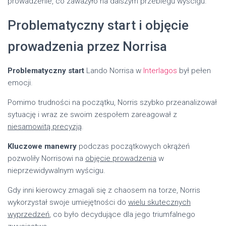
prowadzenie, co zaważyło na dalszym przebiegu wyścigu.
Problematyczny start i objęcie
prowadzenia przez Norrisa
Problematyczny start
Lando Norrisa w
Interlagos
był pełen
emocji.
Pomimo trudności na początku, Norris szybko przeanalizował
sytuację i wraz ze swoim zespołem zareagował z
niesamowitą precyzją
.
Kluczowe manewry
podczas początkowych okrążeń
pozwoliły Norrisowi na
objęcie prowadzenia
w
nieprzewidywalnym wyścigu.
Gdy inni kierowcy zmagali się z chaosem na torze, Norris
wykorzystał swoje umiejętności do
wielu skutecznych
wyprzedzeń
, co było decydujące dla jego triumfalnego