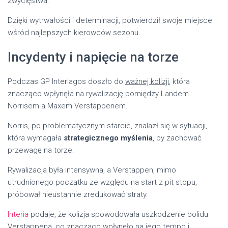
zwycięstwa.
Dzięki wytrwałości i determinacji, potwierdził swoje miejsce
wśród najlepszych kierowców sezonu.
Incydenty i napięcie na torze
Podczas GP Interlagos doszło do
ważnej kolizji
, która
znacząco wpłynęła na rywalizację pomiędzy Landem
Norrisem a Maxem Verstappenem.
Norris, po problematycznym starcie, znalazł się w sytuacji,
która wymagała
strategicznego myślenia
, by zachować
przewagę na torze.
Rywalizacja była intensywna, a Verstappen, mimo
utrudnionego początku ze względu na start z pit stopu,
próbował nieustannie zredukować straty.
Interia
podaje, że kolizja spowodowała uszkodzenie bolidu
Verstappena, co znacząco wpłynęło na jego tempo i