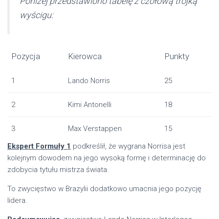
Poniżej przedstawiono tabelę z czołową trójką
wyścigu:
Pozycja
Kierowca
Punkty
1
Lando Norris
25
2
Kimi Antonelli
18
3
Max Verstappen
15
Ekspert Formuły 1
podkreślił, że wygrana Norrisa jest
kolejnym dowodem na jego wysoką formę i determinację do
zdobycia tytułu mistrza świata.
To zwycięstwo w Brazylii dodatkowo umacnia jego pozycję
lidera.