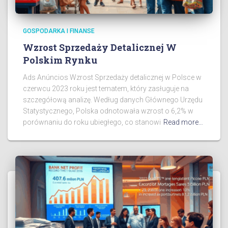
GOSPODARKA I FINANSE
Wzrost Sprzedaży Detalicznej W
Polskim Rynku
Ads Anúncios Wzrost Sprzedaży detalicznej w Polsce w
czerwcu 2023 roku jest tematem, który zasługuje na
szczegółową analizę. Według danych Głównego Urzędu
Statystycznego, Polska odnotowała wzrost o 6,2% w
porównaniu do roku ubiegłego, co stanowi
Read more…