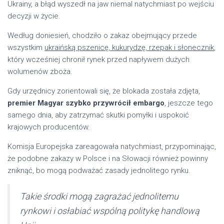
Ukrainy, a błąd wyszedł na jaw niemal natychmiast po wejściu
decyzji w życie.
Według doniesień, chodziło o zakaz obejmujący przede
wszystkim
ukraińską pszenicę, kukurydzę, rzepak i słonecznik
,
który wcześniej chronił rynek przed napływem dużych
wolumenów zboża.
Gdy urzędnicy zorientowali się, że blokada została zdjęta,
premier Magyar szybko przywrócił embargo
, jeszcze tego
samego dnia, aby zatrzymać skutki pomyłki i uspokoić
krajowych producentów.
Komisja Europejska zareagowała natychmiast, przypominając,
że podobne zakazy w Polsce i na Słowacji również powinny
zniknąć, bo mogą podważać zasady jednolitego rynku.
Takie środki mogą zagrażać jednolitemu
rynkowi i osłabiać wspólną politykę handlową