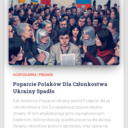
GOSPODARKA I FINANSE
Poparcie Polaków Dla Członkostwa
Ukrainy Spadło
Ads Anúncios Poparcie Ukrainy wśród Polaków dla jej
członkostwa w Unii Europejskiej przeżywa istotne
zmiany. W tym artykule przyjrzymy się najnowszym
badaniom, które pokazują spadek poparcia dla akcesji
Ukrainy, rekordowy poziom sprzeciwu oraz opinie na