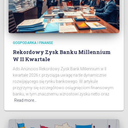
GOSPODARKA I FINANSE
Rekordowy Zysk Banku Millennium
W II Kwartale
Ads Anúncios Rekordowy Zysk Bank Millennium w II
kwartale 2026 r. przyciąga uwagę na tle dynamicznie
rozwijającego się rynku bankowego. W artykule
przyjrzymy się szczegółowo osiągnięciom finansowym
banku, w tym znacznemu wzrostowi zysku netto oraz
Read more…