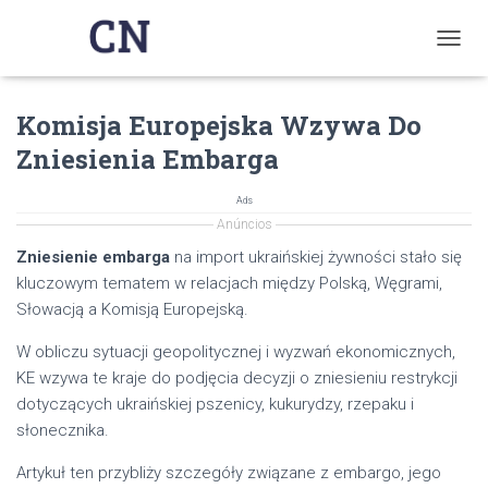
T
O
G
Komisja Europejska Wzywa Do
G
L
Zniesienia Embarga
E
N
A
Ads
V
Anúncios
I
Zniesienie embarga
na import ukraińskiej żywności stało się
G
kluczowym tematem w relacjach między Polską, Węgrami,
A
T
Słowacją a Komisją Europejską.
I
O
W obliczu sytuacji geopolitycznej i wyzwań ekonomicznych,
N
KE wzywa te kraje do podjęcia decyzji o zniesieniu restrykcji
dotyczących ukraińskiej pszenicy, kukurydzy, rzepaku i
słonecznika.
Artykuł ten przybliży szczegóły związane z embargo, jego