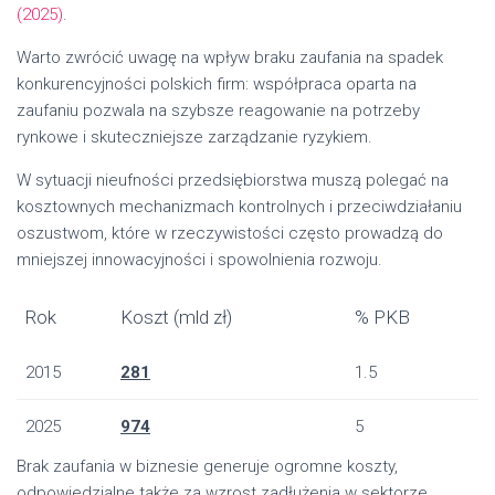
(2025)
.
Warto zwrócić uwagę na wpływ braku zaufania na spadek
konkurencyjności polskich firm: współpraca oparta na
zaufaniu pozwala na szybsze reagowanie na potrzeby
rynkowe i skuteczniejsze zarządzanie ryzykiem.
W sytuacji nieufności przedsiębiorstwa muszą polegać na
kosztownych mechanizmach kontrolnych i przeciwdziałaniu
oszustwom, które w rzeczywistości często prowadzą do
mniejszej innowacyjności i spowolnienia rozwoju.
Rok
Koszt (mld zł)
% PKB
2015
281
1.5
2025
974
5
Brak zaufania w biznesie generuje ogromne koszty,
odpowiedzialne także za wzrost zadłużenia w sektorze