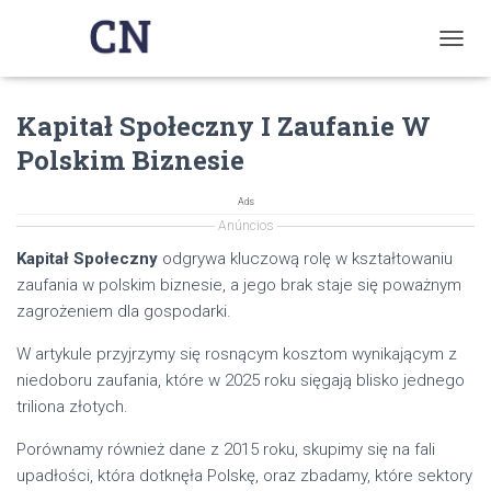
T
O
G
Kapitał Społeczny I Zaufanie W
G
L
Polskim Biznesie
E
N
A
Ads
V
Anúncios
I
Kapitał Społeczny
odgrywa kluczową rolę w kształtowaniu
G
zaufania w polskim biznesie, a jego brak staje się poważnym
A
T
zagrożeniem dla gospodarki.
I
O
W artykule przyjrzymy się rosnącym kosztom wynikającym z
N
niedoboru zaufania, które w 2025 roku sięgają blisko jednego
triliona złotych.
Porównamy również dane z 2015 roku, skupimy się na fali
upadłości, która dotknęła Polskę, oraz zbadamy, które sektory