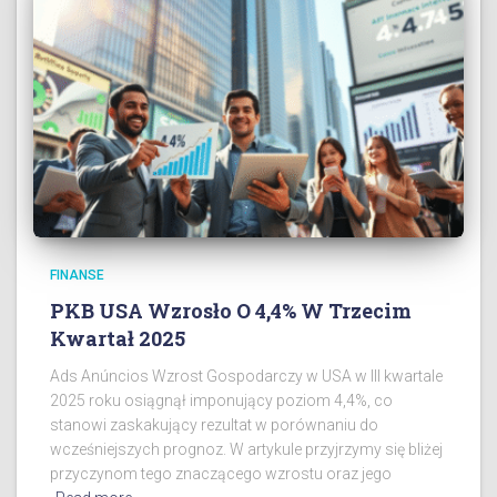
FINANSE
PKB USA Wzrosło O 4,4% W Trzecim
Kwartał 2025
Ads Anúncios Wzrost Gospodarczy w USA w III kwartale
2025 roku osiągnął imponujący poziom 4,4%, co
stanowi zaskakujący rezultat w porównaniu do
wcześniejszych prognoz. W artykule przyjrzymy się bliżej
przyczynom tego znaczącego wzrostu oraz jego