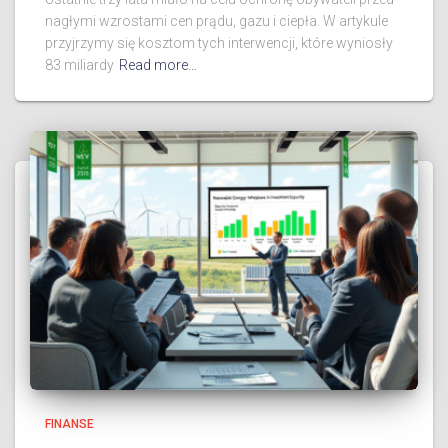
nagłymi wzrostami cen prądu, gazu i ciepła. W artykule
przyjrzymy się kosztom tych interwencji, które wyniosły
83 miliardy
Read more…
FINANSE