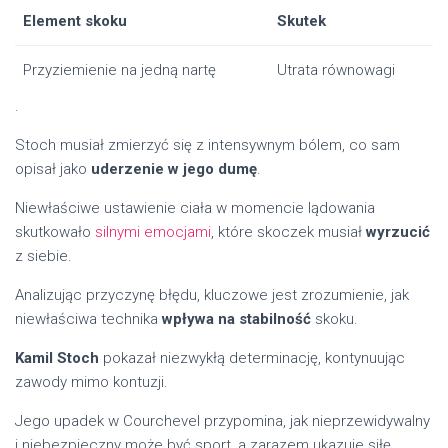
Element skoku
Skutek
Przyziemienie na jedną nartę
Utrata równowagi
.
Stoch musiał zmierzyć się z intensywnym bólem, co sam
opisał jako
uderzenie w jego dumę
.
Niewłaściwe ustawienie ciała w momencie lądowania
skutkowało
silnymi emocjami
, które skoczek musiał
wyrzucić
z siebie.
Analizując przyczynę błędu, kluczowe jest zrozumienie, jak
niewłaściwa technika
wpływa na stabilność
skoku.
Kamil Stoch
pokazał niezwykłą determinację, kontynuując
zawody mimo kontuzji.
Jego upadek w Courchevel przypomina, jak nieprzewidywalny
i niebezpieczny może być sport, a zarazem ukazuje siłę