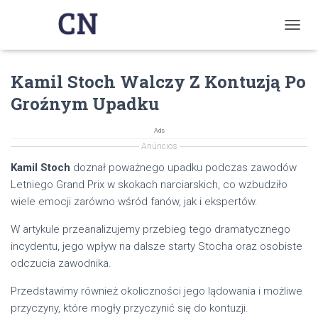
T
O
G
Kamil Stoch Walczy Z Kontuzją Po
G
L
Groźnym Upadku
E
N
A
Ads
V
Anúncios
I
Kamil Stoch
doznał poważnego upadku podczas zawodów
G
Letniego Grand Prix w skokach narciarskich, co wzbudziło
A
T
wiele emocji zarówno wśród fanów, jak i ekspertów.
I
O
W artykule przeanalizujemy przebieg tego dramatycznego
N
incydentu, jego wpływ na dalsze starty Stocha oraz osobiste
odczucia zawodnika.
Przedstawimy również okoliczności jego lądowania i możliwe
przyczyny, które mogły przyczynić się do kontuzji.