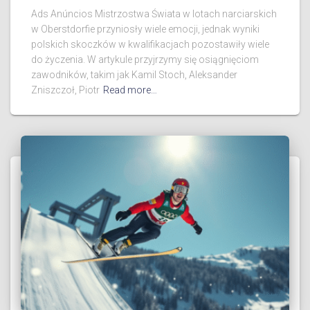
Ads Anúncios Mistrzostwa Świata w lotach narciarskich
w Oberstdorfie przyniosły wiele emocji, jednak wyniki
polskich skoczków w kwalifikacjach pozostawiły wiele
do życzenia. W artykule przyjrzymy się osiągnięciom
zawodników, takim jak Kamil Stoch, Aleksander
Zniszczoł, Piotr
Read more…