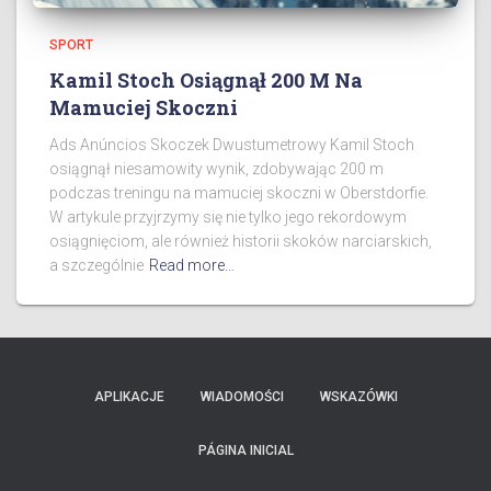
SPORT
Kamil Stoch Osiągnął 200 M Na
Mamuciej Skoczni
Ads Anúncios Skoczek Dwustumetrowy Kamil Stoch
osiągnął niesamowity wynik, zdobywając 200 m
podczas treningu na mamuciej skoczni w Oberstdorfie.
W artykule przyjrzymy się nie tylko jego rekordowym
osiągnięciom, ale również historii skoków narciarskich,
a szczególnie
Read more…
APLIKACJE
WIADOMOŚCI
WSKAZÓWKI
PÁGINA INICIAL