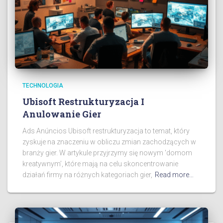
TECHNOLOGIA
Ubisoft Restrukturyzacja I
Anulowanie Gier
Ads Anúncios Ubisoft restrukturyzacja to temat, który
zyskuje na znaczeniu w obliczu zmian zachodzących w
branży gier. W artykule przyjrzymy się nowym 'domom
kreatywnym’, które mają na celu skoncentrowanie
działań firmy na różnych kategoriach gier,
Read more…