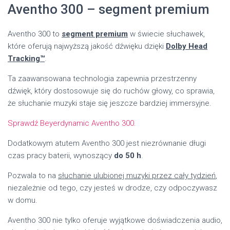
Aventho 300 – segment premium
Aventho 300 to
segment premium
w świecie słuchawek,
które oferują najwyższą jakość dźwięku dzięki
Dolby Head
Tracking™
.
Ta zaawansowana technologia zapewnia przestrzenny
dźwięk, który dostosowuje się do ruchów głowy, co sprawia,
że słuchanie muzyki staje się jeszcze bardziej immersyjne.
Sprawdź Beyerdynamic Aventho 300
.
Dodatkowym atutem Aventho 300 jest niezrównanie długi
czas pracy baterii, wynoszący
do 50 h
.
Pozwala to na
słuchanie ulubionej muzyki przez cały tydzień
,
niezależnie od tego, czy jesteś w drodze, czy odpoczywasz
w domu.
Aventho 300 nie tylko oferuje wyjątkowe doświadczenia audio,