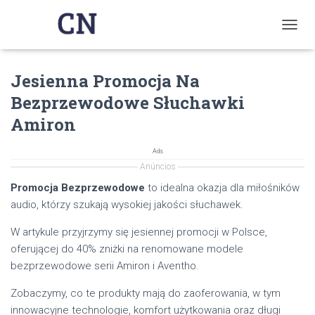
T
O
G
Jesienna Promocja Na
G
L
Bezprzewodowe Słuchawki
E
N
Amiron
A
V
Ads
I
Anúncios
G
A
Promocja Bezprzewodowe
to idealna okazja dla miłośników
T
audio, którzy szukają wysokiej jakości słuchawek.
I
O
W artykule przyjrzymy się jesiennej promocji w Polsce,
N
oferującej do 40% zniżki na renomowane modele
bezprzewodowe serii Amiron i Aventho.
Zobaczymy, co te produkty mają do zaoferowania, w tym
innowacyjne technologie, komfort użytkowania oraz długi