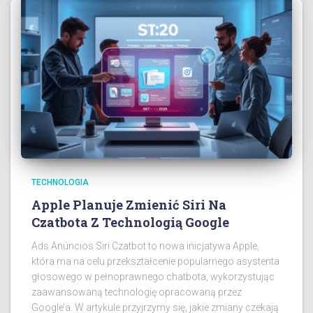
TECHNOLOGIA
Apple Planuje Zmienić Siri Na
Czatbota Z Technologią Google
Ads Anúncios Siri Czatbot to nowa inicjatywa Apple,
która ma na celu przekształcenie popularnego asystenta
głosowego w pełnoprawnego chatbota, wykorzystując
zaawansowaną technologię opracowaną przez
Google’a. W artykule przyjrzymy się, jakie zmiany czekają