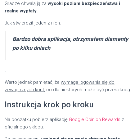
Gracze chwalą ją za
wysoki poziom bezpieczeństwa i
realne wypłaty
.
Jak stwierdził jeden z nich:
Bardzo dobra aplikacja, otrzymałem diamenty
po kilku dniach
.
Warto jednak pamiętać, że
wymaga logowania się do
zewnętrznych kont
, co dla niektórych może być przeszkodą.
Instrukcja krok po kroku
Na początku pobierz aplikację
Google Opinion Rewards
z
oficjalnego sklepu.
Po zainstalowaniu
zaloguj się na swoje aktywne konto