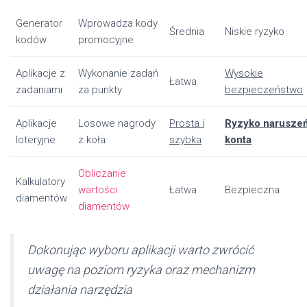
Generator
Wprowadza kody
Średnia
Niskie ryzyko
kodów
promocyjne
Aplikacje z
Wykonanie zadań
Wysokie
Łatwa
zadaniami
za punkty
bezpieczeństwo
Aplikacje
Losowe nagrody
Prosta i
Ryzyko narusze
loteryjne
z koła
szybka
konta
Obliczanie
Kalkulatory
wartości
Łatwa
Bezpieczna
diamentów
diamentów
Dokonując wyboru aplikacji warto zwrócić
uwagę na poziom ryzyka oraz mechanizm
działania narzędzia