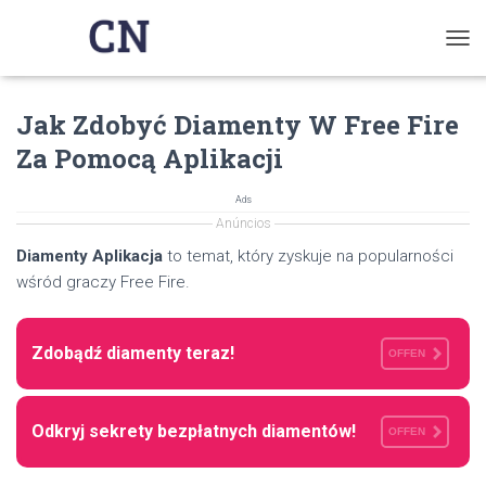
T
O
G
Jak Zdobyć Diamenty W Free Fire
G
L
Za Pomocą Aplikacji
E
N
A
Ads
V
Anúncios
I
Diamenty Aplikacja
to temat, który zyskuje na popularności
G
wśród graczy Free Fire.
A
T
I
O
Zdobądź diamenty teraz!
OFFEN
N
Odkryj sekrety bezpłatnych diamentów!
OFFEN