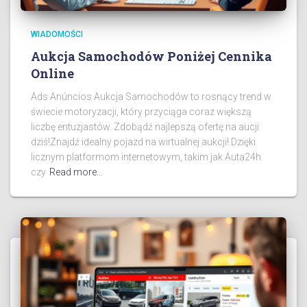
WIADOMOŚCI
Aukcja Samochodów Poniżej Cennika
Online
Ads Anúncios Aukcja Samochodów to rosnący trend w
świecie motoryzacji, który przyciąga coraz większą
liczbę entuzjastów. Zdobądź najlepszą ofertę na aucji
dziś!Znajdź idealny pojazd na wirtualnej aukcji! Dzięki
licznym platformom internetowym, takim jak Auta24h
czy
Read more…