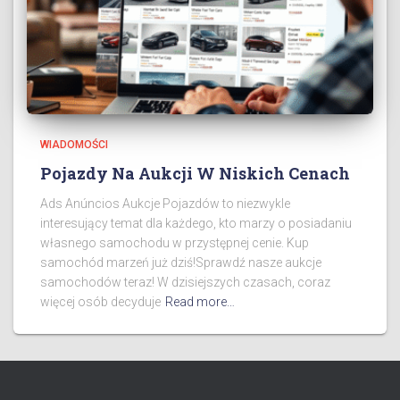
WIADOMOŚCI
Pojazdy Na Aukcji W Niskich Cenach
Ads Anúncios Aukcje Pojazdów to niezwykle
interesujący temat dla każdego, kto marzy o posiadaniu
własnego samochodu w przystępnej cenie. Kup
samochód marzeń już dziś!Sprawdź nasze aukcje
samochodów teraz! W dzisiejszych czasach, coraz
więcej osób decyduje
Read more…