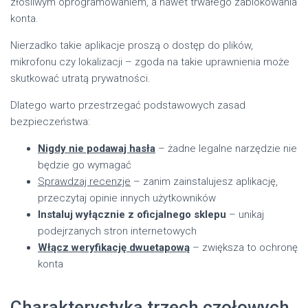
złośliwym oprogramowaniem, a nawet trwałego zablokowania
konta.
Nierzadko takie aplikacje proszą o dostęp do plików,
mikrofonu czy lokalizacji – zgoda na takie uprawnienia może
skutkować utratą prywatności.
Dlatego warto przestrzegać podstawowych zasad
bezpieczeństwa:
Nigdy nie podawaj hasła
– żadne legalne narzędzie nie
będzie go wymagać
Sprawdzaj recenzje
– zanim zainstalujesz aplikację,
przeczytaj opinie innych użytkowników
Instaluj wyłącznie z oficjalnego sklepu
– unikaj
podejrzanych stron internetowych
Włącz weryfikację dwuetapową
– zwiększa to ochronę
konta
Charakterystyka trzech czołowych