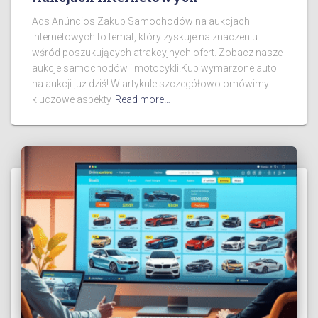
Ads Anúncios Zakup Samochodów na aukcjach
internetowych to temat, który zyskuje na znaczeniu
wśród poszukujących atrakcyjnych ofert. Zobacz nasze
aukcje samochodów i motocykli!Kup wymarzone auto
na aukcji już dziś! W artykule szczegółowo omówimy
kluczowe aspekty
Read more…