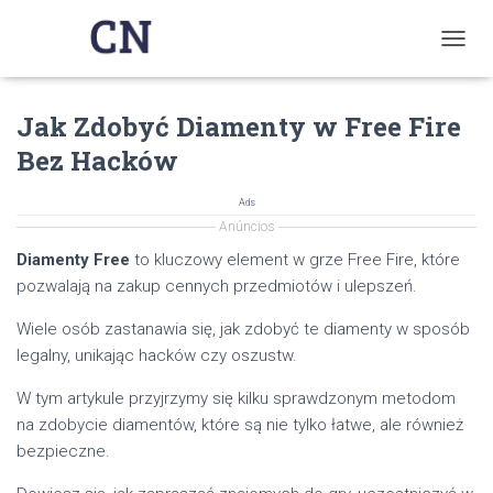
T
O
G
Jak Zdobyć Diamenty w Free Fire
G
L
Bez Hacków
E
N
A
Ads
V
Anúncios
I
Diamenty Free
to kluczowy element w grze Free Fire, które
G
pozwalają na zakup cennych przedmiotów i ulepszeń.
A
T
Wiele osób zastanawia się, jak zdobyć te diamenty w sposób
I
O
legalny, unikając hacków czy oszustw.
N
W tym artykule przyjrzymy się kilku sprawdzonym metodom
na zdobycie diamentów, które są nie tylko łatwe, ale również
bezpieczne.