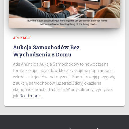
APLIKACJE
Aukcja Samochodów Bez
Wychodzenia z Domu
Ads Anúncios Aukcja Samochodów to nowoczesna
forma zakupu pojazdów, która zyskuje na popularności
wśród entuzjastów motoryzacji. Zacznij swoją przygodę
z aukcją samochodów już teraz!Odkryj okazje na
ekonomiczne auta dla Ciebie! W artykule przyjrzymy się,
jak
Read more…