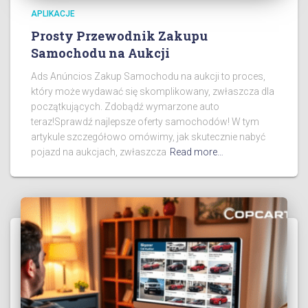
APLIKACJE
Prosty Przewodnik Zakupu
Samochodu na Aukcji
Ads Anúncios Zakup Samochodu na aukcji to proces,
który może wydawać się skomplikowany, zwłaszcza dla
początkujących. Zdobądź wymarzone auto
teraz!Sprawdź najlepsze oferty samochodów! W tym
artykule szczegółowo omówimy, jak skutecznie nabyć
pojazd na aukcjach, zwłaszcza
Read more…