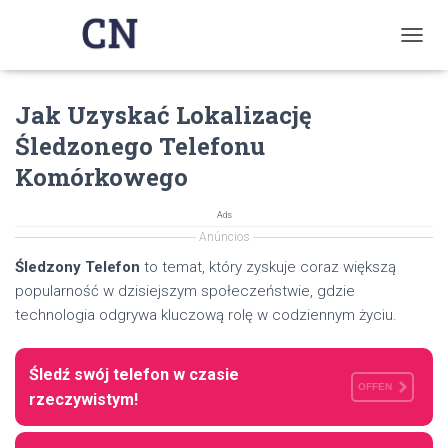
T
O
G
Jak Uzyskać Lokalizację
G
L
Śledzonego Telefonu
E
N
Komórkowego
A
V
Ads
I
Anúncios
G
A
Śledzony Telefon
to temat, który zyskuje coraz większą
T
popularność w dzisiejszym społeczeństwie, gdzie
I
technologia odgrywa kluczową rolę w codziennym życiu.
O
N
Śledź swój telefon w czasie
OFFEN
rzeczywistym!