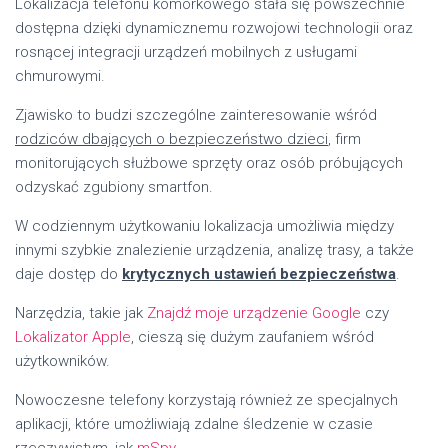
Lokalizacja telefonu komórkowego stała się powszechnie
dostępna dzięki dynamicznemu rozwojowi technologii oraz
rosnącej integracji urządzeń mobilnych z usługami
chmurowymi.
Zjawisko to budzi szczególne zainteresowanie wśród
rodziców dbających o bezpieczeństwo dzieci
, firm
monitorujących służbowe sprzęty oraz osób próbujących
odzyskać zgubiony smartfon.
W codziennym użytkowaniu lokalizacja umożliwia między
innymi szybkie znalezienie urządzenia, analizę trasy, a także
daje dostęp do
krytycznych ustawień bezpieczeństwa
.
Narzędzia, takie jak
Znajdź moje urządzenie Google
czy
Lokalizator Apple
, cieszą się dużym zaufaniem wśród
użytkowników.
Nowoczesne telefony korzystają również ze specjalnych
aplikacji, które umożliwiają zdalne śledzenie w czasie
rzeczywistym, jak
mSpy
.