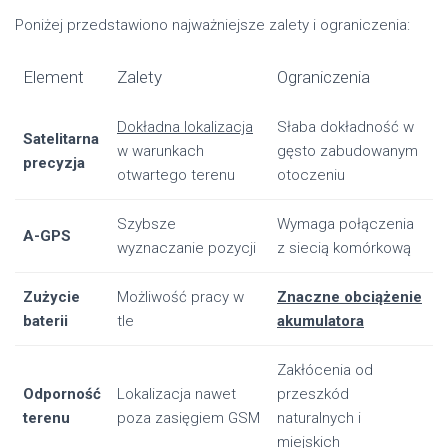
Poniżej przedstawiono najważniejsze zalety i ograniczenia:
Element
Zalety
Ograniczenia
Dokładna lokalizacja
Słaba dokładność w
Satelitarna
w warunkach
gęsto zabudowanym
precyzja
otwartego terenu
otoczeniu
Szybsze
Wymaga połączenia
A-GPS
wyznaczanie pozycji
z siecią komórkową
Zużycie
Możliwość pracy w
Znaczne obciążenie
baterii
tle
akumulatora
Zakłócenia od
Odporność
Lokalizacja nawet
przeszkód
terenu
poza zasięgiem GSM
naturalnych i
miejskich