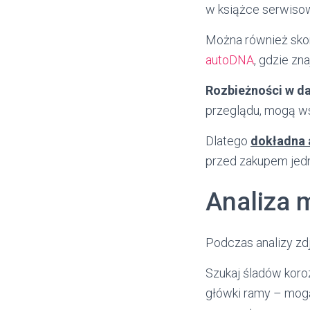
w książce serwisow
Można również skor
autoDNA
, gdzie zna
Rozbieżności w d
przeglądu, mogą ws
Dlatego
dokładna 
przed zakupem jed
Analiza 
Podczas analizy zd
Szukaj śladów koro
główki ramy – mogą