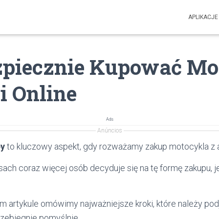
APLIKACJE
zpiecznie Kupować Mo
i Online
Ads
Anúncios
py
to kluczowy aspekt, gdy rozważamy zakup motocykla z au
ach coraz więcej osób decyduje się na tę formę zakupu, j
ym artykule omówimy najważniejsze kroki, które należy pod
przebiegnie pomyślnie.