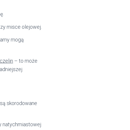
ę.
zy misce olejowej.
 plamy mogą
czelin
– to może
adniejszej
e są skorodowane
y natychmiastowej