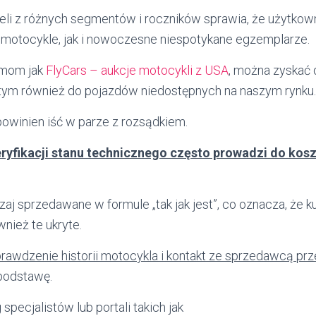
li z różnych segmentów i roczników sprawia, że użytkow
motocykle, jak i nowoczesne niespotykane egzemplarze.
ormom jak
FlyCars – aukcje motocykli z USA
, można zyskać
 tym również do pojazdów niedostępnych na naszym rynku.
owinien iść w parze z rozsądkiem.
ryfikacji stanu technicznego często prowadzi do ko
aj sprzedawane w formule „tak jak jest”, co oznacza, że k
nież te ukryte.
rawdzenie historii motocykla i kontakt ze sprzedawcą prz
podstawę.
specjalistów lub portali takich jak