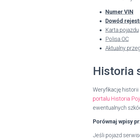
Numer VIN
Dowód rejest
Karta pojazdu
Polisa OC
Aktualny prze
Historia 
Weryfikację histor
portalu Historia Po
ewentualnych szkó
Porównaj wpisy p
Jeśli pojazd serwi