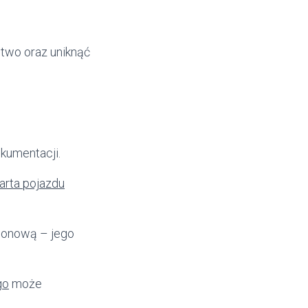
two oraz uniknąć
kumentacji.
arta pojazdu
ionową – jego
go
może