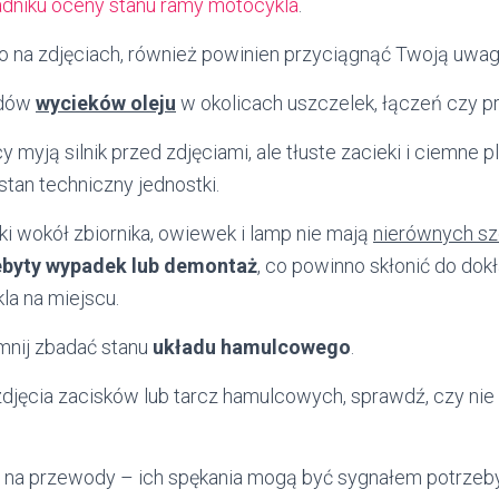
adniku oceny stanu ramy motocykla
.
 go na zdjęciach, również powinien przyciągnąć Twoją uwag
adów
wycieków oleju
w okolicach uszczelek, łączeń czy pr
myją silnik przed zdjęciami, ale tłuste zacieki i ciemne
stan techniczny jednostki.
ki wokół zbiornika, owiewek i lamp nie mają
nierównych sz
ebyty wypadek lub demontaż
, co powinno skłonić do dokł
la na miejscu.
mnij zbadać stanu
układu hamulcowego
.
zdjęcia zacisków lub tarcz hamulcowych, sprawdź, czy ni
 na przewody – ich spękania mogą być sygnałem potrzeb