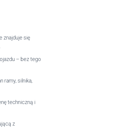
e znajduje się
.
pojazdu – bez tego
 ramy, silnika,
enę techniczną i
ującą z