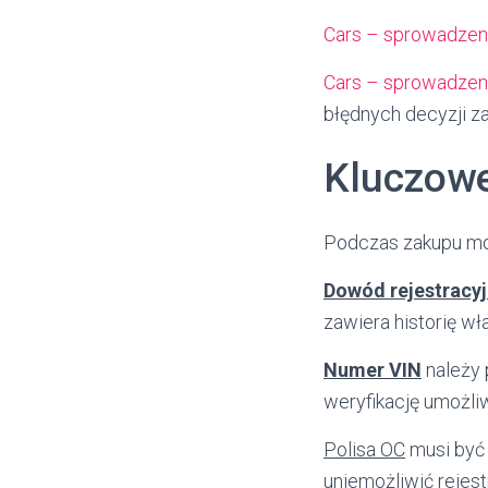
Cars – sprowadzeni
Cars – sprowadzen
błędnych decyzji 
Kluczowe
Podczas zakupu mot
Dowód rejestracy
zawiera historię wł
Numer VIN
należy 
weryfikację umożli
Polisa OC
musi być 
uniemożliwić rejest