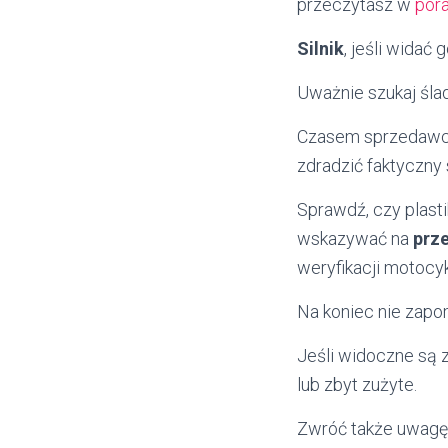
przeczytasz w
por
Silnik
, jeśli widać
Uważnie szukaj śl
Czasem sprzedawcy 
zdradzić faktyczny 
Sprawdź, czy plasti
wskazywać na
prz
weryfikacji motocyk
Na koniec nie zapo
Jeśli widoczne są 
lub zbyt zużyte.
Zwróć także uwagę