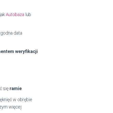
jak
Autobaza
lub
ezgodna data
entem weryfikacji
ć się
ramie
.
ęknięć w obrębie
czym więcej