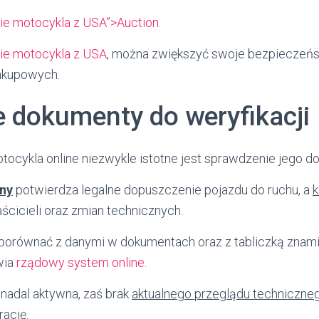
e motocykla z USA”>Auction.
ie motocykla z USA
, można zwiększyć swoje bezpieczeńs
zakupowych.
 dokumenty do weryfikacji
ocykla online niezwykle istotne jest sprawdzenie jego do
jny
potwierdza legalne dopuszczenie pojazdu do ruchu, a
k
aścicieli oraz zmian technicznych.
porównać z danymi w dokumentach oraz z tabliczką znam
wia
rządowy system online
.
nadal aktywna, zaś brak
aktualnego przeglądu techniczne
rację.