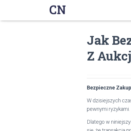
Jak Be
Z Aukcj
Bezpieczne Zaku
W dzisiejszych czas
pewnymi ryzykami.
Dlatego w niniejsz
się, że transakcja 