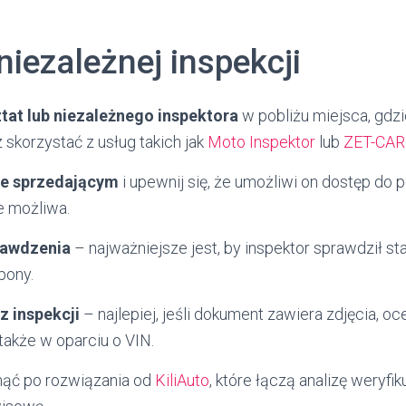
niezależnej inspekcji
ztat lub niezależnego inspektora
w pobliżu miejsca, gdzi
skorzystać z usług takich jak
Moto Inspektor
lub
ZET-CAR
ze sprzedającym
i upewnij się, że umożliwi on dostęp do 
e możliwa.
rawdzenia
– najważniejsze jest, by inspektor sprawdził stan
pony.
z inspekcji
– najlepiej, jeśli dokument zawiera zdjęcia, oc
 także w oparciu o VIN.
nąć po rozwiązania od
KiliAuto
, które łączą analizę weryfik