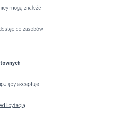
nicy mogą znaleźć
 dostęp do zasobów
sztownych
upujący akceptuje
ed licytacją