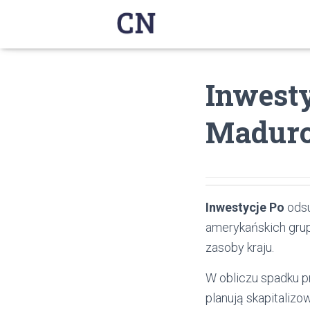
Inwesty
Madur
Inwestycje Po
odsu
amerykańskich gru
zasoby kraju.
W obliczu spadku p
planują skapitali