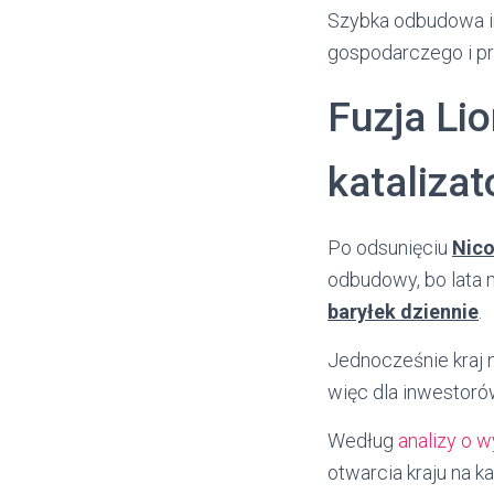
Szybka odbudowa in
gospodarczego i prz
Fuzja Lio
kataliza
Po odsunięciu
Nico
odbudowy, bo lata n
baryłek dziennie
.
Jednocześnie kraj 
więc dla inwestoró
Według
analizy o 
otwarcia kraju na ka