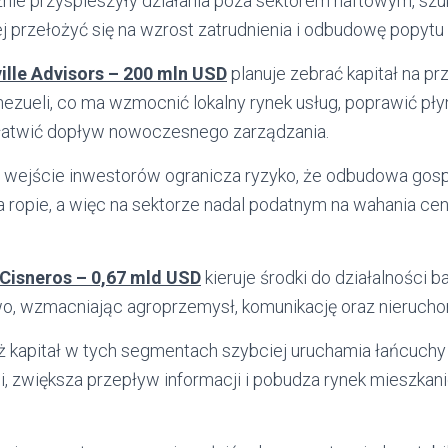
nie przyspieszyły działania poza sektorem naftowym, szu
j przełożyć się na wzrost zatrudnienia i odbudowę popyt
ille Advisors – 200 mln USD
planuje zebrać kapitał na prz
ezueli, co ma wzmocnić lokalny rynek usług, poprawić pł
ułatwić dopływ nowoczesnego zarządzania.
 wejście inwestorów ogranicza ryzyko, że odbudowa gosp
 ropie, a więc na sektorze nadal podatnym na wahania cen
Cisneros – 0,67 mld USD
kieruje środki do działalności b
wo, wzmacniając agroprzemysł, komunikację oraz nierucho
 kapitał w tych segmentach szybciej uruchamia łańcuchy
, zwiększa przepływ informacji i pobudza rynek mieszkan