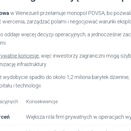
towa
w Wenezueli przełamuje monopol PDVSA, bo pozwal
wiercenia, zarządzać polami i negocjować warunki eksplo
o oddaje więcej decyzji operacyjnych, a jednocześnie za
mi.
rywatne koncesje
, więc inwestorzy zagraniczni mogą szyb
izację infrastruktury.
 wydobycie spadło do około 1,2 miliona baryłek dziennie
tału i technologii.
lacyjnych
Konsekwencje
rceń
Większa rola firm prywatnych w operacjach