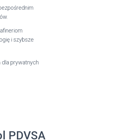
z bezpośrednim
ów.
rafineriom
logię i szybsze
 dla prywatnych
ol PDVSA