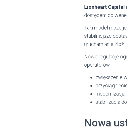
Lionheart Capital
dostępem do wenez
Taki model może j
stabilniejsze dosta
uruchamianie złóż.
Nowe regulacje ogr
operatorów.
zwiększenie 
przyciągnięcie
modernizacja i
stabilizacja d
Nowa us