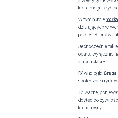
inwestycyjne wyraź
które mogą szybcie
W tym nurcie
Yorkv
działających w Wen
przedsiębiorstw i 
Jednocześnie takie
oparta wyłącznie na
infrastruktury.
Równolegle
Grupa 
społecznie i rynko
To ważne, ponieważ
dostęp do żywności
komercyjny.