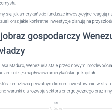
zemysłu.
my się, jak amerykańskie fundusze inwestycyjne reagują na
ueli oraz jakie konkretne inwestycje planują na przyszłoś
jobraz gospodarczy Wenezu
władzy
olása Maduro, Wenezuela staje przed nowymi możliwości
aczeniu dzięki napływowi amerykańskiego kapitału.
u, która umożliwia prywatnym firmom inwestowanie w stra
dne warunki dla rozwoju sektora energetycznego oraz inny
Ads
Anúncios