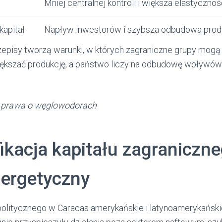
Mniej centralnej kontroli i większa elastyczno
kapitał
Napływ inwestorów i szybsza odbudowa produ
episy tworzą warunki, w których zagraniczne grupy mogą
większać produkcję, a państwo liczy na odbudowę wpływó
.
a prawa o węglowodorach
ikacja kapitału zagraniczn
nergetyczny
politycznego w Caracas amerykańskie i latynoamerykański