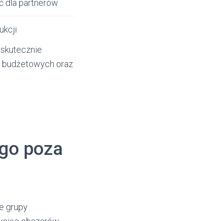
ść dla partnerów
kcji
 skutecznie
w budżetowych oraz
ego poza
e grupy