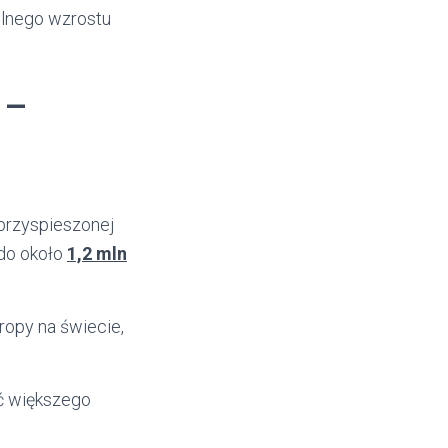
ilnego wzrostu
 –
przyspieszonej
 do około
1,2 mln
ropy na świecie,
ć większego