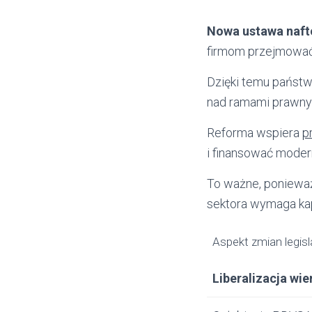
Nowa ustawa naf
firmom przejmować 
Dzięki temu państw
nad ramami prawny
Reforma wspiera
p
i finansować modern
To ważne, ponieważ
sektora wymaga kapi
Aspekt zmian legis
Liberalizacja wie