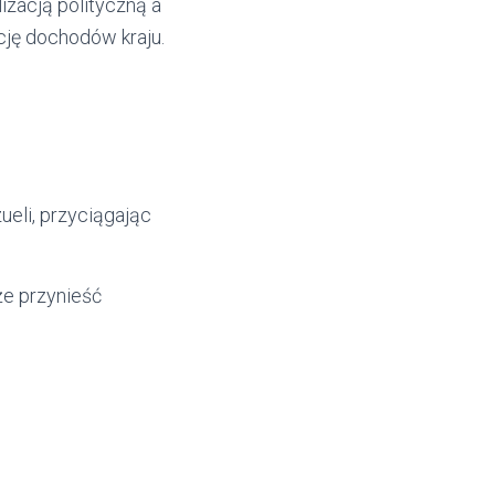
izacją polityczną a
cję dochodów kraju.
eli, przyciągając
że przynieść