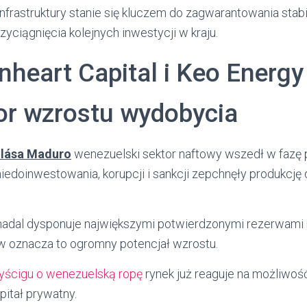
frastruktury stanie się kluczem do zagwarantowania stab
yciągnięcia kolejnych inwestycji w kraju.
nheart Capital i Keo Energy
tor wzrostu wydobycia
lása Maduro
wenezuelski sektor naftowy wszedł w fazę 
iedoinwestowania, korupcji i sankcji zepchnęły produkcję
nadal dysponuje największymi potwierdzonymi rezerwami 
w oznacza to ogromny potencjał wzrostu.
wyścigu o wenezuelską ropę
rynek już reaguje na możliwoś
pitał prywatny.