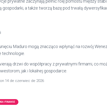
cje prywatne zaczynają pełnić rolę pomostu między stabil
ą gospodarki, a także tworzą bazę pod trwałą dywersyfika
i
nięciu Maduro mogą znacząco wpłynąć na rozwój Wenezu
 technologie.
ierają drzwi do współpracy z prywatnymi firmami, co mo
westorom, jak i lokalnej gospodarce.
on
14 de czerwiec de 2026
A I FINANSE