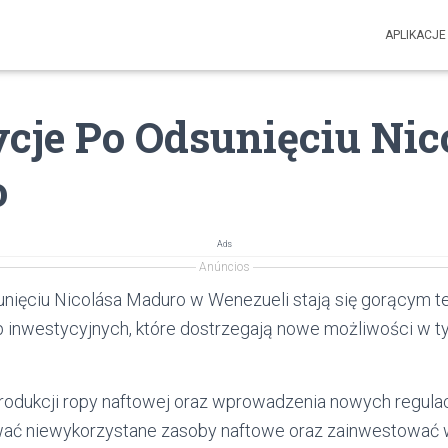
APLIKACJE
cje Po Odsunięciu Nic
o
Ads
Anúncios
nięciu Nicolása Maduro w Wenezueli stają się gorącym
p inwestycyjnych, które dostrzegają nowe możliwości w 
rodukcji ropy naftowej oraz wprowadzenia nowych regulac
zować niewykorzystane zasoby naftowe oraz zainwestowa