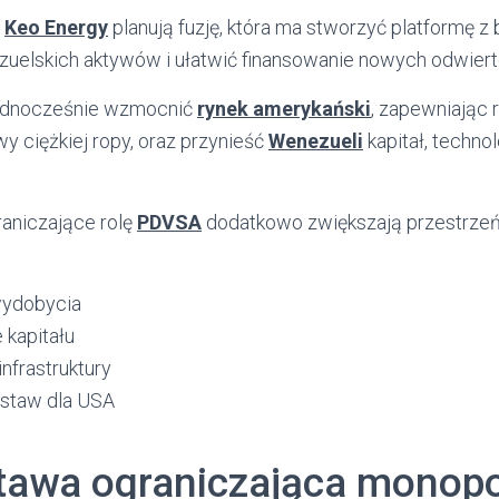
i
Keo Energy
planują fuzję, która ma stworzyć platformę 
uelskich aktywów i ułatwić finansowanie nowych odwiert
ednocześnie wzmocnić
rynek amerykański
, zapewniając 
wy ciężkiej ropy, oraz przynieść
Wenezueli
kapitał, techno
aniczające rolę
PDVSA
dodatkowo zwiększają przestrzeń
wydobycia
 kapitału
nfrastruktury
ostaw dla USA
tawa ograniczająca monop