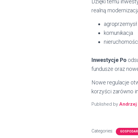
Dzięki temu inwesty
realną modernizacj
agroprzemysł
komunikacja
nieruchomośc
Inwestycje Po
odsu
fundusze oraz nowe
Nowe regulacje otw
korzyści zarówno in
Published by
Andrzej
Categories:
GOSPODARK