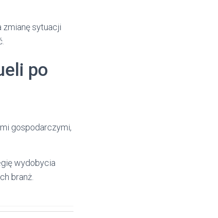
 zmianę sytuacji
ć.
eli po
ami gospodarczymi,
tegię wydobycia
ch branż.