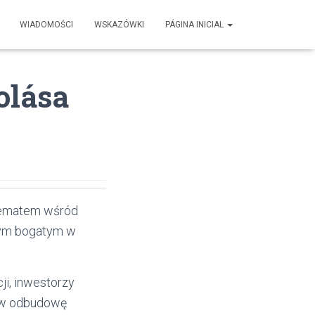
WIADOMOŚCI
WSKAZÓWKI
PÁGINA INICIAL
olása
 tematem wśród
tym bogatym w
ji, inwestorzy
ć w odbudowę