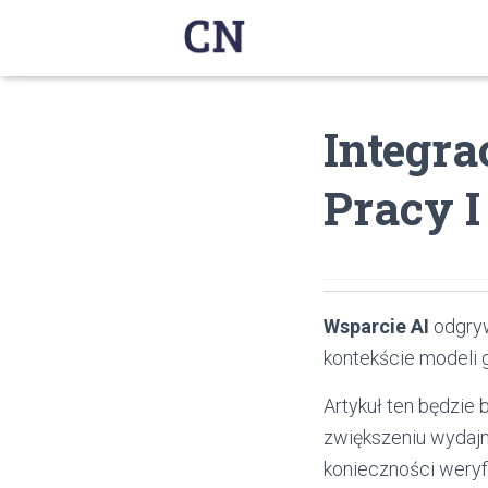
Integr
Pracy 
Wsparcie AI
odgryw
kontekście modeli 
Artykuł ten będzie 
zwiększeniu wydajn
konieczności weryfi