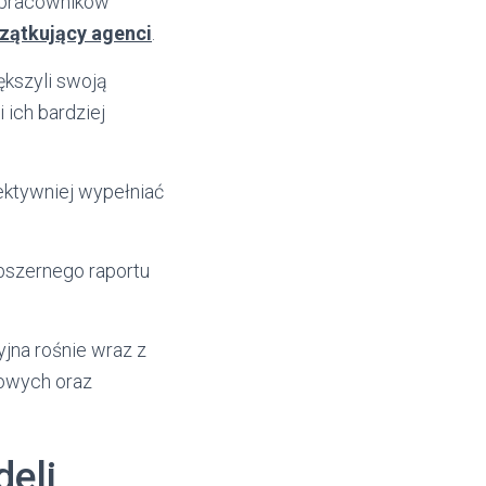
h pracowników
czątkujący agenci
.
kszyli swoją
ich bardziej
fektywniej wypełniać
obszernego raportu
jna rośnie wraz z
sowych oraz
deli