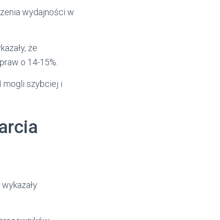
szenia wydajności w
kazały, że
spraw o 14-15%.
 mogli szybciej i
arcia
a wykazały