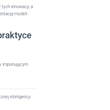
tych innowacji, a
entację modeli
praktyce
 w imponującym
nej inteligencji