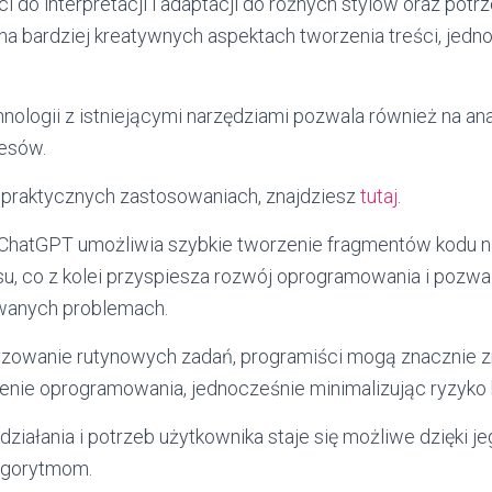
ci do interpretacji i adaptacji do różnych stylów oraz pot
na bardziej kreatywnych aspektach tworzenia treści, jedn
.
hnologii z istniejącymi narzędziami pozwala również na ana
cesów.
o praktycznych zastosowaniach, znajdziesz
tutaj
.
ChatGPT umożliwia szybkie tworzenie fragmentów kodu n
u, co z kolei przyspiesza rozwój oprogramowania i pozwal
owanych problemach.
zowanie rutynowych zadań, programiści mogą znacznie z
enie oprogramowania, jednocześnie minimalizując ryzyko
ziałania i potrzeb użytkownika staje się możliwe dzięki j
gorytmom.