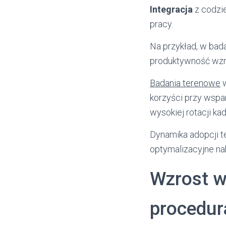
Integracja
z codzi
pracy.
Na przykład, w bada
produktywność wzro
Badania terenowe
w
korzyści przy wspa
wysokiej rotacji kad
Dynamika adopcji t
optymalizacyjne na
Wzrost w
procedur