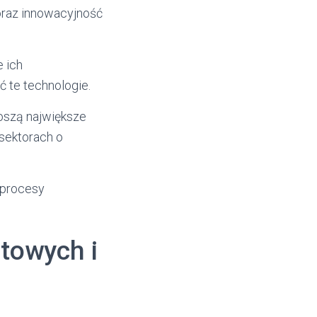
raz innowacyjność
e ich
 te technologie.
oszą największe
 sektorach o
e procesy
towych i