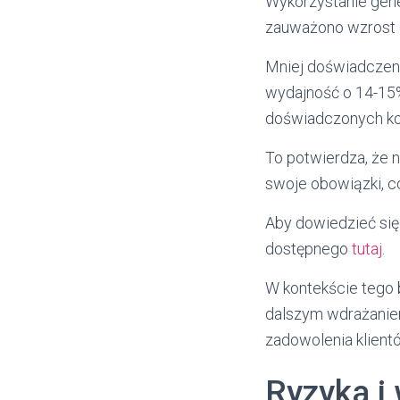
Wykorzystanie gene
zauważono wzrost 
Mniej doświadczeni
wydajność o 14-15%
doświadczonych ko
To potwierdza, że n
swoje obowiązki, co 
Aby dowiedzieć się
dostępnego
tutaj
.
W kontekście tego 
dalszym wdrażaniem
zadowolenia klient
Ryzyka i