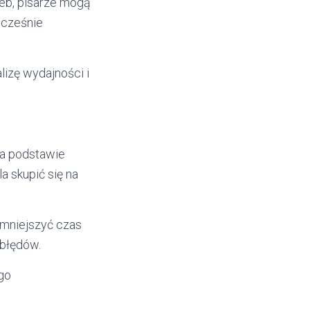
rzeb, pisarze mogą
ocześnie
lizę wydajności i
a podstawie
a skupić się na
mniejszyć czas
 błędów.
ego