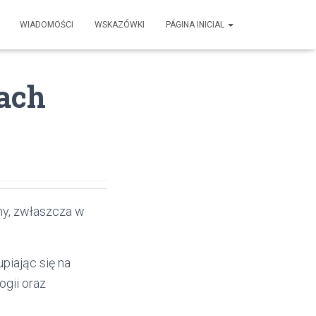
WIADOMOŚCI
WSKAZÓWKI
PÁGINA INICIAL
ach
my, zwłaszcza w
piając się na
gii oraz