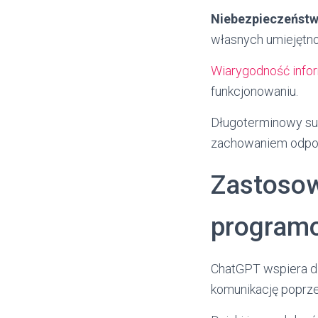
Niebezpieczeństw
własnych umiejętno
Wiarygodność infor
funkcjonowaniu.
Długoterminowy suk
zachowaniem odpow
Zastosow
programo
ChatGPT wspiera dz
komunikację poprz