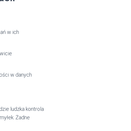
ań w ich
owicie
łości w danych
zie ludzka kontrola
omyłek. Żadne