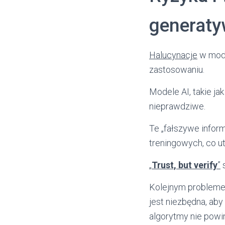
generat
Halucynacje
w mode
zastosowaniu.
Modele AI, takie ja
nieprawdziwe.
Te „fałszywe infor
treningowych, co ut
„
Trust, but verify
”
s
Kolejnym problemem
jest niezbędna, a
algorytmy nie powi