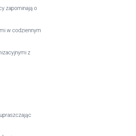
icy zapominają o
tami w codziennym
nizacyjnymi z
 upraszczając