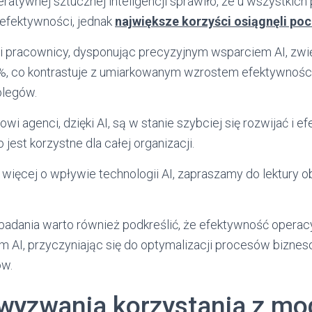
ratywnej sztucznej inteligencji sprawiło, że u wszystkic
efektywności, jednak
największe korzyści osiągnęli po
 pracownicy, dysponując precyzyjnym wsparciem AI, zwię
, co kontrastuje z umiarkowanym wzrostem efektywności 
legów.
owi agenci, dzięki AI, są w stanie szybciej się rozwijać i e
jest korzystne dla całej organizacji.
 więcej o wpływie technologii AI, zapraszamy do lektury 
badania warto również podkreślić, że efektywność operacy
 AI, przyczyniając się do optymalizacji procesów bizne
ów.
 wyzwania korzystania z mo