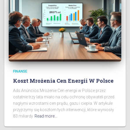
FINANSE
Koszt Mrożenia Cen Energii W Polsce
Ads Anúncios Mrożenie Cen energii w Polsce przez
ostatnie trzy lata miało na celu ochronę obywateli przed
nagłymi wzrostami cen prądu, gazu i ciepła. W artykule
przyjrzymy się kosztom tych interwencji, które wyniosły
83 miliardy
Read more…