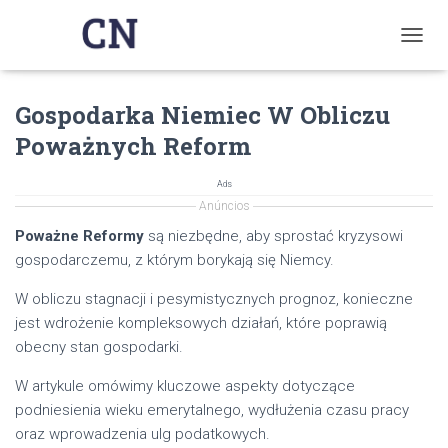
T
O
G
Gospodarka Niemiec W Obliczu
G
L
Poważnych Reform
E
N
A
Ads
V
Anúncios
I
Poważne Reformy
są niezbędne, aby sprostać kryzysowi
G
gospodarczemu, z którym borykają się Niemcy.
A
T
W obliczu stagnacji i pesymistycznych prognoz, konieczne
I
O
jest wdrożenie kompleksowych działań, które poprawią
N
obecny stan gospodarki.
W artykule omówimy kluczowe aspekty dotyczące
podniesienia wieku emerytalnego, wydłużenia czasu pracy
oraz wprowadzenia ulg podatkowych.