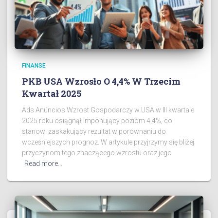
FINANSE
PKB USA Wzrosło O 4,4% W Trzecim
Kwartał 2025
Ads Anúncios Wzrost Gospodarczy w USA w III kwartale
2025 roku osiągnął imponujący poziom 4,4%, co
stanowi zaskakujący rezultat w porównaniu do
wcześniejszych prognoz. W artykule przyjrzymy się bliżej
przyczynom tego znaczącego wzrostu oraz jego
Read more…