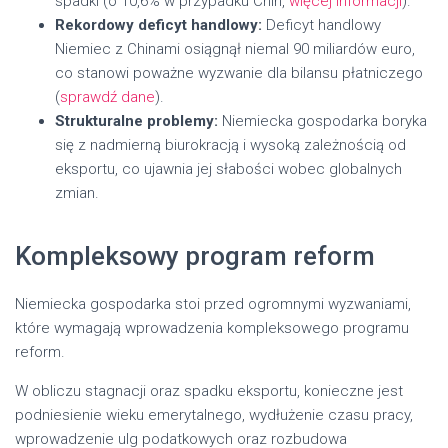
spadki (o 10,6% w przypadku Chin,
więcej informacji
).
Rekordowy deficyt handlowy:
Deficyt handlowy
Niemiec z Chinami osiągnął niemal 90 miliardów euro,
co stanowi poważne wyzwanie dla bilansu płatniczego
(
sprawdź dane
).
Strukturalne problemy:
Niemiecka gospodarka boryka
się z nadmierną biurokracją i wysoką zależnością od
eksportu, co ujawnia jej słabości wobec globalnych
zmian.
Kompleksowy program reform
Niemiecka gospodarka stoi przed ogromnymi wyzwaniami,
które wymagają wprowadzenia kompleksowego programu
reform.
W obliczu stagnacji oraz spadku eksportu, konieczne jest
podniesienie wieku emerytalnego, wydłużenie czasu pracy,
wprowadzenie ulg podatkowych oraz rozbudowa