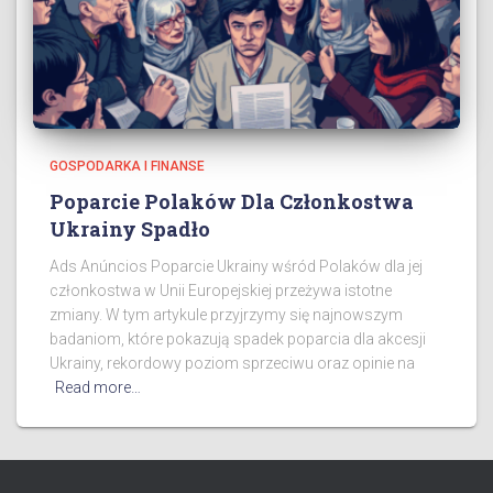
GOSPODARKA I FINANSE
Poparcie Polaków Dla Członkostwa
Ukrainy Spadło
Ads Anúncios Poparcie Ukrainy wśród Polaków dla jej
członkostwa w Unii Europejskiej przeżywa istotne
zmiany. W tym artykule przyjrzymy się najnowszym
badaniom, które pokazują spadek poparcia dla akcesji
Ukrainy, rekordowy poziom sprzeciwu oraz opinie na
Read more…