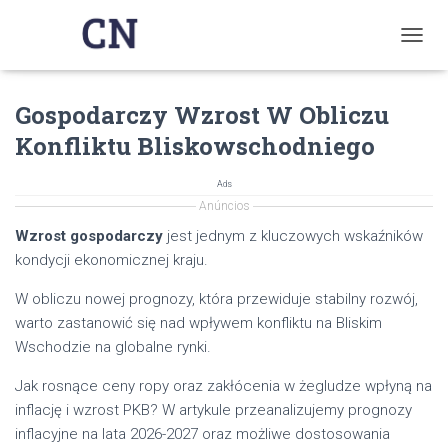
T
O
G
Gospodarczy Wzrost W Obliczu
G
L
Konfliktu Bliskowschodniego
E
N
A
Ads
V
Anúncios
I
Wzrost gospodarczy
jest jednym z kluczowych wskaźników
G
kondycji ekonomicznej kraju.
A
T
W obliczu nowej prognozy, która przewiduje stabilny rozwój,
I
O
warto zastanowić się nad wpływem konfliktu na Bliskim
N
Wschodzie na globalne rynki.
Jak rosnące ceny ropy oraz zakłócenia w żegludze wpłyną na
inflację i wzrost PKB? W artykule przeanalizujemy prognozy
inflacyjne na lata 2026-2027 oraz możliwe dostosowania