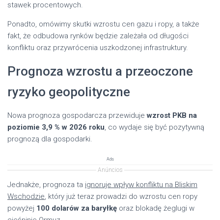
stawek procentowych.
Ponadto, omówimy skutki wzrostu cen gazu i ropy, a także
fakt, że odbudowa rynków będzie zależała od długości
konfliktu oraz przywrócenia uszkodzonej infrastruktury.
Prognoza wzrostu a przeoczone
ryzyko geopolityczne
Nowa prognoza gospodarcza przewiduje
wzrost PKB na
poziomie 3,9 % w 2026 roku
, co wydaje się być pozytywną
prognozą dla gospodarki.
Ads
Anúncios
Jednakże, prognoza ta
ignoruje wpływ konfliktu na Bliskim
Wschodzie
, który już teraz prowadzi do wzrostu cen ropy
powyżej
100 dolarów za baryłkę
oraz blokadę żeglugi w
cieśninie Ormuz.