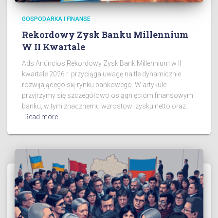
GOSPODARKA I FINANSE
Rekordowy Zysk Banku Millennium
W II Kwartale
Ads Anúncios Rekordowy Zysk Bank Millennium w II
kwartale 2026 r. przyciąga uwagę na tle dynamicznie
rozwijającego się rynku bankowego. W artykule
przyjrzymy się szczegółowo osiągnięciom finansowym
banku, w tym znacznemu wzrostowi zysku netto oraz
Read more…