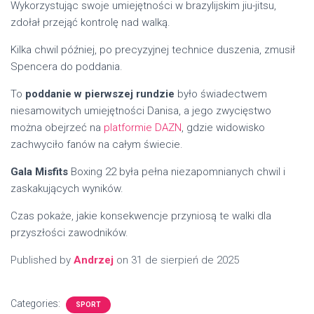
Wykorzystując swoje umiejętności w brazylijskim jiu-jitsu,
zdołał przejąć kontrolę nad walką.
Kilka chwil później, po precyzyjnej technice duszenia, zmusił
Spencera do poddania.
To
poddanie w pierwszej rundzie
było świadectwem
niesamowitych umiejętności Danisa, a jego zwycięstwo
można obejrzeć na
platformie DAZN
, gdzie widowisko
zachwyciło fanów na całym świecie.
Gala Misfits
Boxing 22 była pełna niezapomnianych chwil i
zaskakujących wyników.
Czas pokaże, jakie konsekwencje przyniosą te walki dla
przyszłości zawodników.
Published by
Andrzej
on
31 de sierpień de 2025
Categories:
SPORT