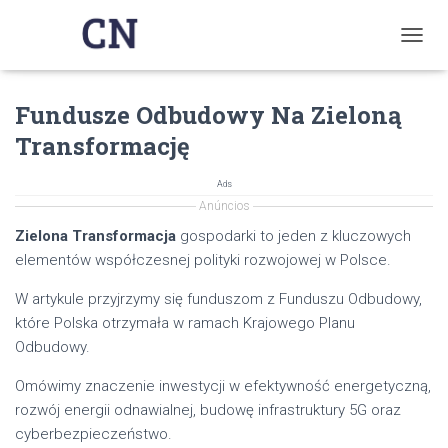
T
O
G
Fundusze Odbudowy Na Zieloną
G
L
Transformację
E
N
A
Ads
V
Anúncios
I
Zielona Transformacja
gospodarki to jeden z kluczowych
G
elementów współczesnej polityki rozwojowej w Polsce.
A
T
W artykule przyjrzymy się funduszom z Funduszu Odbudowy,
I
O
które Polska otrzymała w ramach Krajowego Planu
N
Odbudowy.
Omówimy znaczenie inwestycji w efektywność energetyczną,
rozwój energii odnawialnej, budowę infrastruktury 5G oraz
cyberbezpieczeństwo.