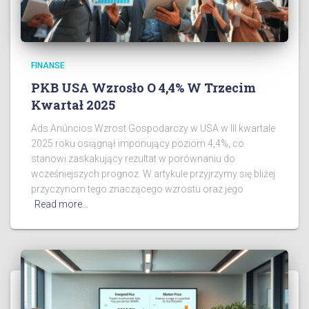
FINANSE
PKB USA Wzrosło O 4,4% W Trzecim
Kwartał 2025
Ads Anúncios Wzrost Gospodarczy w USA w III kwartale
2025 roku osiągnął imponujący poziom 4,4%, co
stanowi zaskakujący rezultat w porównaniu do
wcześniejszych prognoz. W artykule przyjrzymy się bliżej
przyczynom tego znaczącego wzrostu oraz jego
Read more…