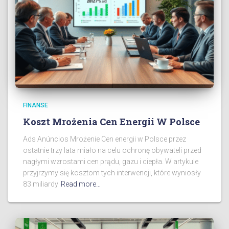
FINANSE
Koszt Mrożenia Cen Energii W Polsce
Ads Anúncios Mrożenie Cen energii w Polsce przez
ostatnie trzy lata miało na celu ochronę obywateli przed
nagłymi wzrostami cen prądu, gazu i ciepła. W artykule
przyjrzymy się kosztom tych interwencji, które wyniosły
83 miliardy
Read more…