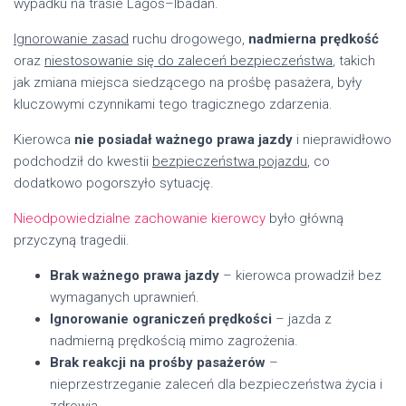
wypadku na trasie Lagos–Ibadan.
Ignorowanie zasad
ruchu drogowego,
nadmierna prędkość
oraz
niestosowanie się do zaleceń bezpieczeństwa
, takich
jak zmiana miejsca siedzącego na prośbę pasażera, były
kluczowymi czynnikami tego tragicznego zdarzenia.
Kierowca
nie posiadał ważnego prawa jazdy
i nieprawidłowo
podchodził do kwestii
bezpieczeństwa pojazdu
, co
dodatkowo pogorszyło sytuację.
Nieodpowiedzialne zachowanie kierowcy
było główną
przyczyną tragedii.
Brak ważnego prawa jazdy
– kierowca prowadził bez
wymaganych uprawnień.
Ignorowanie ograniczeń prędkości
– jazda z
nadmierną prędkością mimo zagrożenia.
Brak reakcji na prośby pasażerów
–
nieprzestrzeganie zaleceń dla bezpieczeństwa życia i
zdrowia.