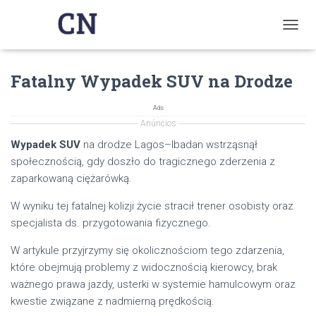
T
O
G
Fatalny Wypadek SUV na Drodze
G
L
E
Ads
N
Anúncios
A
V
Wypadek SUV
na drodze Lagos–Ibadan wstrząsnął
I
społecznością, gdy doszło do tragicznego zderzenia z
G
zaparkowaną ciężarówką.
A
T
W wyniku tej fatalnej kolizji życie stracił trener osobisty oraz
I
specjalista ds. przygotowania fizycznego.
O
N
W artykule przyjrzymy się okolicznościom tego zdarzenia,
które obejmują problemy z widocznością kierowcy, brak
ważnego prawa jazdy, usterki w systemie hamulcowym oraz
kwestie związane z nadmierną prędkością.