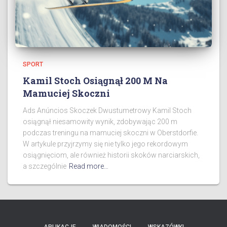
SPORT
Kamil Stoch Osiągnął 200 M Na
Mamuciej Skoczni
Ads Anúncios Skoczek Dwustumetrowy Kamil Stoch
osiągnął niesamowity wynik, zdobywając 200 m
podczas treningu na mamuciej skoczni w Oberstdorfie.
W artykule przyjrzymy się nie tylko jego rekordowym
osiągnięciom, ale również historii skoków narciarskich,
a szczególnie
Read more…