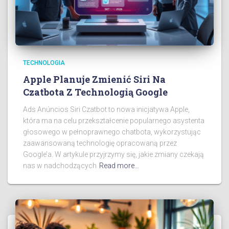
TECHNOLOGIA
Apple Planuje Zmienić Siri Na
Czatbota Z Technologią Google
Ads Anúncios Siri Czatbot to nowa inicjatywa Apple,
która ma na celu przekształcenie popularnego asystenta
głosowego w pełnoprawnego chatbota, wykorzystując
zaawansowaną technologię opracowaną przez
Google’a. W artykule przyjrzymy się, jakie zmiany czekają
nas w nadchodzących
Read more…