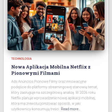
TECHNOLOGIA
Nowa Aplikacja Mobilna Netflix z
Pionowymi Filmami
Ads Anúncios Pionowe Filmy oraz innowacyjne
podejście do platformy streamingowej stanowią temat,
który zasługuje na szczegółową analizę. W 2026 roku
Netflix planuje wprowadzenie nowej aplikacji mobilnej,
która ma zrewolucjonizować sposób, w jaki
użytkownicy konsumują treści.
Read more…