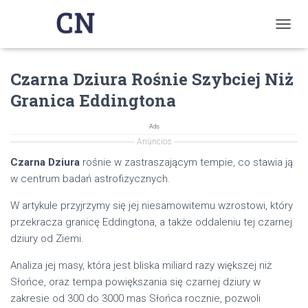
T
O
G
Czarna Dziura Rośnie Szybciej Niż
G
L
Granica Eddingtona
E
N
A
Ads
V
Anúncios
I
Czarna Dziura
rośnie w zastraszającym tempie, co stawia ją
G
w centrum badań astrofizycznych.
A
T
W artykule przyjrzymy się jej niesamowitemu wzrostowi, który
I
O
przekracza granicę Eddingtona, a także oddaleniu tej czarnej
N
dziury od Ziemi.
Analiza jej masy, która jest bliska miliard razy większej niż
Słońce, oraz tempa powiększania się czarnej dziury w
zakresie od 300 do 3000 mas Słońca rocznie, pozwoli