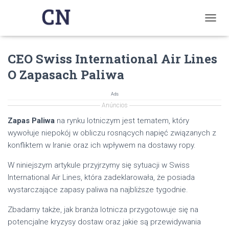
T
O
G
CEO Swiss International Air Lines
G
L
O Zapasach Paliwa
E
N
A
Ads
V
Anúncios
I
Zapas Paliwa
na rynku lotniczym jest tematem, który
G
wywołuje niepokój w obliczu rosnących napięć związanych z
A
T
konfliktem w Iranie oraz ich wpływem na dostawy ropy.
I
O
W niniejszym artykule przyjrzymy się sytuacji w Swiss
N
International Air Lines, która zadeklarowała, że posiada
wystarczające zapasy paliwa na najbliższe tygodnie.
Zbadamy także, jak branża lotnicza przygotowuje się na
potencjalne kryzysy dostaw oraz jakie są przewidywania