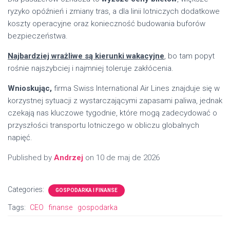
ryzyko opóźnień i zmiany tras, a dla linii lotniczych dodatkowe
koszty operacyjne oraz konieczność budowania buforów
bezpieczeństwa.
Najbardziej wrażliwe są kierunki wakacyjne
, bo tam popyt
rośnie najszybciej i najmniej toleruje zakłócenia.
Wnioskując,
firma Swiss International Air Lines znajduje się w
korzystnej sytuacji z wystarczającymi zapasami paliwa, jednak
czekają nas kluczowe tygodnie, które mogą zadecydować o
przyszłości transportu lotniczego w obliczu globalnych
napięć.
Published by
Andrzej
on
10 de maj de 2026
Categories:
GOSPODARKA I FINANSE
Tags:
CEO
finanse
gospodarka