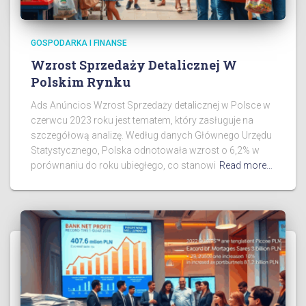
GOSPODARKA I FINANSE
Wzrost Sprzedaży Detalicznej W
Polskim Rynku
Ads Anúncios Wzrost Sprzedaży detalicznej w Polsce w
czerwcu 2023 roku jest tematem, który zasługuje na
szczegółową analizę. Według danych Głównego Urzędu
Statystycznego, Polska odnotowała wzrost o 6,2% w
porównaniu do roku ubiegłego, co stanowi
Read more…