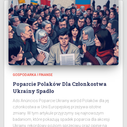
GOSPODARKA I FINANSE
Poparcie Polaków Dla Członkostwa
Ukrainy Spadło
Ads Anúncios Poparcie Ukrainy wśród Polaków dla jej
członkostwa w Unii Europejskiej przeżywa istotne
zmiany. W tym artykule przyjrzymy się najnowszym
badaniom, które pokazują spadek poparcia dla akcesji
Ukrainy, rekordowy poziom sprzeciwu oraz opinie na