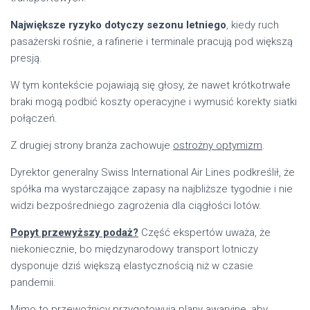
Największe ryzyko dotyczy sezonu letniego
, kiedy ruch
pasażerski rośnie, a rafinerie i terminale pracują pod większą
presją.
W tym kontekście pojawiają się głosy, że nawet krótkotrwałe
braki mogą podbić koszty operacyjne i wymusić korekty siatki
połączeń.
Z drugiej strony branża zachowuje
ostrożny optymizm
.
Dyrektor generalny Swiss International Air Lines podkreślił, że
spółka ma wystarczające zapasy na najbliższe tygodnie i nie
widzi bezpośredniego zagrożenia dla ciągłości lotów.
Popyt przewyższy podaż?
Część ekspertów uważa, że
niekoniecznie, bo międzynarodowy transport lotniczy
dysponuje dziś większą elastycznością niż w czasie
pandemii.
Mimo to przewoźnicy przygotowują plany awaryjne, aby