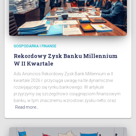
GOSPODARKA I FINANSE
Rekordowy Zysk Banku Millennium
W II Kwartale
Ads Anúncios Rekordowy Zysk Bank Millennium w II
kwartale 2026 r. przyciąga uwagę na tle dynamicznie
rozwijającego się rynku bankowego. W artykule
przyjrzymy się szczegółowo osiągnięciom finansowym
banku, w tym znacznemu wzrostowi zysku netto oraz
Read more…