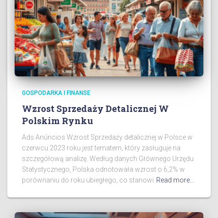
GOSPODARKA I FINANSE
Wzrost Sprzedaży Detalicznej W
Polskim Rynku
Ads Anúncios Wzrost Sprzedaży detalicznej w Polsce w
czerwcu 2023 roku jest tematem, który zasługuje na
szczegółową analizę. Według danych Głównego Urzędu
Statystycznego, Polska odnotowała wzrost o 6,2% w
porównaniu do roku ubiegłego, co stanowi
Read more…