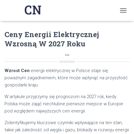
T
O
G
Ceny Energii Elektrycznej
G
L
Wzrosną W 2027 Roku
E
N
A
Ads
V
Anúncios
I
Wzrost Cen
energii elektrycznej w Polsce staje się
G
poważnym zagadnieniem, które może wpłynąć na przyszłość
A
T
gospodarki kraju.
I
O
W artykule przyjrzymy się prognozom na 2027 rok, kiedy
N
Polska może zająć niechlubne pierwsze miejsce w Europie
pod względem najwyższych cen energii.
Zidentyfikujemy kluczowe czynniki wpływające na ten stan,
takie jak zależność od węgla i gazu, blokady w rozwoju energii