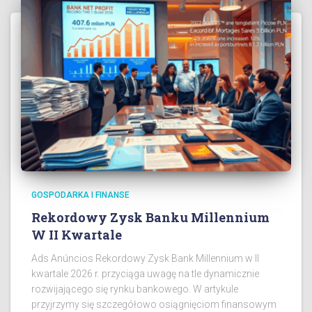
GOSPODARKA I FINANSE
Rekordowy Zysk Banku Millennium
W II Kwartale
Ads Anúncios Rekordowy Zysk Bank Millennium w II
kwartale 2026 r. przyciąga uwagę na tle dynamicznie
rozwijającego się rynku bankowego. W artykule
przyjrzymy się szczegółowo osiągnięciom finansowym