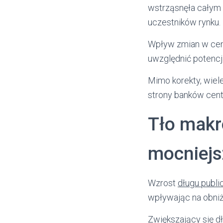
wstrząsnęła całym 
uczestników rynku.
Wpływ zmian w cena
uwzględnić potencj
Mimo korekty, wiele
strony banków cent
Tło makr
mocniejs
Wzrost
długu publ
wpływając na obniż
Zwiększający się dł