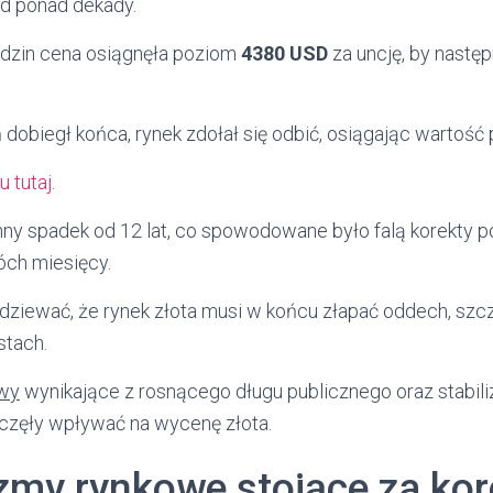
d ponad dekady.
odzin cena osiągnęła poziom
4380 USD
za uncję, by nastę
 dobiegł końca, rynek zdołał się odbić, osiągając wartoś
 tutaj
.
nny spadek od 12 lat, co spowodowane było falą korekty 
óch miesięcy.
dziewać, że rynek złota musi w końcu złapać oddech, szcz
tach.
awy
wynikające z rosnącego długu publicznego oraz stabiliz
aczęły wpływać na wycenę złota.
my rynkowe stojące za kor