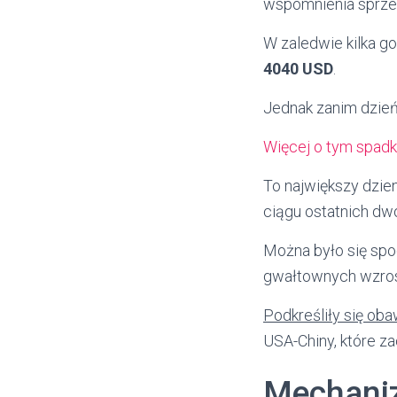
wspomnienia sprze
W zaledwie kilka g
4040 USD
.
Jednak zanim dzień
Więcej o tym spadku
To największy dzie
ciągu ostatnich dw
Można było się spo
gwałtownych wzros
Podkreśliły się ob
USA-Chiny, które z
Mechaniz