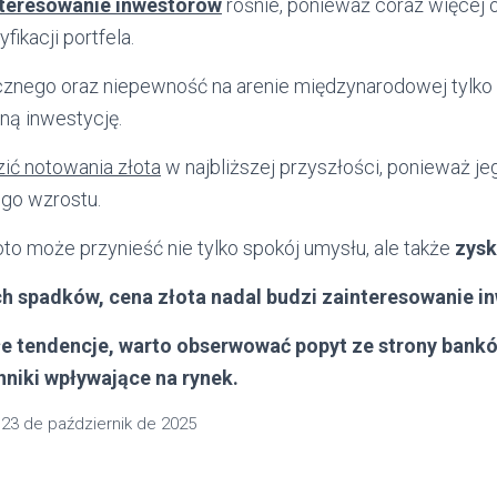
teresowanie inwestorów
rośnie, ponieważ coraz więcej 
ikacji portfela.
cznego oraz niepewność na arenie międzynarodowej tylko 
lną inwestycję.
zić notowania złota
w najbliższej przyszłości, ponieważ je
ego wzrostu.
to może przynieść nie tylko spokój umysłu, ale także
zysk
ich spadków,
cena złota
nadal budzi zainteresowanie i
łe tendencje, warto obserwować popyt ze strony bank
nniki wpływające na rynek.
n
23 de październik de 2025