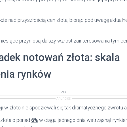
kże nad przyszłością cen złota, biorąc pod uwagę aktualne
iesiące przyniosą dalszy wzrost zainteresowania tym c
adek notowań złota: skala
nia rynków
Ads
Anúncios
ji w złoto nie spodziewali się tak dramatycznego zwrotu ak
 złota o ponad
6%
w ciągu jednego dnia wstrząsnął rynkie