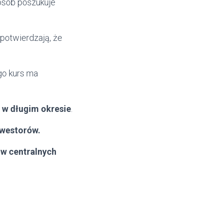
osób poszukuje
potwierdzają, że
go kurs ma
 w długim okresie
.
nwestorów.
ów centralnych