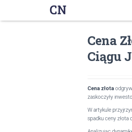
Cena Z
Ciągu 
Cena złota
odgrywa
zaskoczyły inwesto
W artykule przyjrz
spadku ceny złota o
Analizując dynamik