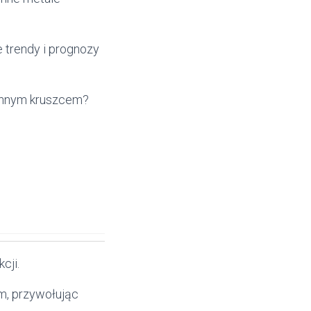
 trendy i prognozy
ennym kruszcem?
cji.
m, przywołując