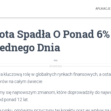
APLIKACJE
łota Spadła O Ponad 6
Jednego Dnia
Ads
Anúncios
 kluczową rolę w globalnych rynkach finansowych, a osta
rów na całym świecie.
ymy się najnowszym zmianom, które doprowadziły do najw
d ponad 12 lat.
ę rynku, omówimy przyczyny tej korekty oraz jej wpływ na 