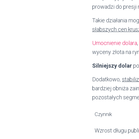
prowadzi do presji 
Takie działania mo
słabszych cen krus
Umocnienie dolara
wyceny złota na ry
Silniejszy dolar
po
Dodatkowo,
stabil
bardziej obniża za
pozostałych segme
Czynnik
Wzrost długu pub