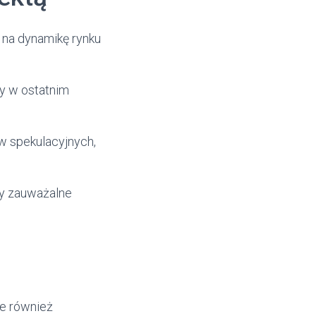
 na dynamikę rynku
my w ostatnim
ów spekulacyjnych,
ły zauważalne
le również