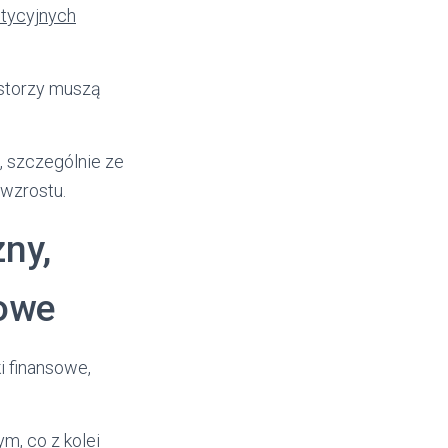
stycyjnych
estorzy muszą
, szczególnie ze
 wzrostu.
ny,
lowe
i finansowe,
m, co z kolei