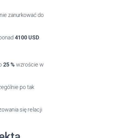
pnie zanurkować do
ć ponad
4100 USD
.
po
25 %
wzroście w
ególnie po tak
owania się relacji
ektą