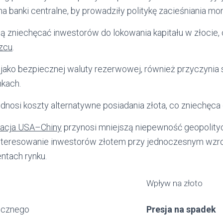
na banki centralne, by prowadziły politykę zacieśniania mo
gą zniechęcać inwestorów do lokowania kapitału w złocie,
zcu
.
, jako bezpiecznej waluty rezerwowej, również przyczynia 
nkach.
dnosi koszty alternatywne posiadania złota, co zniechęca 
izacja USA–Chiny
przynosi mniejszą niepewność geopolity
interesowanie inwestorów złotem przy jednoczesnym wzr
ntach rynku.
Wpływ na złoto
licznego
Presja na spadek