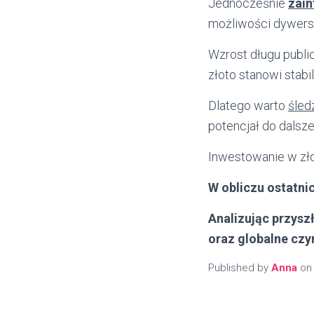
Jednocześnie
zain
możliwości dywersyf
Wzrost długu publi
złoto stanowi stabi
Dlatego warto
śled
potencjał do dalsz
Inwestowanie w zło
W obliczu ostatn
Analizując przysz
oraz globalne czy
Published by
Anna
o