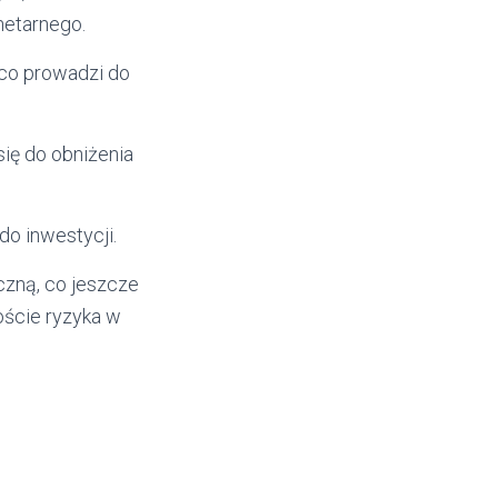
netarnego.
 co prowadzi do
się do obniżenia
do inwestycji.
czną, co jeszcze
oście ryzyka w