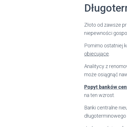
Długoter
Złoto od zawsze p
niepewności gospo
Pomimo ostatniej k
obiecujące
.
Analitycy z renomow
może osiągnąć naw
Popyt banków cen
na ten wzrost.
Banki centralne nie
długoterminowego 