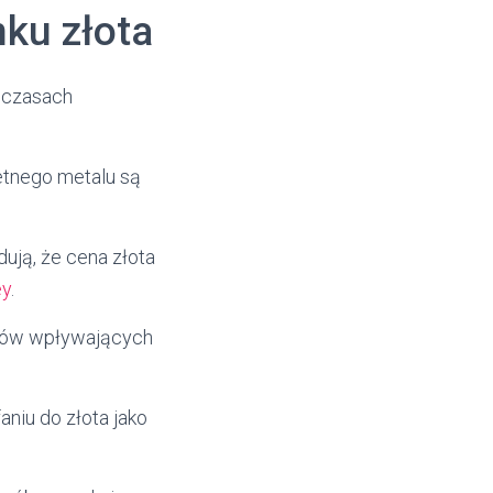
ku złota
 czasach
etnego metalu są
ują, że cena złota
ey
.
ików wpływających
aniu do złota jako