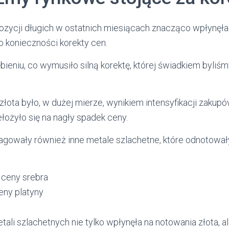
ozycji długich w ostatnich miesiącach znacząco wpłynęła
o konieczności korekty cen.
bieniu, co wymusiło silną korektę, której świadkiem byliś
złota było, w dużej mierze, wynikiem intensyfikacji zakup
łożyło się na nagły spadek ceny.
eagowały również inne metale szlachetne, które odnotowa
ceny srebra
eny platyny
tali szlachetnych nie tylko wpłynęła na notowania złota, a