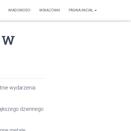
WIADOMOŚCI
WSKAZÓWKI
PÁGINA INICIAL
% W
tnie wydarzenia
iększego dziennego
inne metale