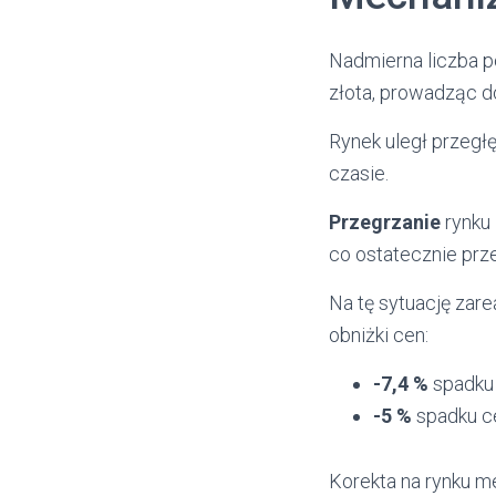
Nadmierna liczba p
złota, prowadząc d
Rynek uległ przegłę
czasie.
Przegrzanie
rynku 
co ostatecznie prze
Na tę sytuację zar
obniżki cen:
-7,4 %
spadku 
-5 %
spadku c
Korekta na rynku me