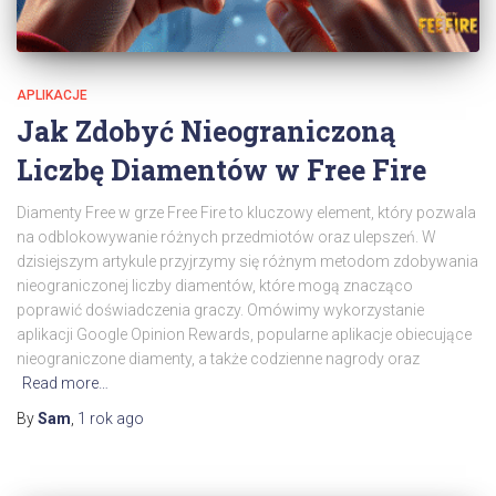
APLIKACJE
Jak Zdobyć Nieograniczoną
Liczbę Diamentów w Free Fire
Diamenty Free w grze Free Fire to kluczowy element, który pozwala
na odblokowywanie różnych przedmiotów oraz ulepszeń. W
dzisiejszym artykule przyjrzymy się różnym metodom zdobywania
nieograniczonej liczby diamentów, które mogą znacząco
poprawić doświadczenia graczy. Omówimy wykorzystanie
aplikacji Google Opinion Rewards, popularne aplikacje obiecujące
nieograniczone diamenty, a także codzienne nagrody oraz
Read more…
By
Sam
,
1 rok
ago