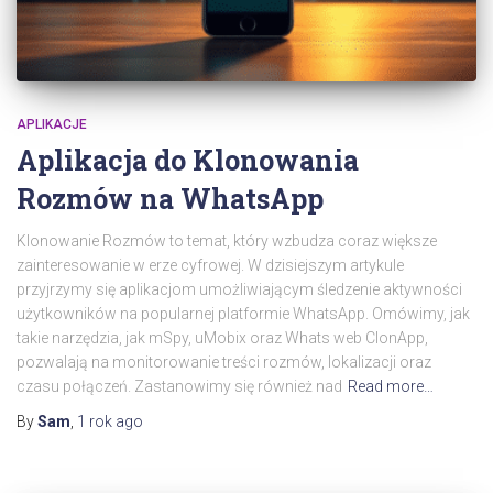
APLIKACJE
Aplikacja do Klonowania
Rozmów na WhatsApp
Klonowanie Rozmów to temat, który wzbudza coraz większe
zainteresowanie w erze cyfrowej. W dzisiejszym artykule
przyjrzymy się aplikacjom umożliwiającym śledzenie aktywności
użytkowników na popularnej platformie WhatsApp. Omówimy, jak
takie narzędzia, jak mSpy, uMobix oraz Whats web ClonApp,
pozwalają na monitorowanie treści rozmów, lokalizacji oraz
czasu połączeń. Zastanowimy się również nad
Read more…
By
Sam
,
1 rok
ago