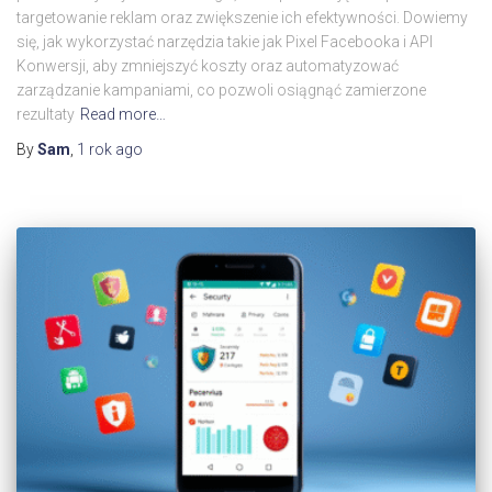
targetowanie reklam oraz zwiększenie ich efektywności. Dowiemy
się, jak wykorzystać narzędzia takie jak Pixel Facebooka i API
Konwersji, aby zmniejszyć koszty oraz automatyzować
zarządzanie kampaniami, co pozwoli osiągnąć zamierzone
rezultaty
Read more…
By
Sam
,
1 rok
ago