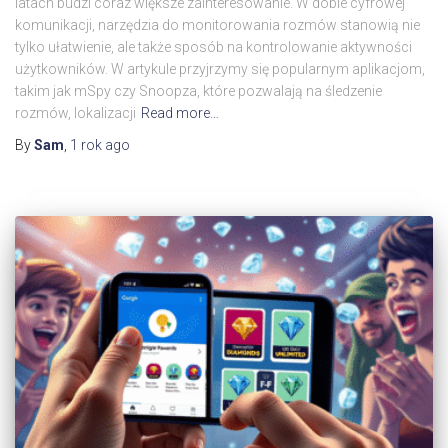
latach budzi coraz większe zainteresowanie. W dobie cyfrowej
komunikacji, narzędzia do monitorowania rozmów stanowią nie
tylko ułatwienie, ale także sposób na kontrolowanie aktywności
użytkowników. W artykule przyjrzymy się popularnym aplikacjom,
takim jak mSpy czy Snoopza, które pozwalają na śledzenie
rozmów, lokalizacji
Read more…
By
Sam
,
1 rok
ago