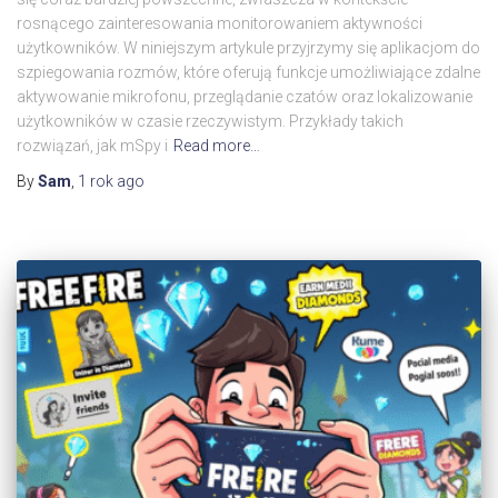
rosnącego zainteresowania monitorowaniem aktywności
użytkowników. W niniejszym artykule przyjrzymy się aplikacjom do
szpiegowania rozmów, które oferują funkcje umożliwiające zdalne
aktywowanie mikrofonu, przeglądanie czatów oraz lokalizowanie
użytkowników w czasie rzeczywistym. Przykłady takich
rozwiązań, jak mSpy i
Read more…
By
Sam
,
1 rok
ago