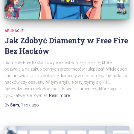
APLIKACJE
Jak Zdobyć Diamenty w Free Fire
Bez Hacków
Diamenty Free to kluczowy element w grze Free Fire, które
pozwalają na zakup cennych przedmiotów i ulepszeń. Wiele osób
zastanawia się, jak zdobyć te diamenty w sposób legalny, unikając
hacków czy oszustw. W tym artykule przyjrzymy się kilku
sprawdzonym metodom na zdobycie diamentów, które są nie
tylko łatwe, ale również
Read more…
By
Sam
,
1 rok
ago